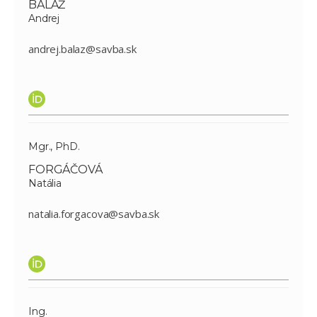
BALÁŽ
Andrej
andrej.balaz@savba.sk
Mgr., PhD.
FORGÁČOVÁ
Natália
natalia.forgacova@savba.sk
Ing.