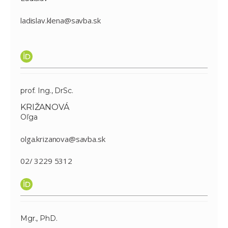
ladislav.klena@savba.sk
prof. Ing., DrSc.
KRIŽANOVÁ
Oľga
olga.krizanova@savba.sk
02/ 3229 5312
Mgr., PhD.