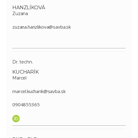
HANZLÍKOVÁ
Zuzana
zuzana.hanzlikova@savba.sk
Dr. techn.
KUCHARÍK
Marcel
marcel.kucharik@savba.sk
0904855365