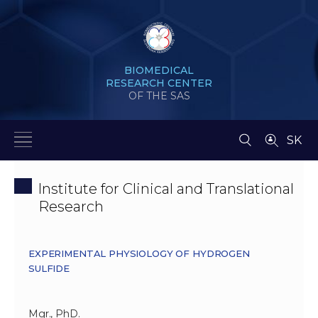
BIOMEDICAL
RESEARCH CENTER
OF THE SAS
SK
Institute for Clinical and Translational
Research
EXPERIMENTAL PHYSIOLOGY OF HYDROGEN
SULFIDE
Mgr., PhD.