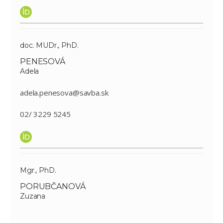
doc. MUDr., PhD.
PENESOVÁ
Adela
adela.penesova@savba.sk
02/ 3229 5245
Mgr., PhD.
PORUBČANOVÁ
Zuzana