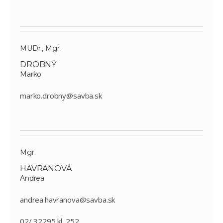
MUDr., Mgr.
DROBNÝ
Marko
marko.drobny@savba.sk
Mgr.
HAVRANOVÁ
Andrea
andrea.havranova@savba.sk
02/ 32295 kl. 252