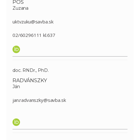
PÖS
Zuzana
uktvzuku@savba.sk
02/60296111 kl.637
doc. RNDr., PhD.
RADVÁNSZKY
Ján
jan.radvanszky@savba.sk