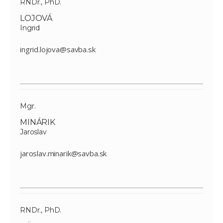
RNDr., PhD.
LOJOVÁ
Ingrid
ingrid.lojova@savba.sk
Mgr.
MINÁRIK
Jaroslav
jaroslav.minarik@savba.sk
RNDr., PhD.