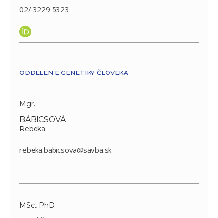
02/ 3229 5323
ODDELENIE GENETIKY ČLOVEKA
Mgr.
BÁBICSOVÁ
Rebeka
rebeka.babicsova@savba.sk
MSc., PhD.