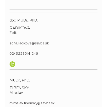
doc. MUDr., PhD.
RÁDIKOVÁ
Žofia
zofia.radikova@savba.sk
02/ 32295 kl. 246
MUDr., PhD.
TIBENSKÝ
Miroslav
miroslav.tibensky@savba.sk