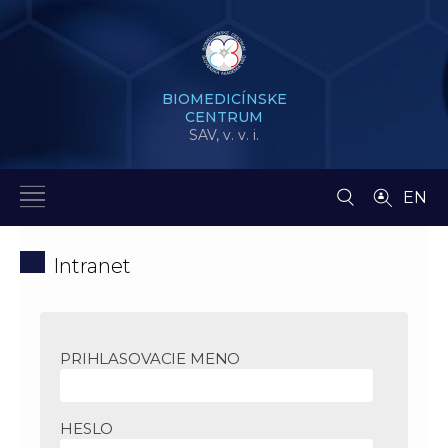
BIOMEDICÍNSKE
CENTRUM
SAV,
v. v. i.
EN
Intranet
PRIHLASOVACIE MENO
HESLO