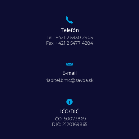
Telefón
Tel.: +421 2 5930 2405
Fax: +421 2 5477 4284
E-mail
riaditel.bmc@savba.sk
IČO/DIČ
IČO: 50073869
DIČ: 2120169865