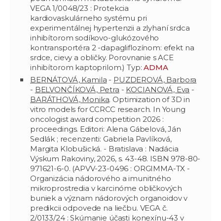
VEGA 1/0048/23 : Protekcia
kardiovaskulárneho systému pri
experimentálnej hypertenzii a zlyhaní srdca
inhibítorom sodíkovo-glukózového
kontransportéra 2 -dapagliflozínom: efekt na
srdce, cievy a obličky. Porovnanie s ACE
inhibítorom kaptoprilom.) Typ:
ADMA
BERNÁTOVÁ, Kamila
-
PUZDEROVÁ, Barbora
-
BELVONČÍKOVÁ, Petra
-
KOCIANOVÁ, Eva
-
BARÁTHOVÁ, Monika
. Optimization of 3D in
vitro models for CCRCC research. In Young
oncologist award competition 2026 :
proceedings. Editori: Alena Gábelová, Ján
Sedlák ; recenzenti: Gabriela Pavlíková,
Margita Klobušická. - Bratislava : Nadácia
Výskum Rakoviny, 2026, s. 43-48. ISBN 978-80-
971621-6-0. (APVV-23-0496 : ORGIMMA-TX -
Organizácia nádorového a imunitného
mikroprostredia v karcinóme obličkových
buniek a význam nádorových organoidov v
predikcii odpovede na liečbu. VEGA č.
2/0133/24 : Skúmanie účasti konexínu-43 v