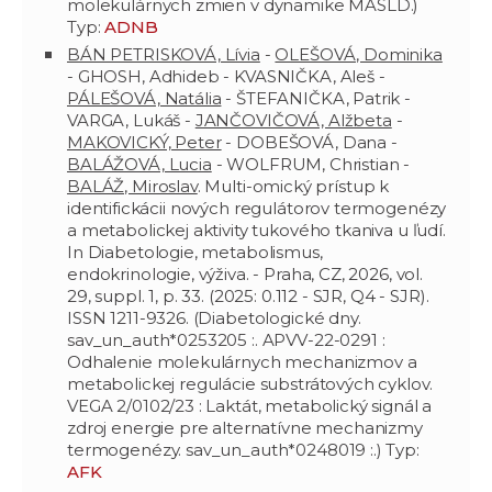
molekulárnych zmien v dynamike MASLD.)
Typ:
ADNB
BÁN PETRISKOVÁ, Lívia
-
OLEŠOVÁ, Dominika
- GHOSH, Adhideb - KVASNIČKA, Aleš -
PÁLEŠOVÁ, Natália
- ŠTEFANIČKA, Patrik -
VARGA, Lukáš -
JANČOVIČOVÁ, Alžbeta
-
MAKOVICKÝ, Peter
- DOBEŠOVÁ, Dana -
BALÁŽOVÁ, Lucia
- WOLFRUM, Christian -
BALÁŽ, Miroslav
. Multi-omický prístup k
identifickácii nových regulátorov termogenézy
a metabolickej aktivity tukového tkaniva u ľudí.
In Diabetologie, metabolismus,
endokrinologie, výživa. - Praha, CZ, 2026, vol.
29, suppl. 1, p. 33. (2025: 0.112 - SJR, Q4 - SJR).
ISSN 1211-9326. (Diabetologické dny.
sav_un_auth*0253205 :. APVV-22-0291 :
Odhalenie molekulárnych mechanizmov a
metabolickej regulácie substrátových cyklov.
VEGA 2/0102/23 : Laktát, metabolický signál a
zdroj energie pre alternatívne mechanizmy
termogenézy. sav_un_auth*0248019 :.) Typ:
AFK