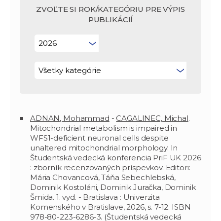
ZVOĽTE SI ROK/KATEGÓRIU PRE VÝPIS
PUBLIKÁCIÍ
ADNAN, Mohammad
-
CAGALINEC, Michal
.
Mitochondrial metabolism is impaired in
WFS1-deficient neuronal cells despite
unaltered mitochondrial morphology. In
Študentská vedecká konferencia PriF UK 2026
: zborník recenzovaných príspevkov. Editori:
Mária Chovancová, Táňa Sebechlebská,
Dominik Kostoláni, Dominik Juračka, Dominik
Šmida. 1. vyd. - Bratislava : Univerzita
Komenského v Bratislave, 2026, s. 7-12. ISBN
978-80-223-6286-3. (Študentská vedecká