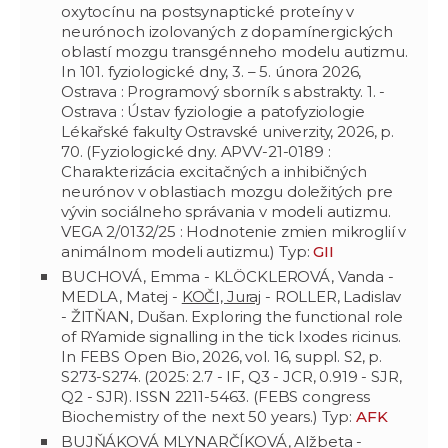
oxytocínu na postsynaptické proteíny v
neurónoch izolovaných z dopamínergických
oblastí mozgu transgénneho modelu autizmu.
In 101. fyziologické dny, 3. – 5. února 2026,
Ostrava : Programový sborník s abstrakty. 1. -
Ostrava : Ústav fyziologie a patofyziologie
Lékařské fakulty Ostravské univerzity, 2026, p.
70. (Fyziologické dny. APVV-21-0189 :
Charakterizácia excitačných a inhibičných
neurónov v oblastiach mozgu doležitých pre
vývin sociálneho správania v modeli autizmu.
VEGA 2/0132/25 : Hodnotenie zmien mikroglií v
animálnom modeli autizmu.) Typ:
GII
BUCHOVÁ, Emma - KLÖCKLEROVÁ, Vanda -
MEDLA, Matej -
KOČI, Juraj
- ROLLER, Ladislav
- ŽITŇAN, Dušan. Exploring the functional role
of RYamide signalling in the tick Ixodes ricinus.
In FEBS Open Bio, 2026, vol. 16, suppl. S2, p.
S273-S274. (2025: 2.7 - IF, Q3 - JCR, 0.919 - SJR,
Q2 - SJR). ISSN 2211-5463. (FEBS congress
Biochemistry of the next 50 years.) Typ:
AFK
BUJŇÁKOVÁ MLYNARČÍKOVÁ, Alžbeta
-