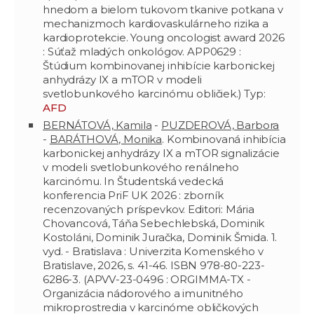
hnedom a bielom tukovom tkanive potkana v
mechanizmoch kardiovaskulárneho rizika a
kardioprotekcie. Young oncologist award 2026
: Súťaž mladých onkológov. APP0629 :
Štúdium kombinovanej inhibície karbonickej
anhydrázy IX a mTOR v modeli
svetlobunkového karcinómu obličiek.) Typ:
AFD
BERNÁTOVÁ, Kamila
-
PUZDEROVÁ, Barbora
-
BARÁTHOVÁ, Monika
. Kombinovaná inhibícia
karbonickej anhydrázy IX a mTOR signalizácie
v modeli svetlobunkového renálneho
karcinómu. In Študentská vedecká
konferencia PriF UK 2026 : zborník
recenzovaných príspevkov. Editori: Mária
Chovancová, Táňa Sebechlebská, Dominik
Kostoláni, Dominik Juračka, Dominik Šmida. 1.
vyd. - Bratislava : Univerzita Komenského v
Bratislave, 2026, s. 41-46. ISBN 978-80-223-
6286-3. (APVV-23-0496 : ORGIMMA-TX -
Organizácia nádorového a imunitného
mikroprostredia v karcinóme obličkových