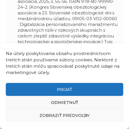
asociácia, 2025, s. 55-56. ISBN 978-80-99990-
24-2. (Kongres Slovenskej obezitologickej
asociácie a 23. Slovenské obezitologické dni s
medzinárodnou účasťou. 09I05-03-V02-00060
: Digitalizácia personalizovaného manažmentu
zdravotných rizík v rizikových skupinách s
cielom zlepšiť zdravotné výsledky integráciou
technologickej a spoločenskej inovácie.) Typ:
AFH
Na účely poskytovania obsahu prostredníctvom
ĎURIŠOVÁ, Ivana - ŠOFRANKOVÁ, Lucia -
tretích strán používame súbory cookies. Niektoré z
KVASNIČKA, Aleš -
BALÁŽ, Miroslav
-
FÁBRYOVÁ, Ivana - FRIEDECKÝ, David -
tretích strán môžu spracovávať poskytnuté údaje na
BALÁŽOVÁ, Mária**. Long-Term Static
marketingové účely.
Cultivation Alters Lipid Metabolism and
Bioenergetic Capacity in A549 Cells. In
International Journal of Molecular Sciences,
PRIJAŤ
2026, vol. 27, no. 8, art. no. 3417. (2025: 5.6 - IF,
Q1 - JCR, 1.316 - SJR, Q1 - SJR). ISSN 1422-0067.
ODMIETNUŤ
Dostupné na:
https://doi.org/10.3390/ijms27083417
(VV-MVP-
ZOBRAZIŤ PREDVOĽBY
24-0335 : Modulácia metabolickej aktivity
tukového tkaniva prostredníctvom lipidov.