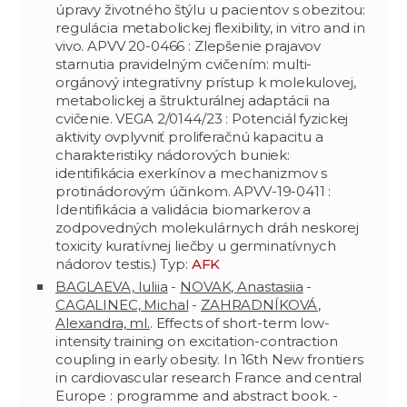
úpravy životného štýlu u pacientov s obezitou:
regulácia metabolickej flexibility, in vitro and in
vivo. APVV 20-0466 : Zlepšenie prajavov
starnutia pravidelným cvičením: multi-
orgánový integratívny prístup k molekulovej,
metabolickej a štrukturálnej adaptácii na
cvičenie. VEGA 2/0144/23 : Potenciál fyzickej
aktivity ovplyvniť proliferačnú kapacitu a
charakteristiky nádorových buniek:
identifikácia exerkínov a mechanizmov s
protinádorovým účinkom. APVV-19-0411 :
Identifikácia a validácia biomarkerov a
zodpovedných molekulárnych dráh neskorej
toxicity kuratívnej liečby u germinatívnych
nádorov testis.) Typ:
AFK
BAGLAEVA, Iuliia
-
NOVAK, Anastasiia
-
CAGALINEC, Michal
-
ZAHRADNÍKOVÁ,
Alexandra, ml.
. Effects of short-term low-
intensity training on excitation-contraction
coupling in early obesity. In 16th New frontiers
in cardiovascular research France and central
Europe : programme and abstract book. -