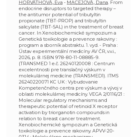
HORVÁTHOVÁ, Eva
-
MACEJOVÁ, Dana
. From
endocrine disruptors to targeted therapy –
the antitumor potential of tributyltin
propionate (TBT-PROP) and tributyltin
salicylate (TBT-SAL) in the treatment of breast
cancer. In Xenobiochemické sympozium a
Genetická toxikologie a prevence rakoviny :
program a sborník abstraktu. 1. vyd. - Praha :
Ústav experimentální medicíny AV ČR, v.v.i.,
2026, p. 8. ISBN 978-80-11-08885-9.
(TRANSMED 1 e.č. 26240120008 : Centrum
excelentnosti pre translačný výskum v
molekulárnej medicíne (TRANSMED1). ITMS
26240220071 KC UK : Vybudovanie
Kompetenčného centra pre výskum a vývoj v
oblasti molekulárnej medicíny. VEGA 2/0116/21 :
Molecular regulatory mechanisms and
therapeutic potential of retinoid X receptor
activation by triorganotin compounds in
relation to breast cancer treatment.
Xenobiochemické sympozium a Genetická
toxikologie a prevence rakoviny. APVV-20-
0314 : Molekulárne mechanizmy