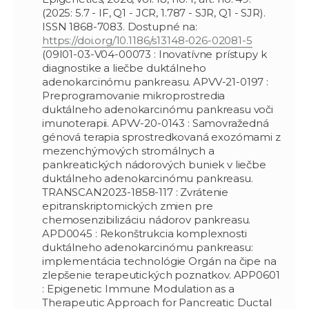
(2025: 5.7 - IF, Q1 - JCR, 1.787 - SJR, Q1 - SJR).
ISSN 1868-7083. Dostupné na:
https://doi.org/10.1186/s13148-026-02081-5
(09I01-03-V04-00073 : Inovatívne prístupy k
diagnostike a liečbe duktálneho
adenokarcinómu pankreasu. APVV-21-0197 :
Preprogramovanie mikroprostredia
duktálneho adenokarcinómu pankreasu voči
imunoterapii. APVV-20-0143 : Samovražedná
génová terapia sprostredkovaná exozómami z
mezenchýmových stromálnych a
pankreatických nádorových buniek v liečbe
duktálneho adenokarcinómu pankreasu.
TRANSCAN2023-1858-117 : Zvrátenie
epitranskriptomických zmien pre
chemosenzibilizáciu nádorov pankreasu.
APD0045 : Rekonštrukcia komplexnosti
duktálneho adenokarcinómu pankreasu:
implementácia technológie Orgán na čipe na
zlepšenie terapeutických poznatkov. APP0601
: Epigenetic Immune Modulation as a
Therapeutic Approach for Pancreatic Ductal