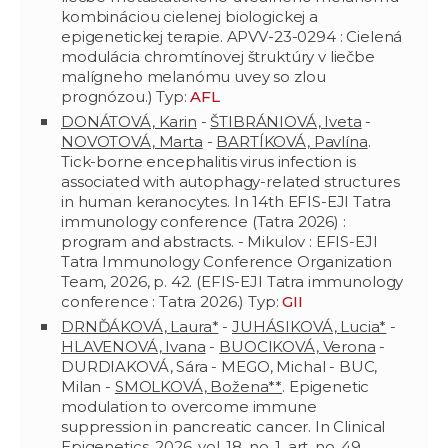
kombináciou cielenej biologickej a
epigenetickej terapie. APVV-23-0294 : Cielená
modulácia chromtínovej štruktúry v liečbe
malígneho melanómu uvey so zlou
prognózou.) Typ:
AFL
DONÁTOVÁ, Karin
-
ŠTIBRÁNIOVÁ, Iveta
-
NOVOTOVÁ, Marta
-
BARTÍKOVÁ, Pavlína
.
Tick-borne encephalitis virus infection is
associated with autophagy-related structures
in human keranocytes. In 14th EFIS-EJI Tatra
immunology conference (Tatra 2026) :
program and abstracts. - Mikulov : EFIS-EJI
Tatra Immunology Conference Organization
Team, 2026, p. 42. (EFIS-EJI Tatra immunology
conference : Tatra 2026.) Typ:
GII
DRNĎÁKOVÁ, Laura*
-
JUHÁSIKOVÁ, Lucia*
-
HLAVENOVÁ, Ivana
-
BUOCIKOVÁ, Verona
-
DURDIAKOVÁ, Sára - MEGO, Michal - BUC,
Milan -
SMOLKOVÁ, Božena**
. Epigenetic
modulation to overcome immune
suppression in pancreatic cancer. In Clinical
Epigenetics, 2026, vol. 18, no. 1, art. no. 49.