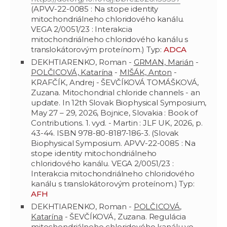
(APVV-22-0085 : Na stope identity
mitochondriálneho chloridového kanálu.
VEGA 2/0051/23 : Interakcia
mitochondriálneho chloridového kanálu s
translokátorovým proteínom.) Typ:
ADCA
DEKHTIARENKO, Roman -
GRMAN, Marián
-
POLČICOVÁ, Katarína
-
MIŠÁK, Anton
-
KRAFČÍK, Andrej - ŠEVČÍKOVÁ TOMÁŠKOVÁ,
Zuzana. Mitochondrial chloride channels - an
update. In 12th Slovak Biophysical Symposium,
May 27 – 29, 2026, Bojnice, Slovakia : Book of
Contributions. 1. vyd. - Martin : JLF UK, 2026, p.
43-44. ISBN 978-80-8187-186-3. (Slovak
Biophysical Symposium. APVV-22-0085 : Na
stope identity mitochondriálneho
chloridového kanálu. VEGA 2/0051/23 :
Interakcia mitochondriálneho chloridového
kanálu s translokátorovým proteínom.) Typ:
AFH
DEKHTIARENKO, Roman -
POLČICOVÁ,
Katarína
- ŠEVČÍKOVÁ, Zuzana. Regulácia
mitochondriálneho chloridového kanálu vo