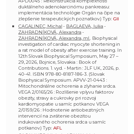
APD0045 : Rekonštrukcia komplexnosti
duktálneho adenokarcinómu pankreasu:
implementácia technológie Orgán na čipe na
zlepšenie terapeutických poznatkov.) Typ:
GII
CAGALINEC, Michal
-
BAGLAEVA, Iuliia
-
ZAHRADNÍKOVÁ, Alexandra
-
ZAHRADNÍKOVÁ, Alexandra, ml.
. Biophysical
investigation of cardiac myocyte shortening in
a rat model of obesity after exercise training. In
12th Slovak Biophysical Symposium, May 27 –
29, 2026, Bojnice, Slovakia : Book of
Contributions. 1. vyd. - Martin : JLF UK, 2026, p.
40-41. ISBN 978-80-8187-186-3. (Slovak
Biophysical Symposium. APVV-21-0443 :
Mitochondriálne ochorenia a zlyhanie srdca.
VEGA 2/0165/26 : Rozlíšenie vplyvu faktorov
obezity, stravy a cukrovky pri rozvoji
kardiomyopatie u samíc potkanov. VEGA
2/0159/26 : Hodnotenie antiobezitných
intervencií na zvrátenie obezitou
indukovaného ochorenia srdca u samíc
potkanov.) Typ:
AFL