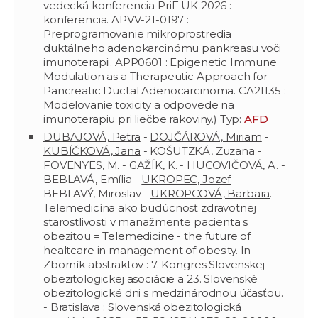
vedecká konferencia PriF UK 2026 :
konferencia. APVV-21-0197 :
Preprogramovanie mikroprostredia
duktálneho adenokarcinómu pankreasu voči
imunoterapii. APP0601 : Epigenetic Immune
Modulation as a Therapeutic Approach for
Pancreatic Ductal Adenocarcinoma. CA21135 :
Modelovanie toxicity a odpovede na
imunoterapiu pri liečbe rakoviny.) Typ:
AFD
DUBAJOVÁ, Petra
-
DOJČÁROVÁ, Miriam
-
KUBÍČKOVÁ, Jana
- KOŠUTZKÁ, Zuzana -
FOVENYES, M. - GAŽÍK, K. - HUCOVIČOVÁ, A. -
BEBLAVÁ, Emília -
UKROPEC, Jozef
-
BEBLAVÝ, Miroslav -
UKROPCOVÁ, Barbara
.
Telemedicína ako budúcnosť zdravotnej
starostlivosti v manažmente pacienta s
obezitou = Telemedicine - the future of
healtcare in management of obesity. In
Zborník abstraktov : 7. Kongres Slovenskej
obezitologickej asociácie a 23. Slovenské
obezitologické dni s medzinárodnou účasťou.
- Bratislava : Slovenská obezitologická