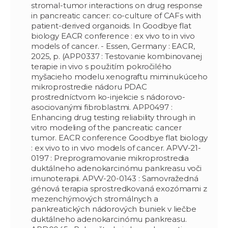
stromal-tumor interactions on drug response
in pancreatic cancer: co-culture of CAFs with
patient-derived organoids. In Goodbye flat
biology EACR conference : ex vivo to in vivo
models of cancer. - Essen, Germany : EACR,
2025, p. (APP0337 : Testovanie kombinovanej
terapie in vivo s použitím pokročilého
myšacieho modelu xenograftu miminukúceho
mikroprostredie nádoru PDAC
prostredníctvom ko-injekcie s nádorovo-
asociovanými fibroblastmi. APP0497 :
Enhancing drug testing reliability through in
vitro modeling of the pancreatic cancer
tumor. EACR conference Goodbye flat biology
: ex vivo to in vivo models of cancer. APVV-21-
0197 : Preprogramovanie mikroprostredia
duktálneho adenokarcinómu pankreasu voči
imunoterapii. APVV-20-0143 : Samovražedná
génová terapia sprostredkovaná exozómami z
mezenchýmových stromálnych a
pankreatických nádorových buniek v liečbe
duktálneho adenokarcinómu pankreasu.