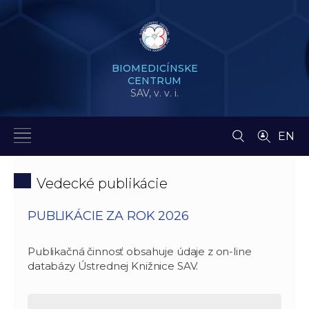
BIOMEDICÍNSKE
CENTRUM
SAV,
v. v. i.
EN
Vedecké publikácie
PUBLIKÁCIE ZA ROK 2026
Publikačná činnosť obsahuje údaje z on-line
databázy Ústrednej Knižnice SAV.