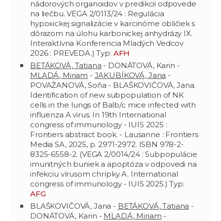
nádorových organoidov v predikcii odpovede
na liečbu. VEGA 2/0113/24 : Regulácia
hypoxickej signalizácie v karcinóme obličiek s
dôrazom na úlohu karbonickej anhydrázy IX.
Interaktívna Konferencia Mladých Vedcov
2026 : PREVEDA.) Typ:
AFH
BETÁKOVÁ, Tatiana
- DONÁTOVÁ, Karin -
MLADÁ, Miriam
-
JAKUBÍKOVÁ, Jana
-
POVAŽANOVÁ, Soňa - BLAŠKOVIČOVÁ, Jana.
Identification of new subpopulation of NK
cells in the lungs of Balb/c mice infected with
influenza A virus. In 19th International
congress of immunology - IUIS 2025 :
Frontiers abstract book. - Lausanne : Frontiers
Media SA, 2025, p. 2971-2972. ISBN 978-2-
8325-6558-2. (VEGA 2/0014/24 : Subpopulácie
imunitných buniek a apoptóza v odpovedi na
infekciu vírusom chrípky A. International
congress of immunology - IUIS 2025.) Typ:
AFG
BLAŠKOVIČOVÁ, Jana -
BETÁKOVÁ, Tatiana
-
DONÁTOVÁ, Karin -
MLADÁ, Miriam
-