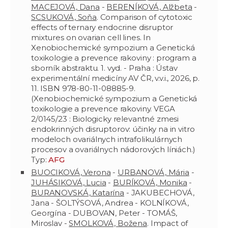
MACEJOVÁ, Dana
-
BERENÍKOVÁ, Alžbeta
-
SCSUKOVÁ, Soňa
. Comparison of cytotoxic
effects of ternary endocrine disruptor
mixtures on ovarian cell lines. In
Xenobiochemické sympozium a Genetická
toxikologie a prevence rakoviny : program a
sborník abstraktu. 1. vyd. - Praha : Ústav
experimentální medicíny AV ČR, v.v.i., 2026, p.
11. ISBN 978-80-11-08885-9.
(Xenobiochemické sympozium a Genetická
toxikologie a prevence rakoviny. VEGA
2/0145/23 : Biologicky relevantné zmesi
endokrinných disruptorov: účinky na in vitro
modeloch ovariálnych intrafolikulárnych
procesov a ovariálnych nádorových líniách.)
Typ:
AFG
BUOCIKOVÁ, Verona
-
URBANOVÁ, Mária
-
JUHÁSIKOVÁ, Lucia
-
BURÍKOVÁ, Monika
-
BURANOVSKÁ, Katarína
- JAKUBECHOVÁ,
Jana - ŠOLTÝSOVÁ, Andrea - KOLNÍKOVÁ,
Georgína - DUBOVAN, Peter - TOMÁŠ,
Miroslav -
SMOLKOVÁ, Božena
. Impact of