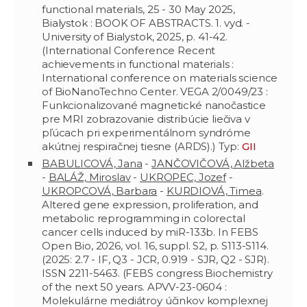
functional materials, 25 - 30 May 2025,
Bialystok : BOOK OF ABSTRACTS. 1. vyd. -
University of Bialystok, 2025, p. 41-42.
(International Conference Recent
achievements in functional materials :
International conference on materials science
of BioNanoTechno Center. VEGA 2/0049/23 :
Funkcionalizované magnetické nanočastice
pre MRI zobrazovanie distribúcie liečiva v
pľúcach pri experimentálnom syndróme
akútnej respiračnej tiesne (ARDS).) Typ:
GII
BABULICOVÁ, Jana
-
JANČOVIČOVÁ, Alžbeta
-
BALÁŽ, Miroslav
-
UKROPEC, Jozef
-
UKROPCOVÁ, Barbara
-
KURDIOVÁ, Timea
.
Altered gene expression, proliferation, and
metabolic reprogramming in colorectal
cancer cells induced by miR-133b. In FEBS
Open Bio, 2026, vol. 16, suppl. S2, p. S113-S114.
(2025: 2.7 - IF, Q3 - JCR, 0.919 - SJR, Q2 - SJR).
ISSN 2211-5463. (FEBS congress Biochemistry
of the next 50 years. APVV-23-0604 :
Molekulárne mediátroy účinkov komplexnej