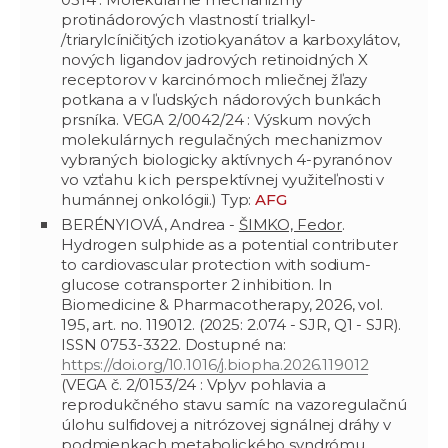
protinádorových vlastností trialkyl-
/triarylcíničitých izotiokyanátov a karboxylátov,
nových ligandov jadrových retinoidných X
receptorov v karcinómoch mliečnej žľazy
potkana a v ľudských nádorových bunkách
prsníka. VEGA 2/0042/24 : Výskum nových
molekulárnych regulačných mechanizmov
vybraných biologicky aktívnych 4-pyranónov
vo vzťahu k ich perspektívnej využiteľnosti v
humánnej onkológii.) Typ:
AFG
BERÉNYIOVÁ, Andrea -
ŠIMKO, Fedor
.
Hydrogen sulphide as a potential contributer
to cardiovascular protection with sodium-
glucose cotransporter 2 inhibition. In
Biomedicine & Pharmacotherapy, 2026, vol.
195, art. no. 119012. (2025: 2.074 - SJR, Q1 - SJR).
ISSN 0753-3322. Dostupné na:
https://doi.org/10.1016/j.biopha.2026.119012
(VEGA č. 2/0153/24 : Vplyv pohlavia a
reprodukčného stavu samíc na vazoregulačnú
úlohu sulfidovej a nitrózovej signálnej dráhy v
podmienkach metabolického syndrómu.