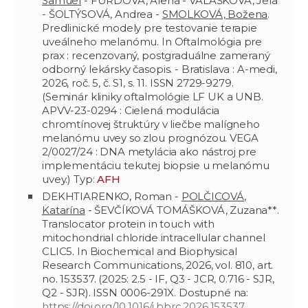
Samuel
- FURDOVÁ, Alena - VALÁŠKOVÁ, Jela
- ŠOLTÝSOVÁ, Andrea -
SMOLKOVÁ, Božena
.
Predlinické modely pre testovanie terapie
uveálneho melanómu. In Oftalmológia pre
prax : recenzovaný, postgraduálne zameraný
odborný lekársky časopis. - Bratislava : A-medi,
2026, roč. 5, č. S1, s. 11. ISSN 2729-9279.
(Seminár kliniky oftalmológie LF UK a UNB.
APVV-23-0294 : Cielená modulácia
chromtínovej štruktúry v liečbe malígneho
melanómu uvey so zlou prognózou. VEGA
2/0027/24 : DNA metylácia ako nástroj pre
implementáciu tekutej biopsie u melanómu
uvey.) Typ:
AFH
DEKHTIARENKO, Roman -
POLČICOVÁ,
Katarína
- ŠEVČÍKOVÁ TOMÁŠKOVÁ, Zuzana**.
Translocator protein in touch with
mitochondrial chloride intracellular channel
CLIC5. In Biochemical and Biophysical
Research Communications, 2026, vol. 810, art.
no. 153537. (2025: 2.5 - IF, Q3 - JCR, 0.716 - SJR,
Q2 - SJR). ISSN 0006-291X. Dostupné na:
https://doi.org/10.1016/j.bbrc.2026.153537