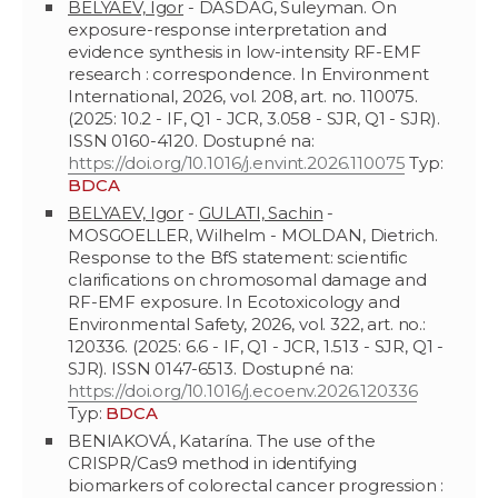
BELYAEV, Igor
- DASDAG, Suleyman. On
exposure-response interpretation and
evidence synthesis in low-intensity RF-EMF
research : correspondence. In Environment
International, 2026, vol. 208, art. no. 110075.
(2025: 10.2 - IF, Q1 - JCR, 3.058 - SJR, Q1 - SJR).
ISSN 0160-4120. Dostupné na:
https://doi.org/10.1016/j.envint.2026.110075
Typ:
BDCA
BELYAEV, Igor
-
GULATI, Sachin
-
MOSGOELLER, Wilhelm - MOLDAN, Dietrich.
Response to the BfS statement: scientific
clarifications on chromosomal damage and
RF-EMF exposure. In Ecotoxicology and
Environmental Safety, 2026, vol. 322, art. no.:
120336. (2025: 6.6 - IF, Q1 - JCR, 1.513 - SJR, Q1 -
SJR). ISSN 0147-6513. Dostupné na:
https://doi.org/10.1016/j.ecoenv.2026.120336
Typ:
BDCA
BENIAKOVÁ, Katarína. The use of the
CRISPR/Cas9 method in identifying
biomarkers of colorectal cancer progression :