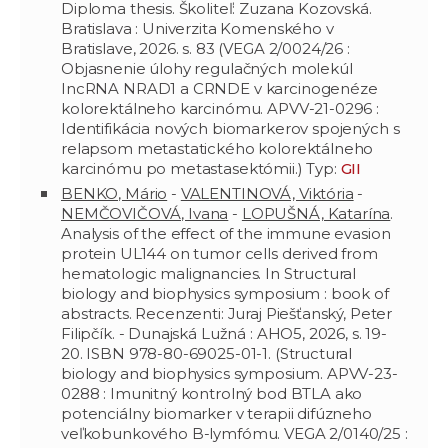
Diploma thesis. Školiteľ: Zuzana Kozovská.
Bratislava : Univerzita Komenského v
Bratislave, 2026. s. 83 (VEGA 2/0024/26 :
Objasnenie úlohy regulačných molekúl
IncRNA NRAD1 a CRNDE v karcinogenéze
kolorektálneho karcinómu. APVV-21-0296 :
Identifikácia nových biomarkerov spojených s
relapsom metastatického kolorektálneho
karcinómu po metastasektómii.) Typ:
GII
BENKO, Mário
-
VALENTINOVÁ, Viktória
-
NEMČOVIČOVÁ, Ivana
-
LOPUŠNÁ, Katarína
.
Analysis of the effect of the immune evasion
protein UL144 on tumor cells derived from
hematologic malignancies. In Structural
biology and biophysics symposium : book of
abstracts. Recenzenti: Juraj Piešťanský, Peter
Filipčík. - Dunajská Lužná : AHO5, 2026, s. 19-
20. ISBN 978-80-69025-01-1. (Structural
biology and biophysics symposium. APVV-23-
0288 : Imunitný kontrolný bod BTLA ako
potenciálny biomarker v terapii difúzneho
veľkobunkového B-lymfómu. VEGA 2/0140/25 :