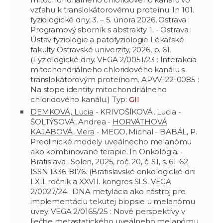
vzťahu k translokátorovému proteínu. In 101.
fyziologické dny, 3. – 5. února 2026, Ostrava :
Programový sborník s abstrakty. 1. - Ostrava :
Ústav fyziologie a patofyziologie Lékařské
fakulty Ostravské univerzity, 2026, p. 61.
(Fyziologické dny. VEGA 2/0051/23 : Interakcia
mitochondriálneho chloridového kanálu s
translokátorovým proteínom. APVV-22-0085 :
Na stope identity mitochondriálneho
chloridového kanálu.) Typ:
GII
DEMKOVÁ, Lucia
- KRIVOŠÍKOVÁ, Lucia -
ŠOLTÝSOVÁ, Andrea -
HORVÁTHOVÁ
KAJABOVÁ, Viera
- MEGO, Michal - BABÁL, P.
Predlinické modely uveálnecho melanómu
ako kombinované terapie. In Onkológia. -
Bratislava : Solen, 2025, roč. 20, č. S1, s. 61-62.
ISSN 1336-8176. (Bratislavské onkologické dni
LXII. ročník a XXVII. kongres SLS. VEGA
2/0027/24 : DNA metylácia ako nástroj pre
implementáciu tekutej biopsie u melanómu
uvey. VEGA 2/0165/25 : Nové perspektívy v
liečbe metastatického uveálneho melanómu