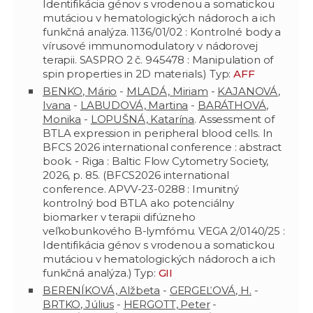
Identifikácia génov s vrodenou a somatickou
mutáciou v hematologických nádoroch a ich
funkčná analýza. 1136/01/02 : Kontrolné body a
vírusové immunomodulatory v nádorovej
terapii. SASPRO 2 č. 945478 : Manipulation of
spin properties in 2D materials.) Typ:
AFF
BENKO, Mário
-
MLADÁ, Miriam
-
KAJANOVÁ,
Ivana
-
LABUDOVÁ, Martina
-
BARÁTHOVÁ,
Monika
-
LOPUŠNÁ, Katarína
. Assessment of
BTLA expression in peripheral blood cells. In
BFCS 2026 international conference : abstract
book. - Riga : Baltic Flow Cytometry Society,
2026, p. 85. (BFCS2026 international
conference. APVV-23-0288 : Imunitný
kontrolný bod BTLA ako potenciálny
biomarker v terapii difúzneho
veľkobunkového B-lymfómu. VEGA 2/0140/25 :
Identifikácia génov s vrodenou a somatickou
mutáciou v hematologických nádoroch a ich
funkčná analýza.) Typ:
GII
BERENÍKOVÁ, Alžbeta
-
GERGEĽOVÁ, H.
-
BRTKO, Július
-
HERGOTT, Peter
-