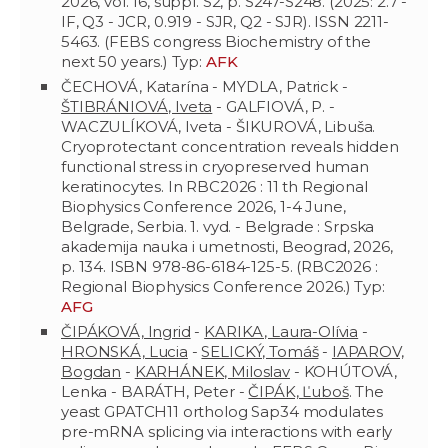
2026, vol. 16, suppl. S2, p. S247-S248. (2025: 2.7 -
IF, Q3 - JCR, 0.919 - SJR, Q2 - SJR). ISSN 2211-
5463. (FEBS congress Biochemistry of the
next 50 years.) Typ:
AFK
ČECHOVÁ, Katarína - MYDLA, Patrick -
ŠTIBRÁNIOVÁ, Iveta
- GALFIOVÁ, P. -
WACZULÍKOVÁ, Iveta - ŠIKUROVÁ, Libuša.
Cryoprotectant concentration reveals hidden
functional stress in cryopreserved human
keratinocytes. In RBC2026 : 11 th Regional
Biophysics Conference 2026, 1-4 June,
Belgrade, Serbia. 1. vyd. - Belgrade : Srpska
akademija nauka i umetnosti, Beograd, 2026,
p. 134. ISBN 978-86-6184-125-5. (RBC2026 :
Regional Biophysics Conference 2026.) Typ:
AFG
ČIPÁKOVÁ, Ingrid
-
KARIKA, Laura-Olívia
-
HRONSKÁ, Lucia
-
SELICKÝ, Tomáš
-
IAPAROV,
Bogdan
-
KARHÁNEK, Miloslav
- KOHÚTOVÁ,
Lenka - BARÁTH, Peter -
ČIPÁK, Ľuboš
. The
yeast GPATCH11 ortholog Sap34 modulates
pre-mRNA splicing via interactions with early