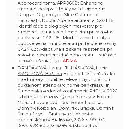
Adenocarcinoma. APP0602 : Enhancing
Immunotherapy Efficacy with Epigenetic
Drugs in Organotypic Slice Cultures of
Pancreatic Ductal Adenocarcinoma. CA21116 :
Identifikácia biologických markerov pre
prevenciu a translačnú medicínu pri rakovine
pankreasu. CA21135 : Modelovanie toxicity a
odpovede na imunoterapiu pri liečbe rakoviny.
CA24162 : Adaptívna a získaná rezistencia pri
rakovine gastrointestinálneho traktu – súčasné
a nové riešenia.) Typ:
ADMA
DRNĎÁKOVÁ, Laura
-
JUHÁSIKOVÁ, Lucia
-
SMOLKOVÁ, Božena
. Epigenetické liečivá ako
modulátory imunitne relevantných dráh pri
duktálnom adenokarcinóme pankreasu. In
Študentská vedecká konferencia PriF UK 2026
: zborník recenzovaných príspevkov. Editori:
Mária Chovancová, Táňa Sebechlebská,
Dominik Kostoláni, Dominik Juračka, Dominik
Šmida. 1. vyd. - Bratislava : Univerzita
Komenského v Bratislave, 2026, s. 99-104.
ISBN 978-80-223-6286-3. (Študentská