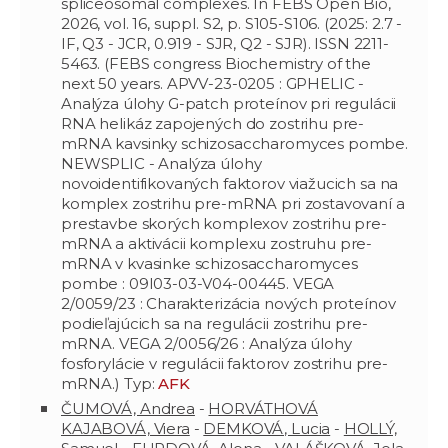
spliceosomal complexes. In FEBS Open Bio,
2026, vol. 16, suppl. S2, p. S105-S106. (2025: 2.7 -
IF, Q3 - JCR, 0.919 - SJR, Q2 - SJR). ISSN 2211-
5463. (FEBS congress Biochemistry of the
next 50 years. APVV-23-0205 : GPHELIC -
Analýza úlohy G-patch proteínov pri regulácii
RNA helikáz zapojených do zostrihu pre-
mRNA kavsinky schizosaccharomyces pombe.
NEWSPLIC - Analýza úlohy
novoidentifikovaných faktorov viažucich sa na
komplex zostrihu pre-mRNA pri zostavovaní a
prestavbe skorých komplexov zostrihu pre-
mRNA a aktivácii komplexu zostruhu pre-
mRNA v kvasinke schizosaccharomyces
pombe : 09I03-03-V04-00445. VEGA
2/0059/23 : Charakterizácia nových proteínov
podieľajúcich sa na regulácii zostrihu pre-
mRNA. VEGA 2/0056/26 : Analýza úlohy
fosforylácie v regulácii faktorov zostrihu pre-
mRNA.) Typ:
AFK
ČUMOVÁ, Andrea
-
HORVÁTHOVÁ
KAJABOVÁ, Viera
-
DEMKOVÁ, Lucia
-
HOLLÝ,