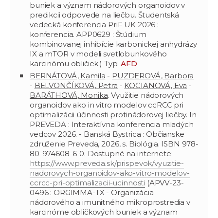
buniek a význam nádorových organoidov v
predikcii odpovede na liečbu. Študentská
vedecká konferencia PriF UK 2026 :
konferencia. APP0629 : Štúdium
kombinovanej inhibície karbonickej anhydrázy
IX a mTOR v modeli svetlobunkového
karcinómu obličiek.) Typ:
AFD
BERNÁTOVÁ, Kamila
-
PUZDEROVÁ, Barbora
-
BELVONČÍKOVÁ, Petra
-
KOCIANOVÁ, Eva
-
BARÁTHOVÁ, Monika
. Využitie nádorových
organoidov ako in vitro modelov ccRCC pri
optimalizácii účinnosti protinádorovej liečby. In
PREVEDA : Interaktívna konferencia mladých
vedcov 2026. - Banská Bystrica : Občianske
združenie Preveda, 2026, s. Biológia. ISBN 978-
80-974608-6-0. Dostupné na internete:
https://www.preveda.sk/prispevok/vyuzitie-
nadorovych-organoidov-ako-vitro-modelov-
ccrcc-pri-optimalizacii-ucinnosti
(APVV-23-
0496 : ORGIMMA-TX - Organizácia
nádorového a imunitného mikroprostredia v
karcinóme obličkových buniek a význam