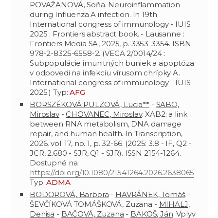
POVAŽANOVÁ, Soňa. Neuroinflammation
during Influenza A infection. In 19th
International congress of immunology - IUIS
2025 : Frontiers abstract book. - Lausanne :
Frontiers Media SA, 2025, p. 3353-3354. ISBN
978-2-8325-6558-2. (VEGA 2/0014/24 :
Subpopulácie imunitných buniek a apoptóza
v odpovedi na infekciu vírusom chrípky A.
International congress of immunology - IUIS
2025.) Typ:
AFG
BORSZÉKOVÁ PULZOVÁ, Lucia**
-
SABO,
Miroslav
-
CHOVANEC, Miroslav
. XAB2: a link
between RNA metabolism, DNA damage
repair, and human health. In Transcription,
2026, vol. 17, no. 1, p. 32-66. (2025: 3.8 - IF, Q2 -
JCR, 2.680 - SJR, Q1 - SJR). ISSN 2154-1264.
Dostupné na:
https://doi.org/10.1080/21541264.2026.2638065
Typ:
ADMA
BODOROVÁ, Barbora
-
HAVRÁNEK, Tomáš
-
ŠEVČÍKOVÁ TOMÁŠKOVÁ, Zuzana -
MIHALJ,
Denisa
-
BAČOVÁ, Zuzana
-
BAKOŠ, Ján
. Vplyv