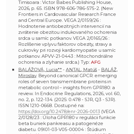
Timisoara : Victor Babes Publishing House,
2026, p. 65. ISBN 978-606-786-575-2. (New
Frontiers in Cardiovascular Research France
and Central Europe. VEGA 2/0159/26 :
Hodnotenie antiobezitných intervencií na
zvrátenie obezitou indukovaného ochorenia
srdca u samíc potkanov. VEGA 2/0165/26 :
Rozlíšenie vplyvu faktorov obezity, stravy a
cukrovky pri rozvoji kardiomyopatie u samíc
potkanov. APVV-21-0443 : Mitochondriálne
ochorenia a zlyhanie srdca.) Typ:
AFG
BALÁŽOVÁ, Lucia**
-
ANTAL, Matúš
-
BALÁŽ,
Miroslav
. Beyond canonical GPCR: emerging
roles of seven transmembrane proteins in
metabolic control – insights from GPR180: a
review. In Endocrine Regulations, 2026, vol. 60,
no. 2, p. 122-134. (2025: 0.478 - SJR, Q3 - SJR).
ISSN 1210-0668. Dostupné na:
https://doi.org/10.2478/enr-2026-0013
(VEGA
2/0128/23 : Úloha GPR180 v regulácii funkcie
beta buniek pankreasu a patogenéze
diabetu. 09I01-03-V05-00004 : Štúdium