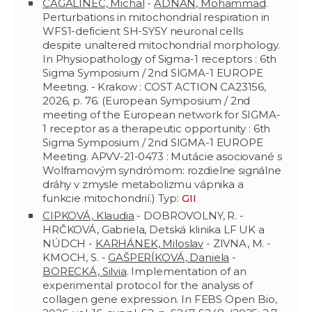
CAGALINEC, Michal
-
ADNAN, Mohammad
.
Perturbations in mitochondrial respiration in
WFS1-deficient SH-SY5Y neuronal cells
despite unaltered mitochondrial morphology.
In Physiopathology of Sigma-1 receptors : 6th
Sigma Symposium / 2nd SIGMA-1 EUROPE
Meeting. - Krakow : COST ACTION CA23156,
2026, p. 76. (European Symposium / 2nd
meeting of the European network for SIGMA-
1 receptor as a therapeutic opportunity : 6th
Sigma Symposium / 2nd SIGMA-1 EUROPE
Meeting. APVV-21-0473 : Mutácie asociované s
Wolframovým syndrómom: rozdielne signálne
dráhy v zmysle metabolizmu vápnika a
funkcie mitochondrií.) Typ:
GII
CIPKOVÁ, Klaudia
- DOBROVOLNY, R. -
HRČKOVÁ, Gabriela, Detská klinika LF UK a
NÚDCH -
KARHÁNEK, Miloslav
- ZIVNA, M. -
KMOCH, S. -
GAŠPERÍKOVÁ, Daniela
-
BORECKÁ, Silvia
. Implementation of an
experimental protocol for the analysis of
collagen gene expression. In FEBS Open Bio,