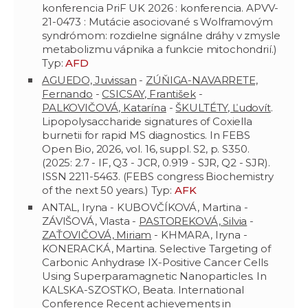
konferencia PriF UK 2026 : konferencia. APVV-
21-0473 : Mutácie asociované s Wolframovým
syndrómom: rozdielne signálne dráhy v zmysle
metabolizmu vápnika a funkcie mitochondrií.)
Typ:
AFD
AGUEDO, Juvissan
-
ZÚŇIGA-NAVARRETE,
Fernando
-
CSICSAY, František
-
PALKOVIČOVÁ, Katarína
-
ŠKULTÉTY, Ľudovít
.
Lipopolysaccharide signatures of Coxiella
burnetii for rapid MS diagnostics. In FEBS
Open Bio, 2026, vol. 16, suppl. S2, p. S350.
(2025: 2.7 - IF, Q3 - JCR, 0.919 - SJR, Q2 - SJR).
ISSN 2211-5463. (FEBS congress Biochemistry
of the next 50 years.) Typ:
AFK
ANTAL, Iryna - KUBOVČÍKOVÁ, Martina -
ZÁVIŠOVÁ, Vlasta -
PASTOREKOVÁ, Silvia
-
ZAŤOVIČOVÁ, Miriam
- KHMARA, Iryna -
KONERACKÁ, Martina. Selective Targeting of
Carbonic Anhydrase IX-Positive Cancer Cells
Using Superparamagnetic Nanoparticles. In
KALSKA-SZOSTKO, Beata. International
Conference Recent achievements in