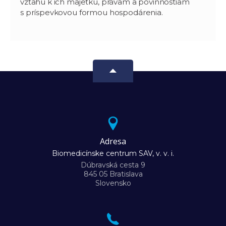
vzťahu k ich majetku, právam a povinnostiam
s príspevkovou formou hospodárenia.
Adresa
Biomedicínske centrum SAV, v. v. i.
Dúbravská cesta 9
845 05 Bratislava
Slovensko