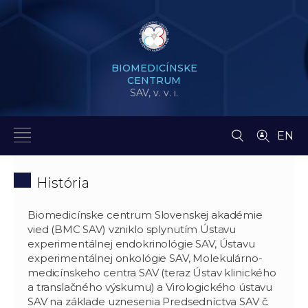
BIOMEDICÍNSKE
CENTRUM
SAV,
v. v. i.
EN
História
Biomedicínske centrum Slovenskej akadémie
vied (BMC SAV) vzniklo splynutím Ústavu
experimentálnej endokrinológie SAV, Ústavu
experimentálnej onkológie SAV, Molekulárno-
medicínskeho centra SAV (teraz Ústav klinického
a translačného výskumu) a Virologického ústavu
SAV na základe uznesenia Predsedníctva SAV č.