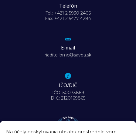
Telefón
Tel.: +421 2 5930 2405
Fax: +421 2 5477 4284
E-mail
riaditel.bmc@savba.sk
IČO/DIČ
IČO: 50073869
DIČ: 2120169865
Na účely poskytovania obsahu prostredníctvom