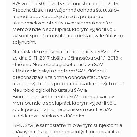
825 zo dňa 30. 11. 2015 s účinnosťou od 1. 1. 2016.
Predchádzala mu vzájomná dohoda štatutárov
a predsedov vedeckých rád s podporou
akademických obcí ústavov sformulovaná v
Memorande o spolupráci, ktorým vyjadrili vôľu
vytvoriť spoločnú inštitúciu a deklarovali súhlas so
splynutím.
Na základe uznesenia Predsedníctva SAV č. 148
zo dňa 9. 11. 2017 došlo s účinnosťou od 1.1. 2018 k
zlúčeniu Neurobiologického ústavu SAV
s Biomedicínskym centrom SAV. Zlúčeniu
predchádzala vzájomná dohoda štatutárov
a vedeckých rád s podporou akademických obcí
Neurobiologického ústavu SAV a
Biomedicínskeho centra SAV sformulovaná v
Memorande o spolupráci, ktorým vyjadrili vôľu
spolupôsobiť v Biomedicínskom centre SAV
a deklarovali súhlas so zlúčením.
BMC SAV je samostatným právnym subjektom a
právnym nástupcom zaniknutých organizácií vo