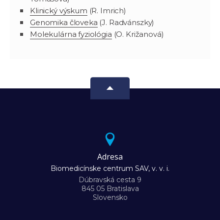
Klinický výskum
(R. Imrich)
Genomika človeka
(J. Radvánszky)
Molekulárna fyziológia
(O. Križanová)
Adresa
Biomedicínske centrum SAV, v. v. i.
Dúbravská cesta 9
845 05 Bratislava
Slovensko