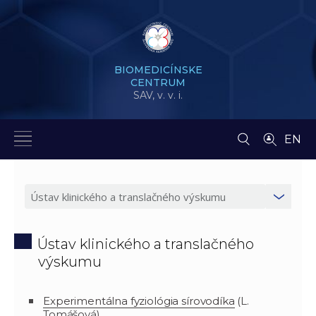
BIOMEDICÍNSKE
CENTRUM
SAV,
v. v. i.
EN
Ústav klinického a translačného
výskumu
Experimentálna fyziológia sírovodíka
(L.
Tomášová)