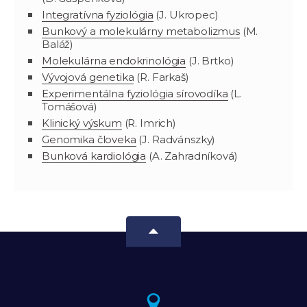
Integratívna fyziológia
(J. Ukropec)
Bunkový a molekulárny metabolizmus
(M.
Baláž)
Molekulárna endokrinológia
(J. Brtko)
Vývojová genetika
(R. Farkaš)
Experimentálna fyziológia sírovodíka
(L.
Tomášová)
Klinický výskum
(R. Imrich)
Genomika človeka
(J. Radvánszky)
Bunková kardiológia
(A. Zahradníková)