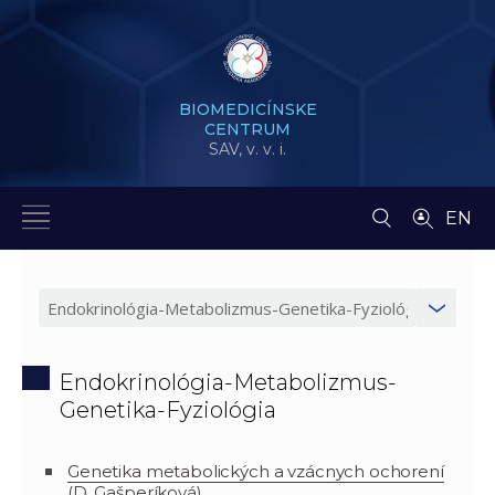
BIOMEDICÍNSKE
CENTRUM
SAV,
v. v. i.
EN
Endokrinológia-Metabolizmus-
Genetika-Fyziológia
Genetika metabolických a vzácnych ochorení
(D. Gašperíková)