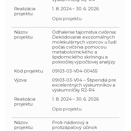
Realizácia
1. 8. 2024 – 30. 6. 2026
projektu:
Opis projektu
Názov
Odhalenie tajomstva cvičenia:
projektu:
Dekódovanie exozomálnych
molekulárnych vzorcov u ľudí
počas cvičenia pomocou
metabolomického a
lipidomického skríningu a
pokročilej výpočtovej analýzy
Kód projektu:
09I03-03-V04-00455
Výzva:
09I03-03-V04 – Štipendiá pre
excelentných výskumníkov a
výskumníčky R2-R4
Realizácia
1. 8. 2024 – 30. 6. 2026
projektu:
Opis projektu
Názov
Proti-nádorový a
projektu:
protizápalový účinok