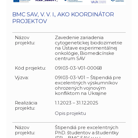
BMC SAV, V. V. I., AKO KOORDINÁTOR
PROJEKTOV
Názov
Zavedenie zariadenia
projektu:
cytogenetickej biodozimetrie
na Ústave experimentálnej
onkológie, Biomedicínske
centrum SAV
Kód projektu:
09I03-03-V01-00068
Výzva:
09I03-03-V01 – Štipendiá pre
excelentných výskumníkov
ohrozených vojnovým
konfliktom na Ukrajine
Realizácia
1.1.2023 – 31.12.2025
projektu:
Opis projektu
Názov
Štipendiá pre excelentných
projektu:
PhD. študentov a študentky
(R1) – BMC SAV, v. v. i.