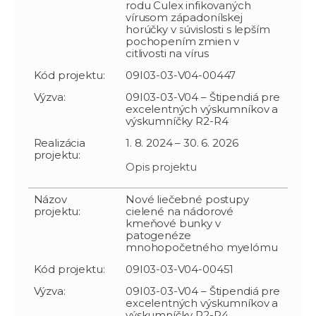
rodu Culex infikovaných
vírusom západonílskej
horúčky v súvislosti s lepším
pochopením zmien v
citlivosti na vírus
Kód projektu:
09I03-03-V04-00447
Výzva:
09I03-03-V04 – Štipendiá pre
excelentných výskumníkov a
výskumníčky R2-R4
Realizácia
1. 8. 2024 – 30. 6. 2026
projektu:
Opis projektu
Názov
Nové liečebné postupy
projektu:
cielené na nádorové
kmeňové bunky v
patogenéze
mnohopočetného myelómu
Kód projektu:
09I03-03-V04-00451
Výzva:
09I03-03-V04 – Štipendiá pre
excelentných výskumníkov a
výskumníčky R2-R4