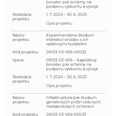
booster pre schémy na
podporu výskumu a vývoja
Realizácia
1. 7. 2024 – 30. 6. 2025
projektu:
Opis projektu
Názov
Experimentálne štúdium
projektu:
interakcií viroidov s ich
rastlinnými hostiteľmi
Kód projektu:
09I03-03-V06-00032
Výzva:
09I03-03-V06 – Kapitálový
booster pre schémy na
podporu výskumu a vývoja
Realizácia
1. 7. 2024 – 30. 6. 2025
projektu:
Opis projektu
Názov
Infraštruktúra pre štúdium
projektu:
genetických príčin vzácnych
metabolických ochorení
Kód projektu:
09I03-03-V06-00033