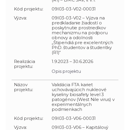
Kód projektu:
09I03-03-V02-00031
Výzva:
09I03-03-V02 – Výzva na
predkladanie žiadostí o
poskytnutie prostriedkov
mechanizmu na podporu
obnovy a odolnosti
„Štipendiá pre excelentných
PhD. študentov a študentky
(R1)“
Realizácia
1.9.2023 – 30.6.2026
projektu:
Opis projektu
Názov
Validácia FTA kariet
projektu:
uchovávajúcich nukleové
kyseliny biosafety level 3
patogénov (West Nile virus) v
experimentálnych
podmienkach
Kód projektu:
09I03-03-V06-00031
Výzva:
09I03-03-V06 – Kapitálový