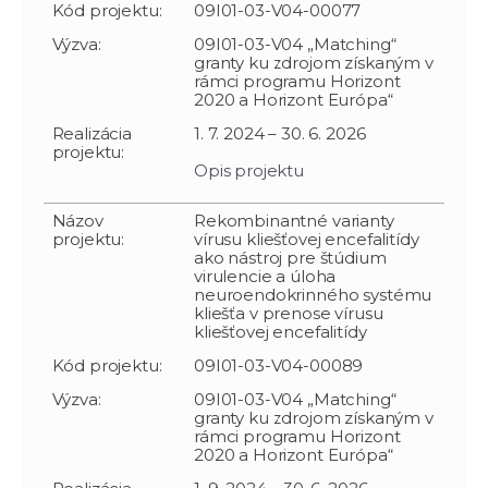
Kód projektu:
09I01-03-V04-00077
Výzva:
09I01-03-V04 „Matching“
granty ku zdrojom získaným v
rámci programu Horizont
2020 a Horizont Európa“
Realizácia
1. 7. 2024 – 30. 6. 2026
projektu:
Opis projektu
Názov
Rekombinantné varianty
projektu:
vírusu kliešťovej encefalitídy
ako nástroj pre štúdium
virulencie a úloha
neuroendokrinného systému
kliešťa v prenose vírusu
kliešťovej encefalitídy
Kód projektu:
09I01-03-V04-00089
Výzva:
09I01-03-V04 „Matching“
granty ku zdrojom získaným v
rámci programu Horizont
2020 a Horizont Európa“