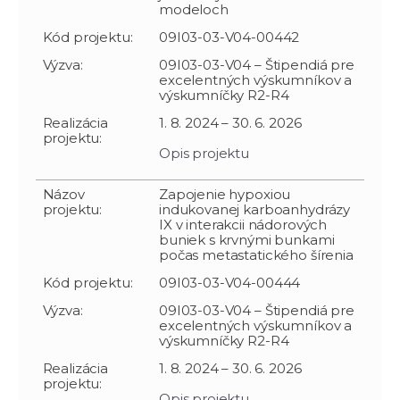
modeloch
Kód projektu:
09I03-03-V04-00442
Výzva:
09I03-03-V04 – Štipendiá pre
excelentných výskumníkov a
výskumníčky R2-R4
Realizácia
1. 8. 2024 – 30. 6. 2026
projektu:
Opis projektu
Názov
Zapojenie hypoxiou
projektu:
indukovanej karboanhydrázy
IX v interakcii nádorových
buniek s krvnými bunkami
počas metastatického šírenia
Kód projektu:
09I03-03-V04-00444
Výzva:
09I03-03-V04 – Štipendiá pre
excelentných výskumníkov a
výskumníčky R2-R4
Realizácia
1. 8. 2024 – 30. 6. 2026
projektu:
Opis projektu