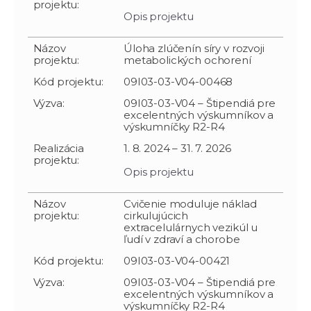
projektu:
Opis projektu
Názov
Úloha zlúčenín síry v rozvoji
projektu:
metabolických ochorení
Kód projektu:
09I03-03-V04-00468
Výzva:
09I03-03-V04 – Štipendiá pre
excelentných výskumníkov a
výskumníčky R2-R4
Realizácia
1. 8. 2024 – 31. 7. 2026
projektu:
Opis projektu
Názov
Cvičenie moduluje náklad
projektu:
cirkulujúcich
extracelulárnych vezikúl u
ľudí v zdraví a chorobe
Kód projektu:
09I03-03-V04-00421
Výzva:
09I03-03-V04 – Štipendiá pre
excelentných výskumníkov a
výskumníčky R2-R4