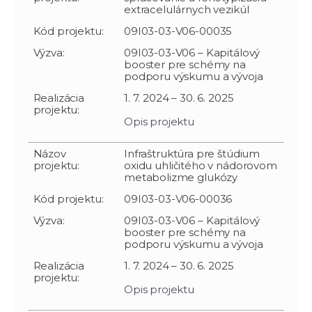
extracelulárnych vezikúl
Kód projektu:
09I03-03-V06-00035
Výzva:
09I03-03-V06 – Kapitálový
booster pre schémy na
podporu výskumu a vývoja
Realizácia
1. 7. 2024 – 30. 6. 2025
projektu:
Opis projektu
Názov
Infraštruktúra pre štúdium
projektu:
oxidu uhličitého v nádorovom
metabolizme glukózy
Kód projektu:
09I03-03-V06-00036
Výzva:
09I03-03-V06 – Kapitálový
booster pre schémy na
podporu výskumu a vývoja
Realizácia
1. 7. 2024 – 30. 6. 2025
projektu:
Opis projektu