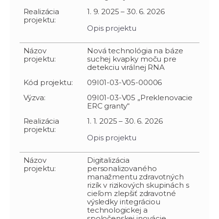
Realizácia
1. 9. 2025 – 30. 6. 2026
projektu:
Opis projektu
Názov
Nová technológia na báze
projektu:
suchej kvapky moču pre
detekciu virálnej RNA
Kód projektu:
09I01-03-V05-00006
Výzva:
09I01-03-V05 „Preklenovacie
ERC granty“
Realizácia
1. 1. 2025 – 30. 6. 2026
projektu:
Opis projektu
Názov
Digitalizácia
projektu:
personalizovaného
manažmentu zdravotných
rizík v rizikových skupinách s
cieľom zlepšiť zdravotné
výsledky integráciou
technologickej a
spoločenskej inovácie