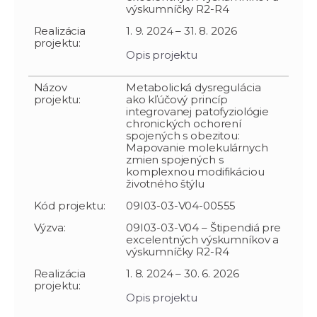
výskumníčky R2-R4
Realizácia
1. 9. 2024 – 31. 8. 2026
projektu:
Opis projektu
Názov
Metabolická dysregulácia
projektu:
ako kľúčový princíp
integrovanej patofyziológie
chronických ochorení
spojených s obezitou:
Mapovanie molekulárnych
zmien spojených s
komplexnou modifikáciou
životného štýlu
Kód projektu:
09I03-03-V04-00555
Výzva:
09I03-03-V04 – Štipendiá pre
excelentných výskumníkov a
výskumníčky R2-R4
Realizácia
1. 8. 2024 – 30. 6. 2026
projektu:
Opis projektu