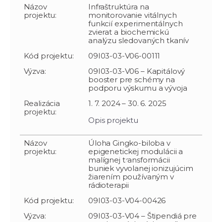
Názov
Infraštruktúra na
projektu:
monitorovanie vitálnych
funkcií experimentálnych
zvierat a biochemickú
analýzu sledovaných tkanív
Kód projektu:
09I03-03-V06-00111
Výzva:
09I03-03-V06 – Kapitálový
booster pre schémy na
podporu výskumu a vývoja
Realizácia
1. 7. 2024 – 30. 6. 2025
projektu:
Opis projektu
Názov
Úloha Gingko-biloba v
projektu:
epigenetickej modulácii a
malígnej transformácii
buniek vyvolanej ionizujúcim
žiarením používaným v
rádioterapii
Kód projektu:
09I03-03-V04-00426
Výzva:
09I03-03-V04 – Štipendiá pre