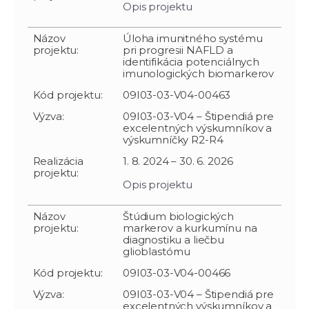
Opis projektu
Názov
Úloha imunitného systému
projektu:
pri progresii NAFLD a
identifikácia potenciálnych
imunologických biomarkerov
Kód projektu:
09I03-03-V04-00463
Výzva:
09I03-03-V04 – Štipendiá pre
excelentných výskumníkov a
výskumníčky R2-R4
Realizácia
1. 8. 2024 – 30. 6. 2026
projektu:
Opis projektu
Názov
Štúdium biologických
projektu:
markerov a kurkumínu na
diagnostiku a liečbu
glioblastómu
Kód projektu:
09I03-03-V04-00466
Výzva:
09I03-03-V04 – Štipendiá pre
excelentných výskumníkov a