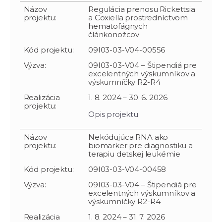
Názov
Regulácia prenosu Rickettsia
projektu:
a Coxiella prostredníctvom
hematofágnych
článkonožcov
Kód projektu:
09I03-03-V04-00556
Výzva:
09I03-03-V04 – Štipendiá pre
excelentných výskumníkov a
výskumníčky R2-R4
Realizácia
1. 8. 2024 – 30. 6. 2026
projektu:
Opis projektu
Názov
Nekódujúca RNA ako
projektu:
biomarker pre diagnostiku a
terapiu detskej leukémie
Kód projektu:
09I03-03-V04-00458
Výzva:
09I03-03-V04 – Štipendiá pre
excelentných výskumníkov a
výskumníčky R2-R4
Realizácia
1. 8. 2024 – 31. 7. 2026