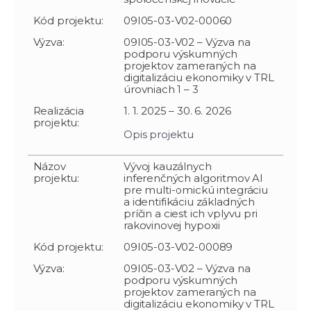
Kód projektu:
09I05-03-V02-00060
Výzva:
09I05-03-V02 – Výzva na
podporu výskumných
projektov zameraných na
digitalizáciu ekonomiky v TRL
úrovniach 1 – 3
Realizácia
1. 1. 2025 – 30. 6. 2026
projektu:
Opis projektu
Názov
Vývoj kauzálnych
projektu:
inferenčných algoritmov AI
pre multi-omickú integráciu
a identifikáciu základných
príčin a ciest ich vplyvu pri
rakovinovej hypoxii
Kód projektu:
09I05-03-V02-00089
Výzva:
09I05-03-V02 – Výzva na
podporu výskumných
projektov zameraných na
digitalizáciu ekonomiky v TRL