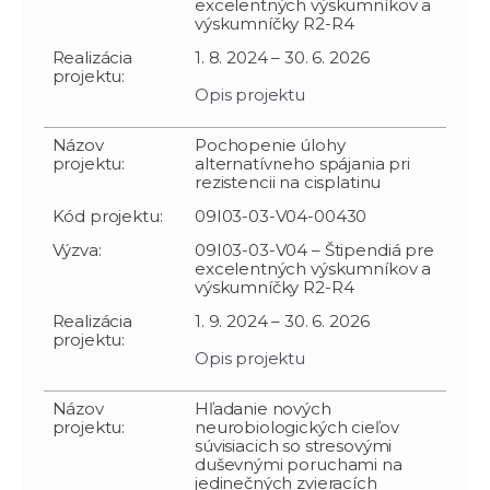
excelentných výskumníkov a
výskumníčky R2-R4
Realizácia
1. 8. 2024 – 30. 6. 2026
projektu:
Opis projektu
Názov
Pochopenie úlohy
projektu:
alternatívneho spájania pri
rezistencii na cisplatinu
Kód projektu:
09I03-03-V04-00430
Výzva:
09I03-03-V04 – Štipendiá pre
excelentných výskumníkov a
výskumníčky R2-R4
Realizácia
1. 9. 2024 – 30. 6. 2026
projektu:
Opis projektu
Názov
Hľadanie nových
projektu:
neurobiologických cieľov
súvisiacich so stresovými
duševnými poruchami na
jedinečných zvieracích