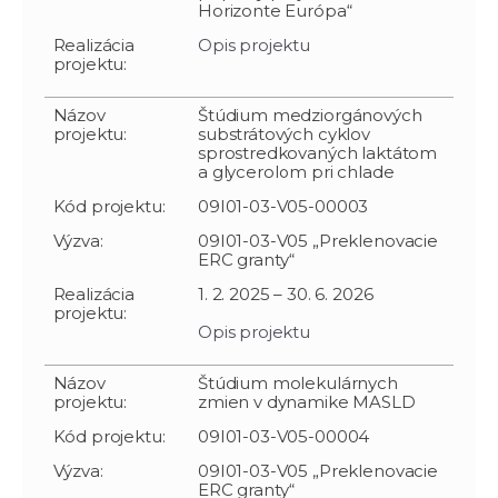
Horizonte Európa“
Realizácia
Opis projektu
projektu:
Názov
Štúdium medziorgánových
projektu:
substrátových cyklov
sprostredkovaných laktátom
a glycerolom pri chlade
Kód projektu:
09I01-03-V05-00003
Výzva:
09I01-03-V05 „Preklenovacie
ERC granty“
Realizácia
1. 2. 2025 – 30. 6. 2026
projektu:
Opis projektu
Názov
Štúdium molekulárnych
projektu:
zmien v dynamike MASLD
Kód projektu:
09I01-03-V05-00004
Výzva:
09I01-03-V05 „Preklenovacie
ERC granty“