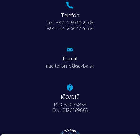
Telefón
Tel.: +421 2 5930 2405
Fax: +421 2 5477 4284
E-mail
riaditel.bmc@savba.sk
IČO/DIČ
IČO: 50073869
DIČ: 2120169865