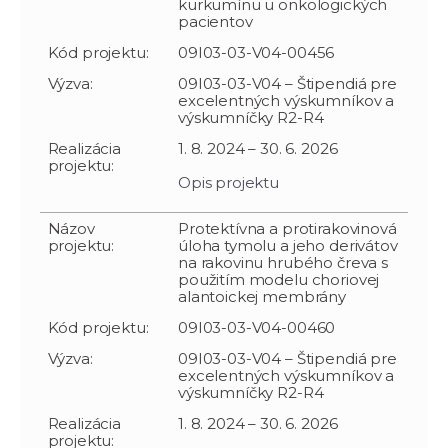
kurkumínu u onkologických
pacientov
Kód projektu:
09I03-03-V04-00456
Výzva:
09I03-03-V04 – Štipendiá pre
excelentných výskumníkov a
výskumníčky R2-R4
Realizácia
1. 8. 2024 – 30. 6. 2026
projektu:
Opis projektu
Názov
Protektívna a protirakovinová
projektu:
úloha tymolu a jeho derivátov
na rakovinu hrubého čreva s
použitím modelu choriovej
alantoickej membrány
Kód projektu:
09I03-03-V04-00460
Výzva:
09I03-03-V04 – Štipendiá pre
excelentných výskumníkov a
výskumníčky R2-R4
Realizácia
1. 8. 2024 – 30. 6. 2026
projektu: