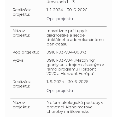
úrovniach 1 – 3
Realizácia
1. 1. 2024 – 30. 6. 2026
projektu:
Opis projektu
Názov
Inovatívne prístupy k
projektu:
diagnostike a liečbe
duktálneho adenokarcinómu
pankreasu
Kód projektu:
09I01-03-V04-00073
Výzva:
09I01-03-V04 „Matching“
granty ku zdrojom získaným v
rámci programu Horizont
2020 a Horizont Európa“
Realizácia
1. 9. 2024 – 30. 6. 2026
projektu:
Opis projektu
Názov
Nefarmakologické postupy v
projektu:
prevencii Alzheimerovej
choroby na Slovensku