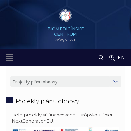
BIOMEDICÍNSKE
CENTRUM
SAV,
v. v. i.
EN
Projekty plánu obnovy
Tieto projekty sú financované Európskou úniou
NextGenerationEU.