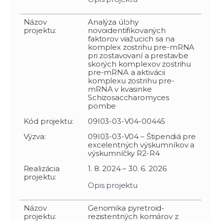
Názov
Analýza úlohy
projektu:
novoidentifikovaných
faktorov viažucich sa na
komplex zostrihu pre-mRNA
pri zostavovaní a prestavbe
skorých komplexov zostrihu
pre-mRNA a aktivácii
komplexu zostrihu pre-
mRNA v kvasinke
Schizosaccharomyces
pombe
Kód projektu:
09I03-03-V04-00445
Výzva:
09I03-03-V04 – Štipendiá pre
excelentných výskumníkov a
výskumníčky R2-R4
Realizácia
1. 8. 2024 – 30. 6. 2026
projektu:
Opis projektu
Názov
Genomika pyretroid-
projektu:
rezistentných komárov z