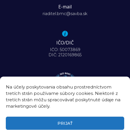
E-mail
riaditel.bmc@savba.sk
IČO/DIČ
IČO: 50073869
DIČ: 2120169865
Na účely poskytovania obsahu prostredníctvom
tretích strán používame súbory cookies. Niektoré z
tretích strán môžu spracovávať poskytnuté údaje na
marketingové účely.
PRIJAŤ