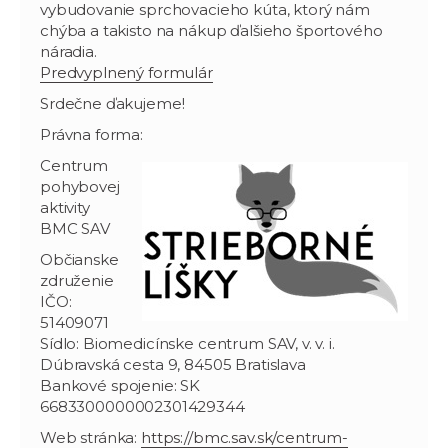
vybudovanie sprchovacieho kúta, ktorý nám
chýba a takisto na nákup ďalšieho športového
náradia.
Predvyplnený formulár
Srdečne ďakujeme!
Právna forma:
Centrum
pohybovej
aktivity
BMC SAV
Občianske
združenie
IČO:
51409071
Sídlo: Biomedicínske centrum SAV, v. v. i.
Dúbravská cesta 9, 84505 Bratislava
Bankové spojenie: SK
6683300000002301429344
Web stránka:
https://bmc.sav.sk/centrum-