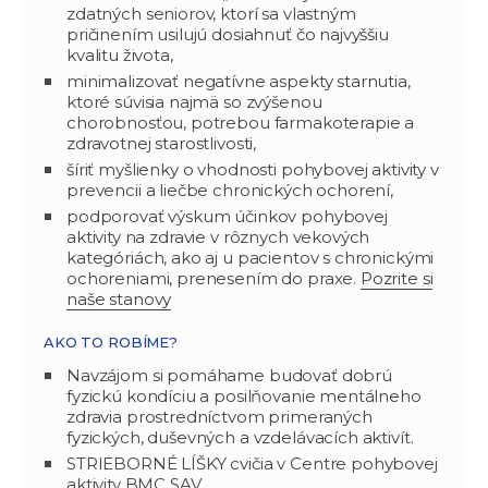
zdatných seniorov, ktorí sa vlastným
pričinením usilujú dosiahnuť čo najvyššiu
kvalitu života,
minimalizovať negatívne aspekty starnutia,
ktoré súvisia najmä so zvýšenou
chorobnosťou, potrebou farmakoterapie a
zdravotnej starostlivosti,
šíriť myšlienky o vhodnosti pohybovej aktivity v
prevencii a liečbe chronických ochorení,
podporovať výskum účinkov pohybovej
aktivity na zdravie v rôznych vekových
kategóriách, ako aj u pacientov s chronickými
ochoreniami, prenesením do praxe.
Pozrite si
naše stanovy
AKO TO ROBÍME?
Navzájom si pomáhame budovať dobrú
fyzickú kondíciu a posilňovanie mentálneho
zdravia prostredníctvom primeraných
fyzických, duševných a vzdelávacích aktivít.
STRIEBORNÉ LÍŠKY cvičia v Centre pohybovej
aktivity BMC SAV