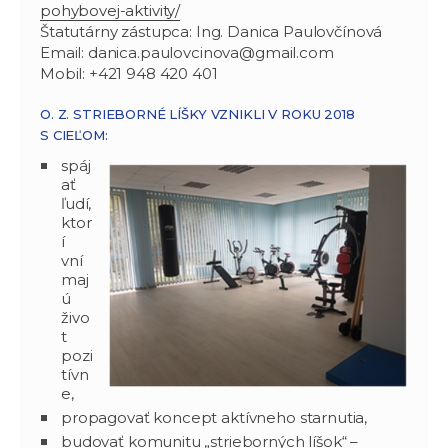
pohybovej-aktivity/
Štatutárny zástupca: Ing. Danica Paulovčínová
Email: danica.paulovcinova@gmail.com
Mobil: +421 948 420 401
O. Z. STRIEBORNÉ LÍŠKY VZNIKLI V ROKU 2018
S CIEĽOM:
spáj
ať
ľudí,
ktor
í
vní
maj
ú
živo
t
pozi
tívn
e,
propagovať koncept aktívneho starnutia,
budovať komunitu „strieborných líšok“ –