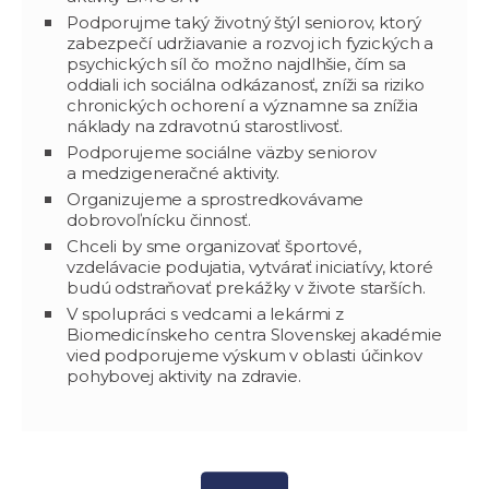
Podporujme taký životný štýl seniorov, ktorý
zabezpečí udržiavanie a rozvoj ich fyzických a
psychických síl čo možno najdlhšie, čím sa
oddiali ich sociálna odkázanosť, zníži sa riziko
chronických ochorení a významne sa znížia
náklady na zdravotnú starostlivosť.
Podporujeme sociálne väzby seniorov
a medzigeneračné aktivity.
Organizujeme a sprostredkovávame
dobrovoľnícku činnosť.
Chceli by sme organizovať športové,
vzdelávacie podujatia, vytvárať iniciatívy, ktoré
budú odstraňovať prekážky v živote starších.
V spolupráci s vedcami a lekármi z
Biomedicínskeho centra Slovenskej akadémie
vied podporujeme výskum v oblasti účinkov
pohybovej aktivity na zdravie.