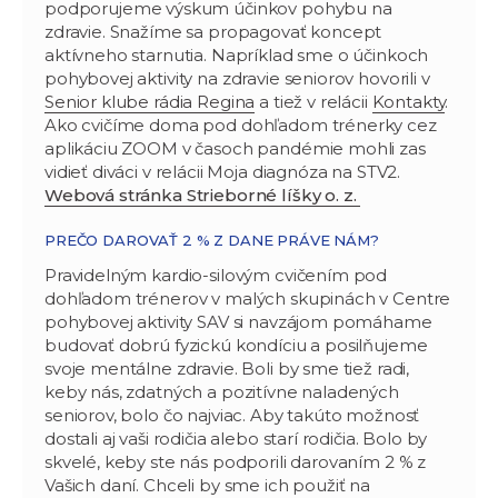
podporujeme výskum účinkov pohybu na
zdravie. Snažíme sa propagovať koncept
aktívneho starnutia. Napríklad sme o účinkoch
pohybovej aktivity na zdravie seniorov hovorili v
Senior klube rádia Regina
a tiež v relácii
Kontakty
.
Ako cvičíme doma pod dohľadom trénerky cez
aplikáciu ZOOM v časoch pandémie mohli zas
vidieť diváci v relácii Moja diagnóza na STV2.
Webová stránka Strieborné líšky o. z.
PREČO DAROVAŤ 2 % Z DANE PRÁVE NÁM?
Pravidelným kardio-silovým cvičením pod
dohľadom trénerov v malých skupinách v Centre
pohybovej aktivity SAV si navzájom pomáhame
budovať dobrú fyzickú kondíciu a posilňujeme
svoje mentálne zdravie. Boli by sme tiež radi,
keby nás, zdatných a pozitívne naladených
seniorov, bolo čo najviac. Aby takúto možnosť
dostali aj vaši rodičia alebo starí rodičia. Bolo by
skvelé, keby ste nás podporili darovaním 2 % z
Vašich daní. Chceli by sme ich použiť na