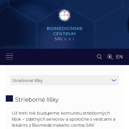
BIOMEDICÍNSKE
CENTRUM
SAV,
v. v. i.
EN
Strieborné líšky
Už tretí rok budujeme komunitu strieborných
líšok – zdatných seniorov a spoločne s vedcami a
lekármi z Biomedicínskeho centra SAV