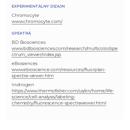
EXPERIMENTÁLNY DIZAJN
Chromocyte
www.chromocyte.com/
SPEKTRÁ
BD Biosciences
www.bdbiosciences.com/research/multicolor/spe
ctrum_viewer/index.jsp
eBiosiences
www.ebioscience.com/resources/fluorplan-
spectra-viewer.htm
Invitrogen
https://www.thermofisher.com/us/en/home/life-
science/cell-analysis/labeling-
chemistry/fluorescence-spectraviewer.html