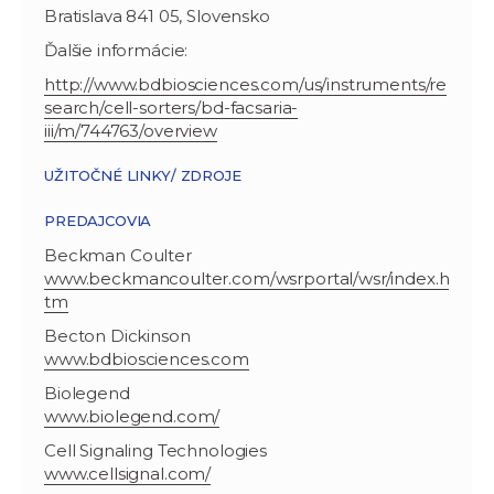
Bratislava 841 05, Slovensko
Ďalšie informácie:
http://www.bdbiosciences.com/us/instruments/re
search/cell-sorters/bd-facsaria-
iii/m/744763/overview
UŽITOČNÉ LINKY/ ZDROJE
PREDAJCOVIA
Beckman Coulter
www.beckmancoulter.com/wsrportal/wsr/index.h
tm
Becton Dickinson
www.bdbiosciences.com
Biolegend
www.biolegend.com/
Cell Signaling Technologies
www.cellsignal.com/