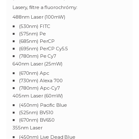
Lasery, filtre a fluorochrómy:
488nm Laser (100mW)
(530nm) FITC
(575nm) Pe
(685nm) PerCP
(695nm) PerCP Cy5.5
(780nm) Pe Cy7
640nm Laser (25mW)
(670nm) Apc
(730nm) Alexa 700
(780nm) Apc-Cy7
405nm Laser (60mW)
(450nm) Pacific Blue
(525nm) BV510
(670nm) BV650
355nm Laser
(450nm) Live Dead Blue