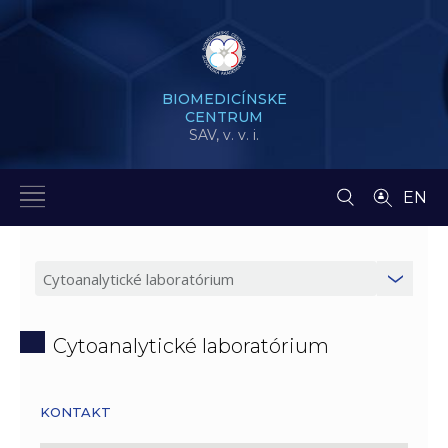
BIOMEDICÍNSKE
CENTRUM
SAV,
v. v. i.
EN
Cytoanalytické laboratórium
KONTAKT