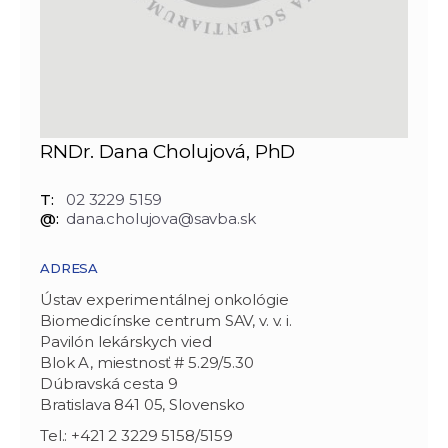
RNDr. Dana Cholujová, PhD
T:
02 3229 5159
@:
dana.cholujova@savba.sk
ADRESA
Ústav experimentálnej onkológie
Biomedicínske centrum SAV, v. v. i.
Pavilón lekárskych vied
Blok A, miestnosť # 5.29/5.30
Dúbravská cesta 9
Bratislava 841 05, Slovensko
Tel.: +421 2 3229 5158/5159