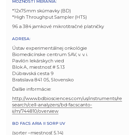
MOŽNOSTI MERANIA:
*12x75mm skúmavky (BD)
*High Throughput Sampler (HTS)
96 a 384 jamkové mikrotitračné platničky
ADRESA:
Ústav experimentálnej onkológie
Biomedicínske centrum SAV, v. v. i.
Pavilón lekárskych vied
Blok A, miestnosť # 5.13
Dúbravská cesta 9
Bratislava 841 05, Slovensko
Ďalšie informácie:
http://www.bdbiosciences.com/us/instruments/re
search/cell-analyzers/bd-facscanto-
ii/m/744810/overview
BD FACS ARIA II SORP UV
(sorter –miestnosť 5.14)