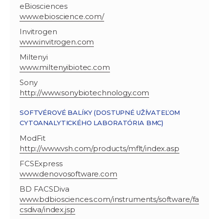
eBiosciences
www.ebioscience.com/
Invitrogen
www.invitrogen.com
Miltenyi
www.miltenyibiotec.com
Sony
http://www.sonybiotechnology.com
SOFTVÉROVÉ BALÍKY (DOSTUPNÉ UŽÍVATEĽOM
CYTOANALYTICKÉHO LABORATÓRIA BMC)
ModFit
http://www.vsh.com/products/mflt/index.asp
FCSExpress
www.denovosoftware.com
BD FACSDiva
www.bdbiosciences.com/instruments/software/fa
csdiva/index.jsp