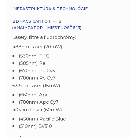
INFRAŠTRUKTÚRA & TECHNOLÓGIE
BD FACS CANTO II HTS
(ANALYZÁTOR – MIESTNOSŤ 5.13)
Lasery, filtre a fluorochrómy:
488nm Laser (20mW)
(530nm) FITC
(585nm) Pe
(670nm) Pe Cy5
(780nm) Pe Cy7
633nm Laser (15mW)
(660nm) Apc
(780nm) Apc Cy7
405nm Laser (60mW)
(450nm) Pacific Blue
(510nm) BV510