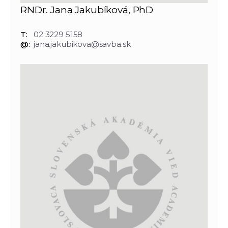
RNDr. Jana Jakubíková, PhD
T:
02 3229 5158
@:
jana.jakubikova@savba.sk