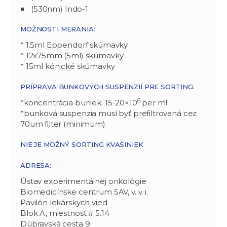
(530nm) Indo-1
MOŽNOSTI MERANIA:
* 1.5ml Eppendorf skúmavky
* 12x75mm (5ml) skúmavky
* 15ml kónické skúmavky
PRÍPRAVA BUNKOVÝCH SUSPENZIÍ PRE SORTING:
6
*koncentrácia buniek: 15-20×10
per ml
*bunková suspenzia musí byť prefiltrovaná cez
70um filter (minimum)
NIE JE MOŽNÝ SORTING KVASINIEK
ADRESA:
Ústav experimentálnej onkológie
Biomedicínske centrum SAV, v. v. i.
Pavilón lekárskych vied
Blok A, miestnosť # 5.14
Dúbravská cesta 9