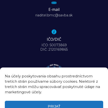
E-mail
riaditel.bmc@savba.sk
IČO/DIČ
IČO: 50073869
DIČ: 2120169865
Na účely poskytovania obsahu prostredníctvom
tretích strán používame súbory cookies. Niektoré z
tretích strán môžu spracovávať poskytnuté údaje na
marketingové účely.
PRIJAŤ