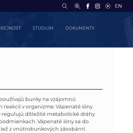
EN
EREJNOSŤ
ŠTÚDIUM
DOKUMENTY
rý používajú bunky na vzájomnú
 reakcií v organizme. Vápenaté ióny
regulujú dôležité metabolické dráhy
ch podmienkach. Vápenaté ióny sa do
 tiež z vnútrobunkových zásobární.