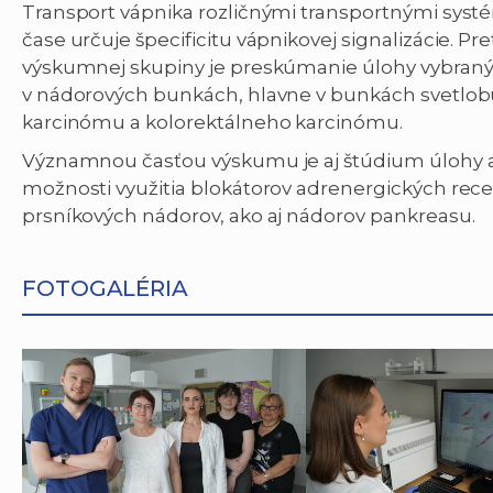
Transport vápnika rozličnými transportnými sys
čase určuje špecificitu vápnikovej signalizácie. 
výskumnej skupiny je preskúmanie úlohy vybraný
v nádorových bunkách, hlavne v bunkách svetlob
karcinómu a kolorektálneho karcinómu.
Významnou časťou výskumu je aj štúdium úlohy a
možnosti využitia blokátorov adrenergických rece
prsníkových nádorov, ako aj nádorov pankreasu.
FOTOGALÉRIA