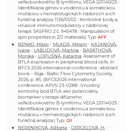
veľkobunkového B-lymfómu. VEGA 2/0140/25 :
Identifikácia génov s vrodenou a somatickou
mutáciou v hematologických nádoroch a ich
funkčná analýza. 1136/01/02 : Kontrolné body a
vírusové immunomodulatory v nádorovej
terapii. SASPRO 2 č. 945478 : Manipulation of
spin properties in 2D materials.) Typ:
AFF
BENKO, Mário
-
MLADÁ, Miriam
-
KAJANOVÁ,
Ivana
-
LABUDOVÁ, Martina
-
BARÁTHOVÁ,
Monika
-
LOPUŠNÁ, Katarína
. Assessment of
BTLA expression in peripheral blood cells. In
BFCS 2026 international conference : abstract
book. - Riga : Baltic Flow Cytometry Society,
2026, p. 85. (BFCS2026 international
conference. APVV-23-0288 : Imunitný
kontrolný bod BTLA ako potenciálny
biomarker v terapii difúzneho
veľkobunkového B-lymfómu. VEGA 2/0140/25 :
Identifikácia génov s vrodenou a somatickou
mutáciou v hematologických nádoroch a ich
funkčná analýza.) Typ:
GII
BERENÍKOVÁ, Alžbeta
-
GERGEĽOVÁ, H.
-