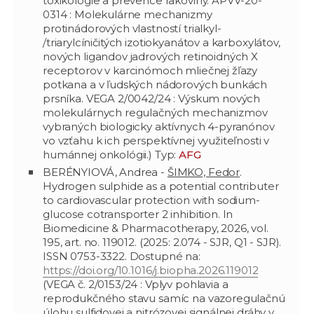
toxikologie a prevence rakoviny. APVV-20-
0314 : Molekulárne mechanizmy
protinádorových vlastností trialkyl-
/triarylcíničitých izotiokyanátov a karboxylátov,
nových ligandov jadrových retinoidných X
receptorov v karcinómoch mliečnej žľazy
potkana a v ľudských nádorových bunkách
prsníka. VEGA 2/0042/24 : Výskum nových
molekulárnych regulačných mechanizmov
vybraných biologicky aktívnych 4-pyranónov
vo vzťahu k ich perspektívnej využiteľnosti v
humánnej onkológii.) Typ:
AFG
BERÉNYIOVÁ, Andrea -
ŠIMKO, Fedor
.
Hydrogen sulphide as a potential contributer
to cardiovascular protection with sodium-
glucose cotransporter 2 inhibition. In
Biomedicine & Pharmacotherapy, 2026, vol.
195, art. no. 119012. (2025: 2.074 - SJR, Q1 - SJR).
ISSN 0753-3322. Dostupné na:
https://doi.org/10.1016/j.biopha.2026.119012
(VEGA č. 2/0153/24 : Vplyv pohlavia a
reprodukčného stavu samíc na vazoregulačnú
úlohu sulfidovej a nitrózovej signálnej dráhy v