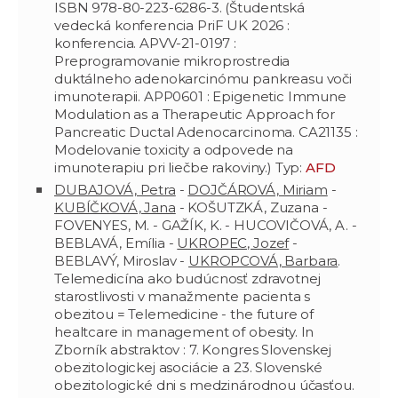
ISBN 978-80-223-6286-3. (Študentská
vedecká konferencia PriF UK 2026 :
konferencia. APVV-21-0197 :
Preprogramovanie mikroprostredia
duktálneho adenokarcinómu pankreasu voči
imunoterapii. APP0601 : Epigenetic Immune
Modulation as a Therapeutic Approach for
Pancreatic Ductal Adenocarcinoma. CA21135 :
Modelovanie toxicity a odpovede na
imunoterapiu pri liečbe rakoviny.) Typ:
AFD
DUBAJOVÁ, Petra
-
DOJČÁROVÁ, Miriam
-
KUBÍČKOVÁ, Jana
- KOŠUTZKÁ, Zuzana -
FOVENYES, M. - GAŽÍK, K. - HUCOVIČOVÁ, A. -
BEBLAVÁ, Emília -
UKROPEC, Jozef
-
BEBLAVÝ, Miroslav -
UKROPCOVÁ, Barbara
.
Telemedicína ako budúcnosť zdravotnej
starostlivosti v manažmente pacienta s
obezitou = Telemedicine - the future of
healtcare in management of obesity. In
Zborník abstraktov : 7. Kongres Slovenskej
obezitologickej asociácie a 23. Slovenské
obezitologické dni s medzinárodnou účasťou.