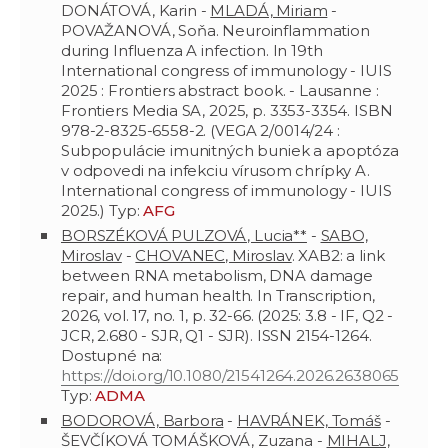
DONÁTOVÁ, Karin -
MLADÁ, Miriam
-
POVAŽANOVÁ, Soňa. Neuroinflammation
during Influenza A infection. In 19th
International congress of immunology - IUIS
2025 : Frontiers abstract book. - Lausanne :
Frontiers Media SA, 2025, p. 3353-3354. ISBN
978-2-8325-6558-2. (VEGA 2/0014/24 :
Subpopulácie imunitných buniek a apoptóza
v odpovedi na infekciu vírusom chrípky A.
International congress of immunology - IUIS
2025.) Typ:
AFG
BORSZÉKOVÁ PULZOVÁ, Lucia**
-
SABO,
Miroslav
-
CHOVANEC, Miroslav
. XAB2: a link
between RNA metabolism, DNA damage
repair, and human health. In Transcription,
2026, vol. 17, no. 1, p. 32-66. (2025: 3.8 - IF, Q2 -
JCR, 2.680 - SJR, Q1 - SJR). ISSN 2154-1264.
Dostupné na:
https://doi.org/10.1080/21541264.2026.2638065
Typ:
ADMA
BODOROVÁ, Barbora
-
HAVRÁNEK, Tomáš
-
ŠEVČÍKOVÁ TOMÁŠKOVÁ, Zuzana -
MIHALJ,