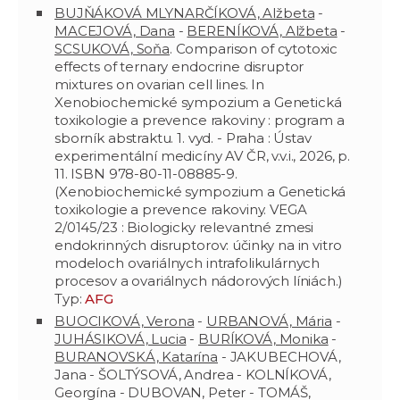
BUJŇÁKOVÁ MLYNARČÍKOVÁ, Alžbeta
-
MACEJOVÁ, Dana
-
BERENÍKOVÁ, Alžbeta
-
SCSUKOVÁ, Soňa
. Comparison of cytotoxic
effects of ternary endocrine disruptor
mixtures on ovarian cell lines. In
Xenobiochemické sympozium a Genetická
toxikologie a prevence rakoviny : program a
sborník abstraktu. 1. vyd. - Praha : Ústav
experimentální medicíny AV ČR, v.v.i., 2026, p.
11. ISBN 978-80-11-08885-9.
(Xenobiochemické sympozium a Genetická
toxikologie a prevence rakoviny. VEGA
2/0145/23 : Biologicky relevantné zmesi
endokrinných disruptorov: účinky na in vitro
modeloch ovariálnych intrafolikulárnych
procesov a ovariálnych nádorových líniách.)
Typ:
AFG
BUOCIKOVÁ, Verona
-
URBANOVÁ, Mária
-
JUHÁSIKOVÁ, Lucia
-
BURÍKOVÁ, Monika
-
BURANOVSKÁ, Katarína
- JAKUBECHOVÁ,
Jana - ŠOLTÝSOVÁ, Andrea - KOLNÍKOVÁ,
Georgína - DUBOVAN, Peter - TOMÁŠ,