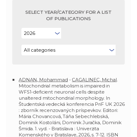
SELECT YEAR/CATEGORY FOR A LIST
OF PUBLICATIONS
ADNAN, Mohammad
-
CAGALINEC, Michal
.
Mitochondrial metabolism is impaired in
WFS1-deficient neuronal cells despite
unaltered mitochondrial morphology. In
Študentská vedecká konferencia PriF UK 2026
: zborník recenzovaných príspevkov. Editori:
Mária Chovancová, Táňa Sebechlebská,
Dominik Kostoláni, Dominik Juračka, Dominik
Šmida. 1. vyd. - Bratislava : Univerzita
Komenského v Bratislave, 2026, s. 7-12. ISBN