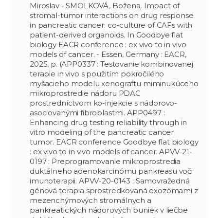
Miroslav -
SMOLKOVÁ, Božena
. Impact of
stromal-tumor interactions on drug response
in pancreatic cancer: co-culture of CAFs with
patient-derived organoids. In Goodbye flat
biology EACR conference : ex vivo to in vivo
models of cancer. - Essen, Germany : EACR,
2025, p. (APP0337 : Testovanie kombinovanej
terapie in vivo s použitím pokročilého
myšacieho modelu xenograftu miminukúceho
mikroprostredie nádoru PDAC
prostredníctvom ko-injekcie s nádorovo-
asociovanými fibroblastmi. APP0497 :
Enhancing drug testing reliability through in
vitro modeling of the pancreatic cancer
tumor. EACR conference Goodbye flat biology
: ex vivo to in vivo models of cancer. APVV-21-
0197 : Preprogramovanie mikroprostredia
duktálneho adenokarcinómu pankreasu voči
imunoterapii. APVV-20-0143 : Samovražedná
génová terapia sprostredkovaná exozómami z
mezenchýmových stromálnych a
pankreatických nádorových buniek v liečbe