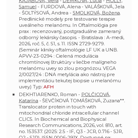
KAJABOVÁ, Viera
-
DEMKOVÁ, Lucia
-
HOLLÝ,
Samuel
- FURDOVÁ, Alena - VALÁŠKOVÁ, Jela
- ŠOLTÝSOVÁ, Andrea -
SMOLKOVÁ, Božena
.
Predlinické modely pre testovanie terapie
uveálneho melanómu. In Oftalmológia pre
prax : recenzovaný, postgraduálne zameraný
odborný lekársky časopis. - Bratislava : A-medi,
2026, roč. 5, č. S1, s. 11. ISSN 2729-9279.
(Seminár kliniky oftalmológie LF UK a UNB.
APVV-23-0294 : Cielená modulácia
chromtínovej štruktúry v liečbe malígneho
melanómu uvey so zlou prognózou. VEGA
2/0027/24 : DNA metylácia ako nástroj pre
implementáciu tekutej biopsie u melanómu
uvey.) Typ:
AFH
DEKHTIARENKO, Roman -
POLČICOVÁ,
Katarína
- ŠEVČÍKOVÁ TOMÁŠKOVÁ, Zuzana**.
Translocator protein in touch with
mitochondrial chloride intracellular channel
CLIC5. In Biochemical and Biophysical
Research Communications, 2026, vol. 810, art.
no. 153537. (2025: 2.5 - IF, Q3 - JCR, 0.716 - SJR,
Q2 - SJR). ISSN 0006-291X. Dostupné na: