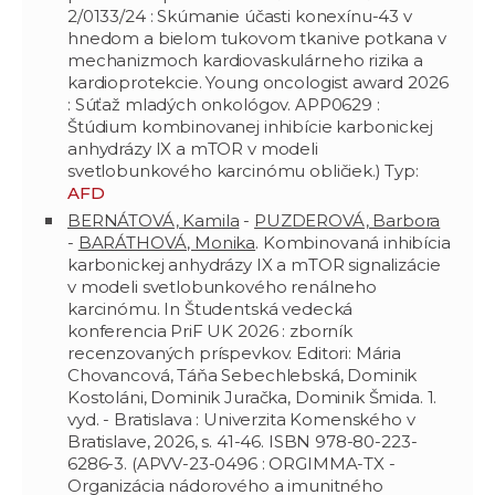
2/0133/24 : Skúmanie účasti konexínu-43 v
hnedom a bielom tukovom tkanive potkana v
mechanizmoch kardiovaskulárneho rizika a
kardioprotekcie. Young oncologist award 2026
: Súťaž mladých onkológov. APP0629 :
Štúdium kombinovanej inhibície karbonickej
anhydrázy IX a mTOR v modeli
svetlobunkového karcinómu obličiek.) Typ:
AFD
BERNÁTOVÁ, Kamila
-
PUZDEROVÁ, Barbora
-
BARÁTHOVÁ, Monika
. Kombinovaná inhibícia
karbonickej anhydrázy IX a mTOR signalizácie
v modeli svetlobunkového renálneho
karcinómu. In Študentská vedecká
konferencia PriF UK 2026 : zborník
recenzovaných príspevkov. Editori: Mária
Chovancová, Táňa Sebechlebská, Dominik
Kostoláni, Dominik Juračka, Dominik Šmida. 1.
vyd. - Bratislava : Univerzita Komenského v
Bratislave, 2026, s. 41-46. ISBN 978-80-223-
6286-3. (APVV-23-0496 : ORGIMMA-TX -
Organizácia nádorového a imunitného