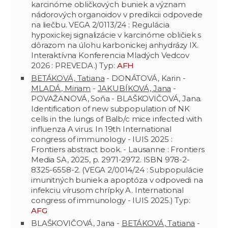
karcinóme obličkových buniek a význam
nádorových organoidov v predikcii odpovede
na liečbu. VEGA 2/0113/24 : Regulácia
hypoxickej signalizácie v karcinóme obličiek s
dôrazom na úlohu karbonickej anhydrázy IX.
Interaktívna Konferencia Mladých Vedcov
2026 : PREVEDA.) Typ:
AFH
BETÁKOVÁ, Tatiana
- DONÁTOVÁ, Karin -
MLADÁ, Miriam
-
JAKUBÍKOVÁ, Jana
-
POVAŽANOVÁ, Soňa - BLAŠKOVIČOVÁ, Jana.
Identification of new subpopulation of NK
cells in the lungs of Balb/c mice infected with
influenza A virus. In 19th International
congress of immunology - IUIS 2025 :
Frontiers abstract book. - Lausanne : Frontiers
Media SA, 2025, p. 2971-2972. ISBN 978-2-
8325-6558-2. (VEGA 2/0014/24 : Subpopulácie
imunitných buniek a apoptóza v odpovedi na
infekciu vírusom chrípky A. International
congress of immunology - IUIS 2025.) Typ:
AFG
BLAŠKOVIČOVÁ, Jana -
BETÁKOVÁ, Tatiana
-