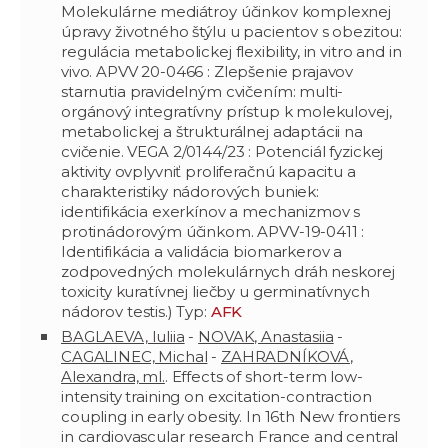
Molekulárne mediátroy účinkov komplexnej
úpravy životného štýlu u pacientov s obezitou:
regulácia metabolickej flexibility, in vitro and in
vivo. APVV 20-0466 : Zlepšenie prajavov
starnutia pravidelným cvičením: multi-
orgánový integratívny prístup k molekulovej,
metabolickej a štrukturálnej adaptácii na
cvičenie. VEGA 2/0144/23 : Potenciál fyzickej
aktivity ovplyvniť proliferačnú kapacitu a
charakteristiky nádorových buniek:
identifikácia exerkínov a mechanizmov s
protinádorovým účinkom. APVV-19-0411 :
Identifikácia a validácia biomarkerov a
zodpovedných molekulárnych dráh neskorej
toxicity kuratívnej liečby u germinatívnych
nádorov testis.) Typ:
AFK
BAGLAEVA, Iuliia
-
NOVAK, Anastasiia
-
CAGALINEC, Michal
-
ZAHRADNÍKOVÁ,
Alexandra, ml.
. Effects of short-term low-
intensity training on excitation-contraction
coupling in early obesity. In 16th New frontiers
in cardiovascular research France and central