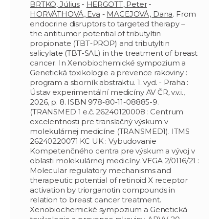
BRTKO, Július
-
HERGOTT, Peter
-
HORVÁTHOVÁ, Eva
-
MACEJOVÁ, Dana
. From
endocrine disruptors to targeted therapy –
the antitumor potential of tributyltin
propionate (TBT-PROP) and tributyltin
salicylate (TBT-SAL) in the treatment of breast
cancer. In Xenobiochemické sympozium a
Genetická toxikologie a prevence rakoviny :
program a sborník abstraktu. 1. vyd. - Praha :
Ústav experimentální medicíny AV ČR, v.v.i.,
2026, p. 8. ISBN 978-80-11-08885-9.
(TRANSMED 1 e.č. 26240120008 : Centrum
excelentnosti pre translačný výskum v
molekulárnej medicíne (TRANSMED1). ITMS
26240220071 KC UK : Vybudovanie
Kompetenčného centra pre výskum a vývoj v
oblasti molekulárnej medicíny. VEGA 2/0116/21 :
Molecular regulatory mechanisms and
therapeutic potential of retinoid X receptor
activation by triorganotin compounds in
relation to breast cancer treatment.
Xenobiochemické sympozium a Genetická