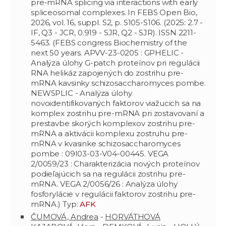
pre-mRNA splicing via interactions with early
spliceosomal complexes. In FEBS Open Bio,
2026, vol. 16, suppl. S2, p. S105-S106. (2025: 2.7 -
IF, Q3 - JCR, 0.919 - SJR, Q2 - SJR). ISSN 2211-
5463. (FEBS congress Biochemistry of the
next 50 years. APVV-23-0205 : GPHELIC -
Analýza úlohy G-patch proteínov pri regulácii
RNA helikáz zapojených do zostrihu pre-
mRNA kavsinky schizosaccharomyces pombe.
NEWSPLIC - Analýza úlohy
novoidentifikovaných faktorov viažucich sa na
komplex zostrihu pre-mRNA pri zostavovaní a
prestavbe skorých komplexov zostrihu pre-
mRNA a aktivácii komplexu zostruhu pre-
mRNA v kvasinke schizosaccharomyces
pombe : 09I03-03-V04-00445. VEGA
2/0059/23 : Charakterizácia nových proteínov
podieľajúcich sa na regulácii zostrihu pre-
mRNA. VEGA 2/0056/26 : Analýza úlohy
fosforylácie v regulácii faktorov zostrihu pre-
mRNA.) Typ:
AFK
ČUMOVÁ, Andrea
-
HORVÁTHOVÁ