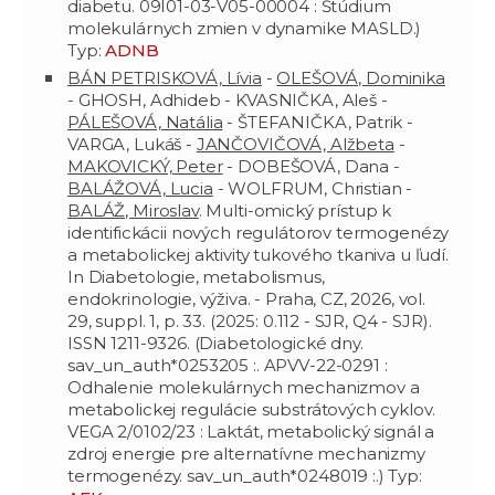
diabetu. 09I01-03-V05-00004 : Štúdium
molekulárnych zmien v dynamike MASLD.)
Typ:
ADNB
BÁN PETRISKOVÁ, Lívia
-
OLEŠOVÁ, Dominika
- GHOSH, Adhideb - KVASNIČKA, Aleš -
PÁLEŠOVÁ, Natália
- ŠTEFANIČKA, Patrik -
VARGA, Lukáš -
JANČOVIČOVÁ, Alžbeta
-
MAKOVICKÝ, Peter
- DOBEŠOVÁ, Dana -
BALÁŽOVÁ, Lucia
- WOLFRUM, Christian -
BALÁŽ, Miroslav
. Multi-omický prístup k
identifickácii nových regulátorov termogenézy
a metabolickej aktivity tukového tkaniva u ľudí.
In Diabetologie, metabolismus,
endokrinologie, výživa. - Praha, CZ, 2026, vol.
29, suppl. 1, p. 33. (2025: 0.112 - SJR, Q4 - SJR).
ISSN 1211-9326. (Diabetologické dny.
sav_un_auth*0253205 :. APVV-22-0291 :
Odhalenie molekulárnych mechanizmov a
metabolickej regulácie substrátových cyklov.
VEGA 2/0102/23 : Laktát, metabolický signál a
zdroj energie pre alternatívne mechanizmy
termogenézy. sav_un_auth*0248019 :.) Typ: