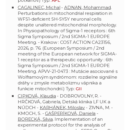
potkanov.) Typ:
AFL
CAGALINEC, Michal
-
ADNAN, Mohammad
.
Perturbations in mitochondrial respiration in
WFS1-deficient SH-SY5Y neuronal cells
despite unaltered mitochondrial morphology.
In Physiopathology of Sigma-1 receptors : 6th
Sigma Symposium / 2nd SIGMA-1 EUROPE
Meeting. - Krakow : COST ACTION CA23156,
2026, p. 76. (European Symposium / 2nd
meeting of the European network for SIGMA-
1 receptor as a therapeutic opportunity : 6th
Sigma Symposium / 2nd SIGMA-1 EUROPE
Meeting. APVV-21-0473 : Mutácie asociované s
Wolframovým syndrómom: rozdielne signálne
dráhy v zmysle metabolizmu vápnika a
funkcie mitochondrií.) Typ:
GII
CIPKOVÁ, Klaudia
- DOBROVOLNY, R. -
HRČKOVÁ, Gabriela, Detská klinika LF UK a
NÚDCH -
KARHÁNEK, Miloslav
- ZIVNA, M. -
KMOCH, S. -
GAŠPERÍKOVÁ, Daniela
-
BORECKÁ, Silvia
. Implementation of an
experimental protocol for the analysis of