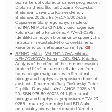
biomarkers of colorectal cancer progression :
Diploma thesis. Školiteľ: Zuzana Kozovská.
Bratislava : Univerzita Komenského v
Bratislave, 2026. s. 83 (VEGA 2/0024/26 :
Objasnenie úlohy regulačných molekúl
IncRNA NRAD1 a CRNDE v karcinogenéze
kolorektálneho karcinómu. APVV-21-0296 :
Identifikácia nových biomarkerov spojených s
relapsom metastatického kolorektálneho
karcinómu po metastasektómii.) Typ:
GII
BENKO, Mário
-
VALENTINOVÁ, Viktória
-
NEMČOVIČOVÁ, Ivana
-
LOPUŠNÁ, Katarína
.
Analysis of the effect of the immune evasion
protein UL144 on tumor cells derived from
hematologic malignancies. In Structural
biology and biophysics symposium : book of
abstracts. Recenzenti: Juraj Piešťanský, Peter
Filipčík. - Dunajská Lužná : AHO5, 2026, s. 19-
20. ISBN 978-80-69025-01-1. (Structural
biology and biophysics symposium. APVV-23-
0288 : Imunitný kontrolný bod BTLA ako
potenciálny biomarker v terapii difúzneho