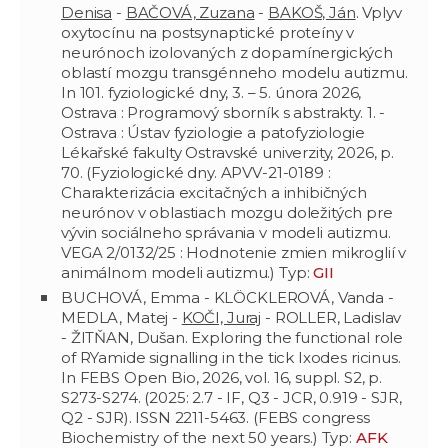
Denisa
-
BAČOVÁ, Zuzana
-
BAKOŠ, Ján
. Vplyv
oxytocínu na postsynaptické proteíny v
neurónoch izolovaných z dopamínergických
oblastí mozgu transgénneho modelu autizmu.
In 101. fyziologické dny, 3. – 5. února 2026,
Ostrava : Programový sborník s abstrakty. 1. -
Ostrava : Ústav fyziologie a patofyziologie
Lékařské fakulty Ostravské univerzity, 2026, p.
70. (Fyziologické dny. APVV-21-0189 :
Charakterizácia excitačných a inhibičných
neurónov v oblastiach mozgu doležitých pre
vývin sociálneho správania v modeli autizmu.
VEGA 2/0132/25 : Hodnotenie zmien mikroglií v
animálnom modeli autizmu.) Typ:
GII
BUCHOVÁ, Emma - KLÖCKLEROVÁ, Vanda -
MEDLA, Matej -
KOČI, Juraj
- ROLLER, Ladislav
- ŽITŇAN, Dušan. Exploring the functional role
of RYamide signalling in the tick Ixodes ricinus.
In FEBS Open Bio, 2026, vol. 16, suppl. S2, p.
S273-S274. (2025: 2.7 - IF, Q3 - JCR, 0.919 - SJR,
Q2 - SJR). ISSN 2211-5463. (FEBS congress
Biochemistry of the next 50 years.) Typ:
AFK