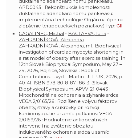
duktálneho adenokarcinómu pankreasu.
APD0045 : Rekonštrukcia komplexnosti
duktálneho adenokarcinómu pankreasu:
implementácia technológie Orgán na čipe na
zlepšenie terapeutických poznatkov.) Typ:
GII
CAGALINEC, Michal
-
BAGLAEVA, Iuliia
-
ZAHRADNÍKOVÁ, Alexandra
-
ZAHRADNÍKOVÁ, Alexandra, ml.
. Biophysical
investigation of cardiac myocyte shortening in
a rat model of obesity after exercise training. In
12th Slovak Biophysical Symposium, May 27 –
29, 2026, Bojnice, Slovakia : Book of
Contributions. 1. vyd. - Martin : JLF UK, 2026, p.
40-41. ISBN 978-80-8187-186-3. (Slovak
Biophysical Symposium. APVV-21-0443 :
Mitochondriálne ochorenia a zlyhanie srdca.
VEGA 2/0165/26 : Rozlíšenie vplyvu faktorov
obezity, stravy a cukrovky pri rozvoji
kardiomyopatie u samíc potkanov. VEGA
2/0159/26 : Hodnotenie antiobezitných
intervencií na zvrátenie obezitou
indukovaného ochorenia srdca u samíc