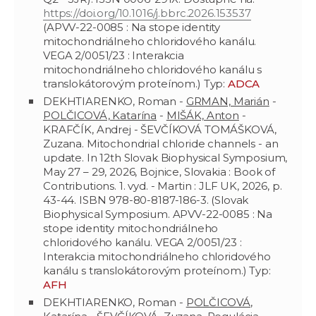
https://doi.org/10.1016/j.bbrc.2026.153537
(APVV-22-0085 : Na stope identity
mitochondriálneho chloridového kanálu.
VEGA 2/0051/23 : Interakcia
mitochondriálneho chloridového kanálu s
translokátorovým proteínom.) Typ:
ADCA
DEKHTIARENKO, Roman -
GRMAN, Marián
-
POLČICOVÁ, Katarína
-
MIŠÁK, Anton
-
KRAFČÍK, Andrej - ŠEVČÍKOVÁ TOMÁŠKOVÁ,
Zuzana. Mitochondrial chloride channels - an
update. In 12th Slovak Biophysical Symposium,
May 27 – 29, 2026, Bojnice, Slovakia : Book of
Contributions. 1. vyd. - Martin : JLF UK, 2026, p.
43-44. ISBN 978-80-8187-186-3. (Slovak
Biophysical Symposium. APVV-22-0085 : Na
stope identity mitochondriálneho
chloridového kanálu. VEGA 2/0051/23 :
Interakcia mitochondriálneho chloridového
kanálu s translokátorovým proteínom.) Typ:
AFH
DEKHTIARENKO, Roman -
POLČICOVÁ,