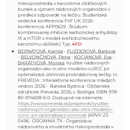
mikroprostredia v karcinóme obličkových
buniek a význam nádorových organoidov v
predikcii odpovede na liečbu. Študentská
vedecká konferencia PriF UK 2026 :
konferencia. APP0629 : Štúdium
kombinovanej inhibície karbonickej anhydrázy
IX a mTOR v modeli svetlobunkového
karcinómu obličiek.) Typ:
AFD
BERNÁTOVÁ, Kamila
-
PUZDEROVÁ, Barbora
-
BELVONČÍKOVÁ, Petra
-
KOCIANOVÁ, Eva
-
BARÁTHOVÁ, Monika
. Využitie nádorových
organoidov ako in vitro modelov ccRCC pri
optimalizácii účinnosti protinádorovej liečby. In
PREVEDA : Interaktívna konferencia mladých
vedcov 2026. - Banská Bystrica : Občianske
združenie Preveda, 2026, s. Biológia. ISBN 978-
80-974608-6-0. Dostupné na internete:
https://www.preveda.sk/prispevok/vyuzitie-
nadorovych-organoidov-ako-vitro-modelov-
ccrcc-pri-optimalizacii-ucinnosti
(APVV-23-
0496 : ORGIMMA-TX - Organizácia
nádorového a imunitného mikroprostredia v