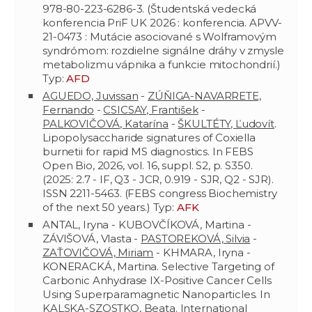
978-80-223-6286-3. (Študentská vedecká
konferencia PriF UK 2026 : konferencia. APVV-
21-0473 : Mutácie asociované s Wolframovým
syndrómom: rozdielne signálne dráhy v zmysle
metabolizmu vápnika a funkcie mitochondrií.)
Typ:
AFD
AGUEDO, Juvissan
-
ZÚŇIGA-NAVARRETE,
Fernando
-
CSICSAY, František
-
PALKOVIČOVÁ, Katarína
-
ŠKULTÉTY, Ľudovít
.
Lipopolysaccharide signatures of Coxiella
burnetii for rapid MS diagnostics. In FEBS
Open Bio, 2026, vol. 16, suppl. S2, p. S350.
(2025: 2.7 - IF, Q3 - JCR, 0.919 - SJR, Q2 - SJR).
ISSN 2211-5463. (FEBS congress Biochemistry
of the next 50 years.) Typ:
AFK
ANTAL, Iryna - KUBOVČÍKOVÁ, Martina -
ZÁVIŠOVÁ, Vlasta -
PASTOREKOVÁ, Silvia
-
ZAŤOVIČOVÁ, Miriam
- KHMARA, Iryna -
KONERACKÁ, Martina. Selective Targeting of
Carbonic Anhydrase IX-Positive Cancer Cells
Using Superparamagnetic Nanoparticles. In
KALSKA-SZOSTKO, Beata. International