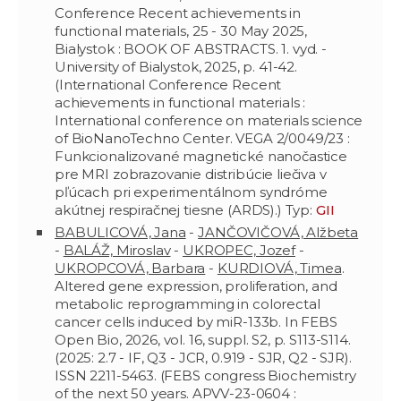
Conference Recent achievements in
functional materials, 25 - 30 May 2025,
Bialystok : BOOK OF ABSTRACTS. 1. vyd. -
University of Bialystok, 2025, p. 41-42.
(International Conference Recent
achievements in functional materials :
International conference on materials science
of BioNanoTechno Center. VEGA 2/0049/23 :
Funkcionalizované magnetické nanočastice
pre MRI zobrazovanie distribúcie liečiva v
pľúcach pri experimentálnom syndróme
akútnej respiračnej tiesne (ARDS).) Typ:
GII
BABULICOVÁ, Jana
-
JANČOVIČOVÁ, Alžbeta
-
BALÁŽ, Miroslav
-
UKROPEC, Jozef
-
UKROPCOVÁ, Barbara
-
KURDIOVÁ, Timea
.
Altered gene expression, proliferation, and
metabolic reprogramming in colorectal
cancer cells induced by miR-133b. In FEBS
Open Bio, 2026, vol. 16, suppl. S2, p. S113-S114.
(2025: 2.7 - IF, Q3 - JCR, 0.919 - SJR, Q2 - SJR).
ISSN 2211-5463. (FEBS congress Biochemistry
of the next 50 years. APVV-23-0604 :