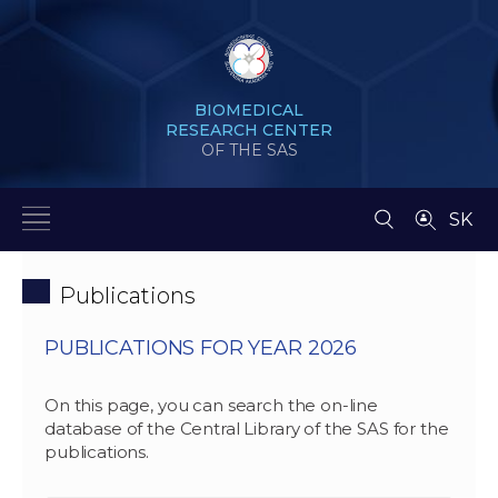
BIOMEDICAL
RESEARCH CENTER
OF THE SAS
SK
Publications
PUBLICATIONS FOR YEAR 2026
On this page, you can search the on-line
database of the Central Library of the SAS for the
publications.