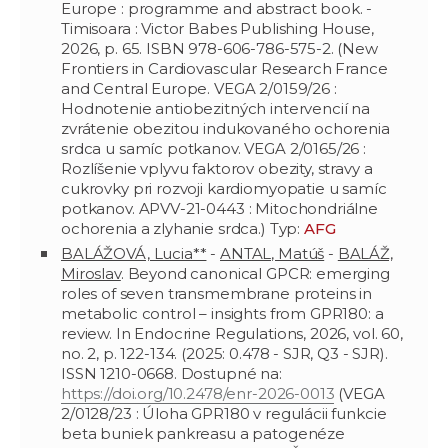
Europe : programme and abstract book. -
Timisoara : Victor Babes Publishing House,
2026, p. 65. ISBN 978-606-786-575-2. (New
Frontiers in Cardiovascular Research France
and Central Europe. VEGA 2/0159/26 :
Hodnotenie antiobezitných intervencií na
zvrátenie obezitou indukovaného ochorenia
srdca u samíc potkanov. VEGA 2/0165/26 :
Rozlíšenie vplyvu faktorov obezity, stravy a
cukrovky pri rozvoji kardiomyopatie u samíc
potkanov. APVV-21-0443 : Mitochondriálne
ochorenia a zlyhanie srdca.) Typ:
AFG
BALÁŽOVÁ, Lucia**
-
ANTAL, Matúš
-
BALÁŽ,
Miroslav
. Beyond canonical GPCR: emerging
roles of seven transmembrane proteins in
metabolic control – insights from GPR180: a
review. In Endocrine Regulations, 2026, vol. 60,
no. 2, p. 122-134. (2025: 0.478 - SJR, Q3 - SJR).
ISSN 1210-0668. Dostupné na:
https://doi.org/10.2478/enr-2026-0013
(VEGA
2/0128/23 : Úloha GPR180 v regulácii funkcie
beta buniek pankreasu a patogenéze