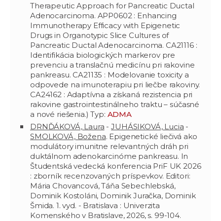
Therapeutic Approach for Pancreatic Ductal
Adenocarcinoma. APP0602 : Enhancing
Immunotherapy Efficacy with Epigenetic
Drugs in Organotypic Slice Cultures of
Pancreatic Ductal Adenocarcinoma. CA21116 :
Identifikácia biologických markerov pre
prevenciu a translačnú medicínu pri rakovine
pankreasu. CA21135 : Modelovanie toxicity a
odpovede na imunoterapiu pri liečbe rakoviny.
CA24162 : Adaptívna a získaná rezistencia pri
rakovine gastrointestinálneho traktu – súčasné
a nové riešenia.) Typ:
ADMA
DRNĎÁKOVÁ, Laura
-
JUHÁSIKOVÁ, Lucia
-
SMOLKOVÁ, Božena
. Epigenetické liečivá ako
modulátory imunitne relevantných dráh pri
duktálnom adenokarcinóme pankreasu. In
Študentská vedecká konferencia PriF UK 2026
: zborník recenzovaných príspevkov. Editori:
Mária Chovancová, Táňa Sebechlebská,
Dominik Kostoláni, Dominik Juračka, Dominik
Šmida. 1. vyd. - Bratislava : Univerzita
Komenského v Bratislave, 2026, s. 99-104.