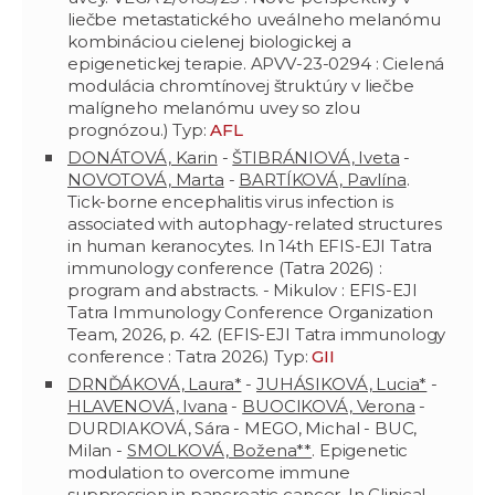
liečbe metastatického uveálneho melanómu
kombináciou cielenej biologickej a
epigenetickej terapie. APVV-23-0294 : Cielená
modulácia chromtínovej štruktúry v liečbe
malígneho melanómu uvey so zlou
prognózou.) Typ:
AFL
DONÁTOVÁ, Karin
-
ŠTIBRÁNIOVÁ, Iveta
-
NOVOTOVÁ, Marta
-
BARTÍKOVÁ, Pavlína
.
Tick-borne encephalitis virus infection is
associated with autophagy-related structures
in human keranocytes. In 14th EFIS-EJI Tatra
immunology conference (Tatra 2026) :
program and abstracts. - Mikulov : EFIS-EJI
Tatra Immunology Conference Organization
Team, 2026, p. 42. (EFIS-EJI Tatra immunology
conference : Tatra 2026.) Typ:
GII
DRNĎÁKOVÁ, Laura*
-
JUHÁSIKOVÁ, Lucia*
-
HLAVENOVÁ, Ivana
-
BUOCIKOVÁ, Verona
-
DURDIAKOVÁ, Sára - MEGO, Michal - BUC,
Milan -
SMOLKOVÁ, Božena**
. Epigenetic
modulation to overcome immune
suppression in pancreatic cancer. In Clinical