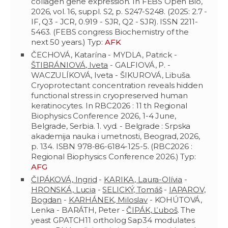
collagen gene expression. In FEBS Open Bio,
2026, vol. 16, suppl. S2, p. S247-S248. (2025: 2.7 -
IF, Q3 - JCR, 0.919 - SJR, Q2 - SJR). ISSN 2211-
5463. (FEBS congress Biochemistry of the
next 50 years.) Typ:
AFK
ČECHOVÁ, Katarína - MYDLA, Patrick -
ŠTIBRÁNIOVÁ, Iveta
- GALFIOVÁ, P. -
WACZULÍKOVÁ, Iveta - ŠIKUROVÁ, Libuša.
Cryoprotectant concentration reveals hidden
functional stress in cryopreserved human
keratinocytes. In RBC2026 : 11 th Regional
Biophysics Conference 2026, 1-4 June,
Belgrade, Serbia. 1. vyd. - Belgrade : Srpska
akademija nauka i umetnosti, Beograd, 2026,
p. 134. ISBN 978-86-6184-125-5. (RBC2026 :
Regional Biophysics Conference 2026.) Typ:
AFG
ČIPÁKOVÁ, Ingrid
-
KARIKA, Laura-Olívia
-
HRONSKÁ, Lucia
-
SELICKÝ, Tomáš
-
IAPAROV,
Bogdan
-
KARHÁNEK, Miloslav
- KOHÚTOVÁ,
Lenka - BARÁTH, Peter -
ČIPÁK, Ľuboš
. The
yeast GPATCH11 ortholog Sap34 modulates