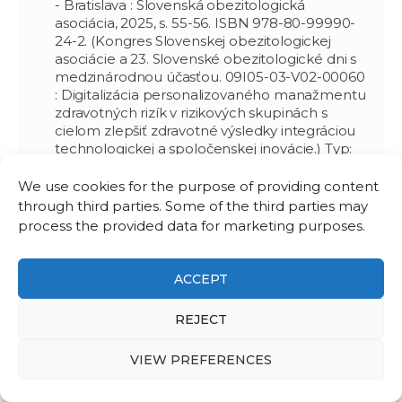
- Bratislava : Slovenská obezitologická
asociácia, 2025, s. 55-56. ISBN 978-80-99990-
24-2. (Kongres Slovenskej obezitologickej
asociácie a 23. Slovenské obezitologické dni s
medzinárodnou účasťou. 09I05-03-V02-00060
: Digitalizácia personalizovaného manažmentu
zdravotných rizík v rizikových skupinách s
cielom zlepšiť zdravotné výsledky integráciou
technologickej a spoločenskej inovácie.) Typ:
AFH
We use cookies for the purpose of providing content
ĎURIŠOVÁ, Ivana - ŠOFRANKOVÁ, Lucia -
through third parties. Some of the third parties may
KVASNIČKA, Aleš -
BALÁŽ, Miroslav
-
FÁBRYOVÁ, Ivana - FRIEDECKÝ, David -
process the provided data for marketing purposes.
BALÁŽOVÁ, Mária**. Long-Term Static
Cultivation Alters Lipid Metabolism and
Bioenergetic Capacity in A549 Cells. In
ACCEPT
International Journal of Molecular Sciences,
2026, vol. 27, no. 8, art. no. 3417. (2025: 5.6 - IF,
REJECT
Q1 - JCR, 1.316 - SJR, Q1 - SJR). ISSN 1422-0067.
Dostupné na:
VIEW PREFERENCES
https://doi.org/10.3390/ijms27083417
(VV-MVP-
24-0335 : Modulácia metabolickej aktivity