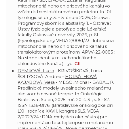
Katarína
- ŠEVČÍKOVÁ, Zuzana. Regulácia
mitochondriálneho chloridového kanálu vo
vzťahu k translokátorovému proteínu. In 101.
fyziologické dny, 3. – 5. února 2026, Ostrava :
Programový sborník s abstrakty. 1. - Ostrava :
Ústav fyziologie a patofyziologie Lékařské
fakulty Ostravské univerzity, 2026, p. 61.
(Fyziologické dny. VEGA 2/0051/23 : Interakcia
mitochondriálneho chloridového kanálu s
translokátorovým proteínom. APVV-22-0085 :
Na stope identity mitochondriálneho
chloridového kanálu.) Typ:
GII
DEMKOVÁ, Lucia
- KRIVOŠÍKOVÁ, Lucia -
ŠOLTÝSOVÁ, Andrea -
HORVÁTHOVÁ
KAJABOVÁ, Viera
- MEGO, Michal - BABÁL, P.
Predlinické modely uveálnecho melanómu
ako kombinované terapie. In Onkológia. -
Bratislava : Solen, 2025, roč. 20, č. S1, s. 61-62.
ISSN 1336-8176. (Bratislavské onkologické dni
LXII. ročník a XXVII. kongres SLS. VEGA
2/0027/24 : DNA metylácia ako nástroj pre
implementáciu tekutej biopsie u melanómu
uvey. VEGA 2/0165/25 : Nové perspektívy v