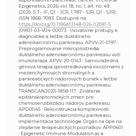
Epigenetics, 2026, vol. 18, no. 1, art. no. 49.
(2025: 5.7 - IF, Q1 - JCR, 1.787 - SJR, Q1 - SJR).
ISSN 1868-7083. Dostupné na:
https://doi.org/10.1186/s13148-026-02081-5
(09I01-03-V04-00073 : Inovatívne prístupy k
diagnostike a liečbe duktálneho
adenokarcinómu pankreasu. APVV-21-0197 :
Preprogramovanie mikroprostredia
duktálneho adenokarcinómu pankreasu voči
imunoterapii. APVV-20-0143 : Samovražedná
génová terapia sprostredkovaná exozómami z
mezenchýmových stromálnych a
pankreatických nádorových buniek v liečbe
duktálneho adenokarcinómu pankreasu.
TRANSCAN2023-1858-117 : Zvrátenie
epitranskriptomických zmien pre
chemosenzibilizáciu nádorov pankreasu.
APD0045 : Rekonštrukcia komplexnosti
duktálneho adenokarcinómu pankreasu:
implementácia technológie Orgán na čipe na
zlepšenie terapeutických poznatkov. APP0601
: Epigenetic Immune Modulation as a