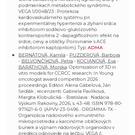
podmienkach metabolického syndrómu.
VEGA 1/0048/23 : Protekcia
kardiovaskulárneho systému pri
experimentálnej hypertenzii a zlyhaní srdca
inhibítorom sodíkovo-glukózového
kontransportéra 2 -dapagliflozínom: efekt na
srdce, cievy a obličky. Porovnanie s ACE
inhibítorom kaptoprilom.) Typ:
ADMA
BERNÁTOVÁ, Kamila
-
PUZDEROVÁ, Barbora
-
BELVONČÍKOVÁ, Petra
-
KOCIANOVÁ, Eva
-
BARÁTHOVÁ, Monika
. Optimization of 3D in
vitro models for CCRCC research. In Young
oncologist award competition 2026 :
proceedings. Editori: Alena Gábelová, Ján
Sedlák ; recenzenti: Gabriela Pavlíková,
Margita Klobušická. - Bratislava : Nadácia
Výskum Rakoviny, 2026, s. 43-48. ISBN 978-80-
971621-6-0. (APVV-23-0496 : ORGIMMA-TX -
Organizácia nádorového a imunitného
mikroprostredia v karcinóme obličkových
buniek a význam nádorových organoidov v
predikcii odpovede na liečbu. VEGA č.