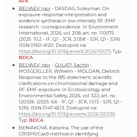
AFK
BELYAEV, Igor
- DASDAG, Suleyman. On
exposure-response interpretation and
evidence synthesis in low-intensity RF-EMF
research : correspondence. In Environment
International, 2026, vol. 208, art. no. 110075.
(2025: 10.2 - IF, Q1 - JCR, 3.058 - SJR, Q1 - SJR).
ISSN 0160-4120. Dostupné na:
https://doi.org/10.1016/j.envint.2026.110075
Typ:
BDCA
BELYAEV, Igor
-
GULATI, Sachin
-
MOSGOELLER, Wilhelm - MOLDAN, Dietrich.
Response to the BfS statement: scientific
clarifications on chromosomal damage and
RF-EMF exposure. In Ecotoxicology and
Environmental Safety, 2026, vol. 322, art. no.:
120336. (2025: 6.6 - IF, Q1 - JCR, 1.513 - SJR, Q1 -
SJR). ISSN 0147-6513. Dostupné na:
https://doi.org/10.1016/j.ecoenv.2026.120336
Typ:
BDCA
BENIAKOVÁ, Katarína. The use of the
CRISPR/Cas9 method in identifying