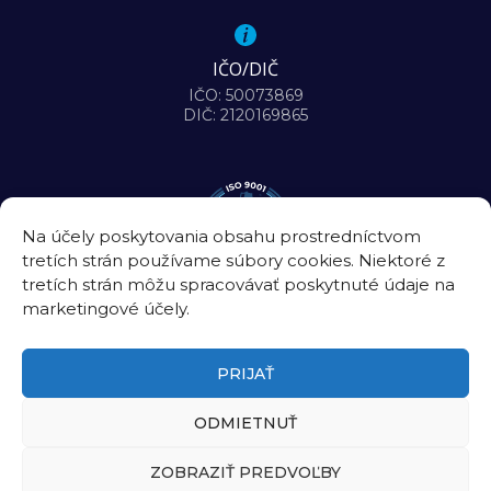
IČO/DIČ
IČO: 50073869
DIČ: 2120169865
Na účely poskytovania obsahu prostredníctvom
tretích strán používame súbory cookies. Niektoré z
tretích strán môžu spracovávať poskytnuté údaje na
marketingové účely.
PRIJAŤ
ODMIETNUŤ
©2026
Biomedicínske centrum Slovenskej akadémie vied, v. v. i.
ZOBRAZIŤ PREDVOĽBY
Úradná tabuľa
|
Intranet
|
Kontakt