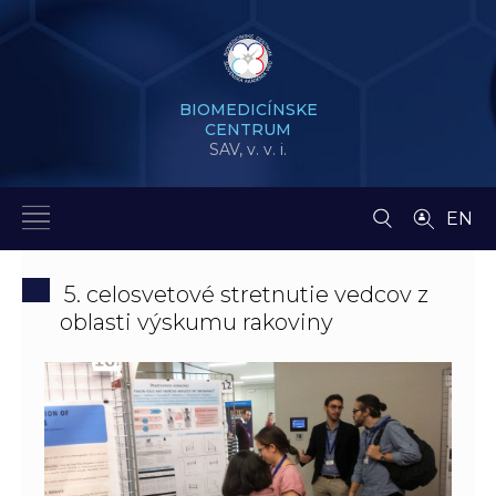
BIOMEDICÍNSKE
CENTRUM
SAV,
v. v. i.
EN
5. celosvetové stretnutie vedcov z
oblasti výskumu rakoviny