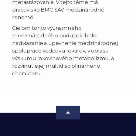
metastázovanie. V tejto téme má
pracovisko BMC SAV medzinárodné
renomé.
Cieľom tohto významného
medzinárodného podujatia bolo
nadviazanie a upevnenie medzinárodnej
spolupráce vedcov a lekárov, v oblasti
výskumu rakovinového metabolizmu, a
rozvinutie jej multidisciplinárneho
charakteru.