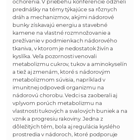
ochorenia. V priebehu konferencie odzneli
prednášky na témy týkajúce sa rôznych
dráh a mechanizmov, akými nádorové
bunky získavajú energiu a stavebné
kamene na vlastné rozmnožovanie a
prežívanie v podmienkach nádorového
tkaniva, v ktorom je nedostatok živín a
kyslíka. Veľa pozornosti venovali
metabolizmu cukrov, tukov a aminokyselín
a tiež aj zmenám, ktoré s nádorovým
metabolizmom súvisia, napríklad v
imunitnej odpovedi organizmu na
nádorovú chorobu. Vedci sa zaoberali aj
vplyvom porúch metabolizmu na
vlastnosti tukových a svalových buniek a na
vznik a progresiu rakoviny. Jedna z
dôležitých tém, bola aj regulácia kyslého
prostredia v nádoroch, ktoré podporuje