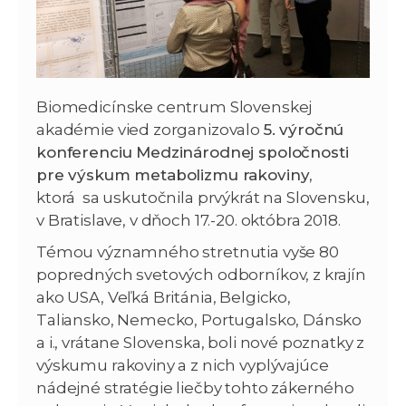
Biomedicínske centrum Slovenskej
akadémie vied zorganizovalo
5. výročnú
konferenciu Medzinárodnej spoločnosti
pre výskum metabolizmu rakoviny
,
ktorá sa uskutočnila prvýkrát na Slovensku,
v Bratislave, v dňoch 17.-20. októbra 2018.
Témou významného stretnutia vyše 80
popredných svetových odborníkov, z krajín
ako USA, Veľká Británia, Belgicko,
Taliansko, Nemecko, Portugalsko, Dánsko
a i., vrátane Slovenska, boli nové poznatky z
výskumu rakoviny a z nich vyplývajúce
nádejné stratégie liečby tohto zákerného