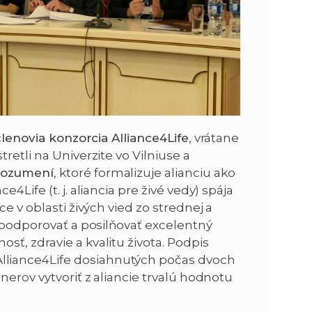
členovia konzorcia Alliance4Life
, vrátane
retli na Univerzite vo Vilniuse a
rozumení
, ktoré formalizuje alianciu ako
4Life (t. j. aliancia pre živé vedy) spája
e v oblasti živých vied zo strednej a
 podporovať a posilňovať excelentný
ť, zdravie a kvalitu života. Podpis
liance4Life dosiahnutých počas dvoch
nerov vytvoriť z aliancie trvalú hodnotu