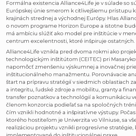
Formálna existencia Alliance4Life je v súlade so
Európskej únie smerom k citlivejšiemu prístupu 
krajinách strednej a východnej Európy. Hlas Allian
o novom programe Horizon Europe a istotne bude 
má ambíciu slúžiť ako model pre inštitúcie v me
centrum excelentnosti, ktoré inšpiruje ostatných.
Alliance4Life vznikla pred dvoma rokmi ako proj
technologickým inštitútom (CEITEC) pri Masarykov
napomôcť zmenšeniu výskumnej a inovačnej prie
inštitucionálneho manažmentu. Porovnávacie anal
štart na prípravu stratégií v siedmich oblastiach 
a integritu, ľudské zdroje a mobilitu, granty a fi
transfer poznatkov a technológií a komunikáciu v
členom konzorcia podieľať sa na spoločných trénin
čím vznikli hodnotné a inšpiratívne výstupy. Poča
ktorého hostiteľom je Univerzita vo Vilniuse, sa vš
realizáciou projektu vznikli progresívne stratégi
implementované do inštitucionálnej praxe.