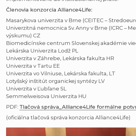
Členovia konzorcia Alliance4Life:
Masarykova univerzita v Brne (CEITEC – Stredoeur
Univerzitná nemocnica Sv. Anny v Brne (ICRC – 
výskumu) CZ
Biomedicínske centrum Slovenskej akadémie vie
Lekárska Univerzita Lodž PL
Univerzita v Záhrebe, Lekárska fakulta HR
Univerzita v Tartu EE
Univerzita vo Vilniuse, Lekárska fakulta, LT
Lotyšský inštitút organickej syntézy LV
Univerzita v Ľubľane SL
Semmelweisova Univerzita HU
PDF:
Tlačová správa_Alliance4Life formálne potvr
(oficiálna tlačová správa konzorcia Alliance4Life)