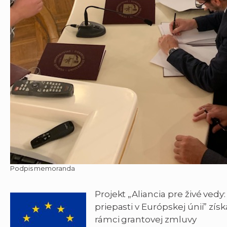
Podpis memoranda
Projekt „Aliancia pre živé ve
priepasti v Európskej únii” z
rámci grantovej zmluvy