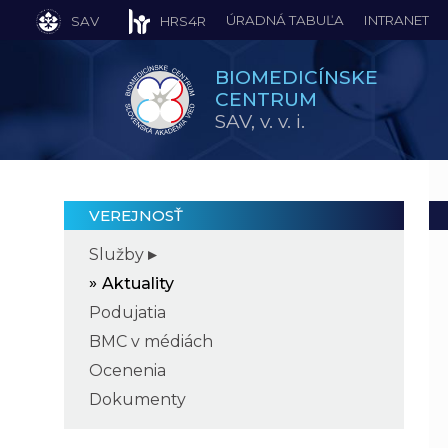
ÚRADNÁ TABUĽA
INTRANET
SAV
HRS4R
BIOMEDICÍNSKE
CENTRUM
SAV,
v. v. i.
VEREJNOSŤ
Služby
Aktuality
Podujatia
BMC v médiách
Ocenenia
Dokumenty