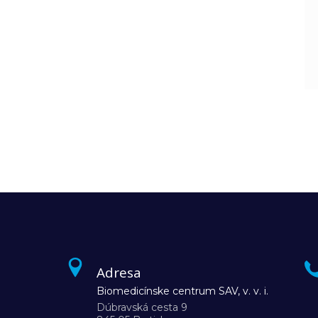
Adresa
Biomedicínske centrum SAV, v. v. i.
Dúbravská cesta 9