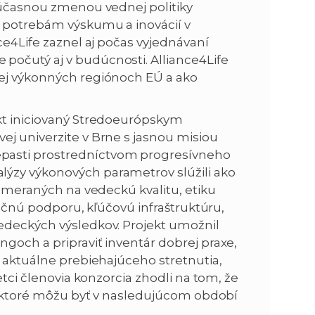
 súčasnou zmenou vednej politiky
k potrebám výskumu a inovácií v
ce4Life zaznel aj počas vyjednávaní
počutý aj v budúcnosti. Alliance4Life
nej výkonných regiónoch EÚ a ako
ekt iniciovaný Stredoeurópskym
ej univerzite v Brne s jasnou misiou
pasti prostredníctvom progresívneho
ýzy výkonových parametrov slúžili ako
zameraných na vedeckú kvalitu, etiku
nančnú podporu, kľúčovú infraštruktúru,
edeckých výsledkov. Projekt umožnil
goch a pripraviť inventár dobrej praxe,
s aktuálne prebiehajúceho stretnutia,
etci členovia konzorcia zhodli na tom, že
e, ktoré môžu byť v nasledujúcom období