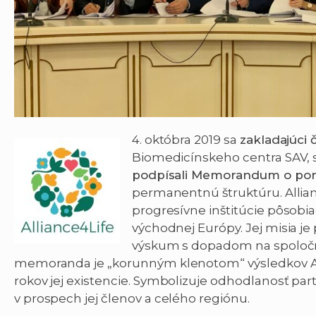
4. októbra 2019 sa
zakladajúci 
Biomedicínskeho centra SAV, st
podpísali Memorandum o po
permanentnú štruktúru. Alliance
progresívne inštitúcie pôsobiac
východnej Európy. Jej misia je
výskum s dopadom na spoločnos
memoranda je „korunným klenotom“ výsledkov Al
rokov jej existencie. Symbolizuje odhodlanosť part
v prospech jej členov a celého regiónu.