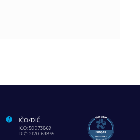
IČO/DIČ
IČO: 50073869
DIČ: 2120169865