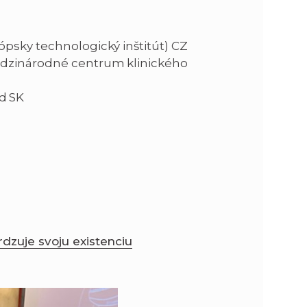
ópsky technologický inštitút) CZ
Medzinárodné centrum klinického
d SK
dzuje svoju existenciu