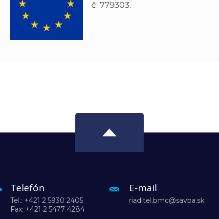
č. 779303.
Telefón
E-mail
Tel.: +421 2 5930 2405
riaditel.bmc@savba.sk
Fax: +421 2 5477 4284