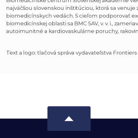
Biomedicínske centrum Slovenskej akadémie vied, v. 
najväčšou slovenskou inštitúciou, ktorá sa venu
biomedicínskych vedách. S cieľom podporovať ex
biomedicínskej oblasti sa BMC SAV, v. v. i., zamer
autoimunitné a kardiovaskulárne poruchy, rakovin
Text a logo: tlačová správa vydavateľstva Frontiers