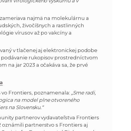
ovaní virologického výskumu a v
a zameriava najmä na molekulárnu a
udských, živočíšnych a rastlinných
lógie vírusov až po vakcíny a
vaný v tlačenej aj elektronickej podobe
 podávanie rukopisov prostredníctvom
m na jar 2023 a očakáva sa, že prvé
ca
 vo Frontiers, poznamenala:
„Sme radi,
ogica na model plne otvoreného
iers na Slovensku.“
unity partnerov vydavateľstva Frontiers
oznámili partnerstvo s Frontiers aj