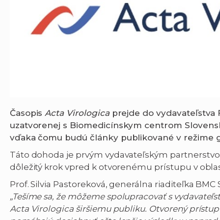
Časopis
Acta Virologica
prejde do vydavateľstva 
uzatvorenej s Biomedicínskym centrom Slovenskej
vďaka čomu budú články publikované v režime g
Táto dohoda je prvým vydavateľským partnerstvo
dôležitý krok vpred k otvorenému prístupu v oblast
Prof. Silvia Pastoreková, generálna riaditeľka BMC 
„Tešíme sa, že môžeme spolupracovať s vydavateľst
Acta Virologica širšiemu publiku. Otvorený prístup