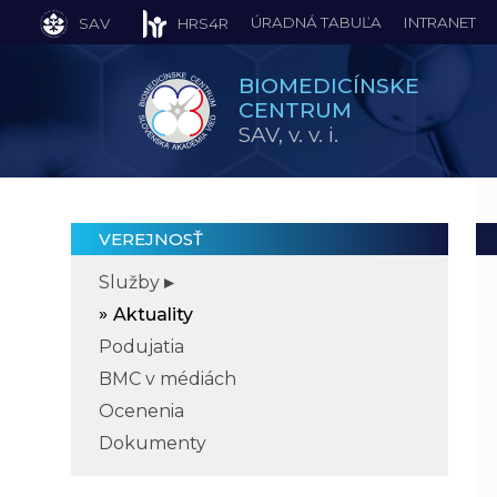
ÚRADNÁ TABUĽA
INTRANET
SAV
HRS4R
BIOMEDICÍNSKE
CENTRUM
SAV,
v. v. i.
VEREJNOSŤ
Služby
Aktuality
Podujatia
BMC v médiách
Ocenenia
Dokumenty