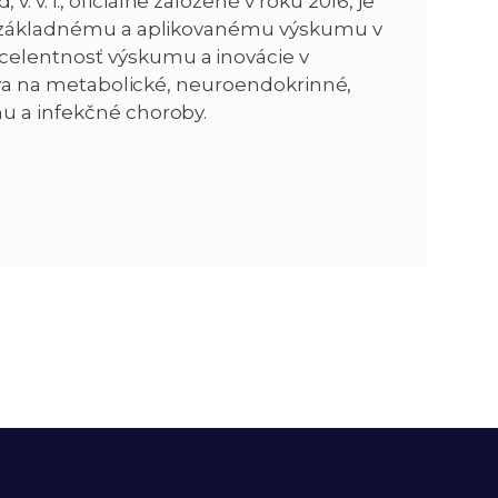
v. i., oficiálne založené v roku 2016, je
je základnému a aplikovanému výskumu v
celentnosť výskumu a inovácie v
iava na metabolické, neuroendokrinné,
u a infekčné choroby.