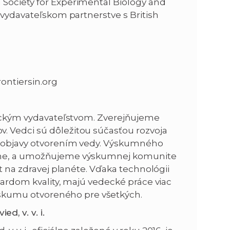
 Society for Experimental Biology and
o vydavateľskom partnerstve s British
rontiersin.org
edeckým vydavateľstvom. Zverejňujeme
. Vedci sú dôležitou súčasťou rozvoja
é objavy otvorením vedy. Výskumného
bíme, a umožňujeme výskumnej komunite
ot na zdravej planéte. Vďaka technológii
ndardom kvality, majú vedecké práce viac
 výskumu otvoreného pre všetkých.
, v. v. i.