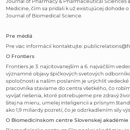
Journal of Pharmacy & Pharmaceutical Sciences a
Medicine, čím sa pridali k už existujúcej dohode 
Journal of Biomedical Science.
Pre médiá
Pre viac informácií kontaktujte: publicrelations@f
O Frontiers
Frontiers je 3. najcitovanejším a 6. najväčším v
významné objavy špičkových svetových odborníkov
spoločnosti a naším poslaním je urýchliť vedeck
pracovníka staviame do centra všetkého, čo ro
vyvíjať riešenia, ktoré potrebujeme pre zdravý živ
šitej na mieru, umelej inteligencii a prísnym šta
ako 1,9 miliardy pozretí, čo je odzrkadlením sily
O Biomedicínskom centre Slovenskej akadémie vied