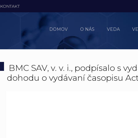
KONTAKT
DOMOV
O NÁS
VEDA
V
BMC SAV, v. v. i., podpísalo s v
dohodu o vydávaní časopisu Act