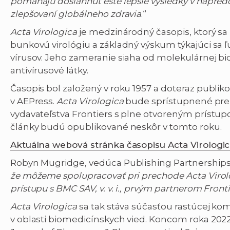
pomáhajú dosiahnuť ešte lepšie výsledky v napred
zlepšovaní globálneho zdravia
.“
Acta Virologica
je medzinárodný časopis, ktorý s
bunkovú virológiu a základný výskum týkajúci sa ľ
vírusov. Jeho zameranie siaha od molekulárnej bio
antivírusové látky.
Časopis bol založený v roku 1957 a doteraz publiko
v AEPress.
Acta Virologica
bude sprístupnené pre
vydavateľstva Frontiers s plne otvoreným prístupo
články budú opublikované neskôr v tomto roku.
Aktuálna webová stránka časopisu Acta Virologi
Robyn Mugridge, vedúca Publishing Partnerships
že môžeme spolupracovať pri prechode Acta Virol
prístupu s BMC SAV, v. v. i., prvým partnerom Front
Acta Virologica
sa tak stáva súčasťou rastúcej kom
v oblasti biomedicínskych vied. Koncom roka 2022 