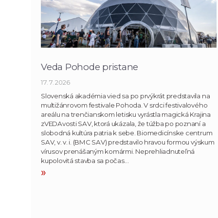
Veda Pohode pristane
17. 7. 2026
Slovenská akadémia vied sa po prvýkrát predstavila na
multižánrovom festivale Pohoda. V srdci festivalového
areálu na trenčianskom letisku vyrástla magická Krajina
zVEDAvosti SAV, ktorá ukázala, že túžba po poznaní a
slobodná kultúra patria k sebe. Biomedicínske centrum
SAV, v. v. i. (BMC SAV) predstavilo hravou formou výskum
vírusov prenášaným komármi. Neprehliadnuteľná
kupolovitá stavba sa počas…
»