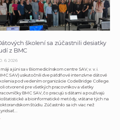
átových školení sa zúčastnili desiatky
ľudí z BMC
0. 6. 2026
 máji a júni sa v Biomedicínskom centre SAV, v. v. i.
BMC SAV) uskutočnili dve päťdňové intenzívne dátové
kolenia pod vedením organizácie CodeBridge College.
oli otvorené pre všetkých pracovníkov a všetky
racovníčky BMC SAV, čo pracujú s dátami a používajú
ioštatistické a bioinformatické metódy, vrátane tých na
oktorandskom štúdiu. Zúčastnilo sa ich viac než
tyridsať….
»