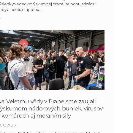
ýsledky vedeckovýskumnej práce, za popularizáciu
edy a udeľuje aj cenu…
»
a Veletrhu vědy v Prahe sme zaujali
výskumom nádorových buniek, vírusov
v komároch aj meraním sily
0. 6. 2026