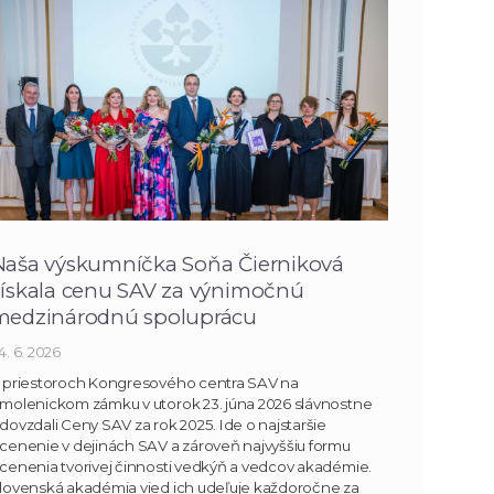
Naša výskumníčka Soňa Čierniková
získala cenu SAV za výnimočnú
medzinárodnú spoluprácu
4. 6. 2026
 priestoroch Kongresového centra SAV na
molenickom zámku v utorok 23. júna 2026 slávnostne
dovzdali Ceny SAV za rok 2025. Ide o najstaršie
cenenie v dejinách SAV a zároveň najvyššiu formu
cenenia tvorivej činnosti vedkýň a vedcov akadémie.
lovenská akadémia vied ich udeľuje každoročne za