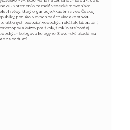
ýstavisko PVA Expo Praha na Letňanoch sa od 4. do 6.
úna 2026 premenilo na malé vedecké mravenisko.
eletrh vědy, ktorý organizuje Akadémia vied Českej
epubliky, ponúkol v dvoch halách viac ako stovku
nteraktívnych expozícií, vedeckých ukážok, laboratórií,
orkshopov a kvízov pre školy, širokú verejnosť aj
edeckých kolegov a kolegyne. Slovenskú akadémiu
ied na podujatí…
»