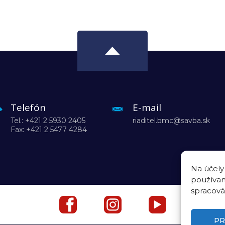
Telefón
E-mail
Tel.: +421 2 5930 2405
riaditel.bmc@savba.sk
Fax: +421 2 5477 4284
Na účely
používam
spracová
PR