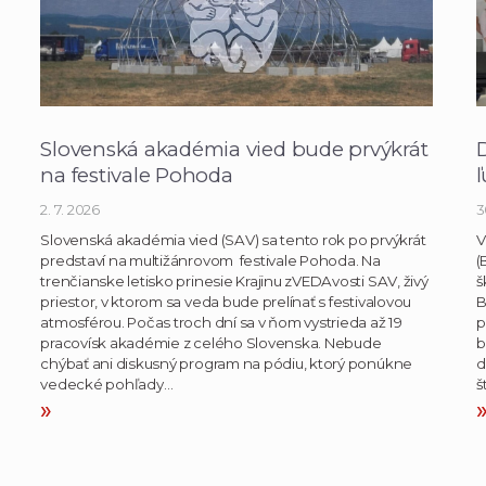
Slovenská akadémia vied bude prvýkrát
D
na festivale Pohoda
2. 7. 2026
3
Slovenská akadémia vied (SAV) sa tento rok po prvýkrát
V
predstaví na multižánrovom festivale Pohoda. Na
(
trenčianske letisko prinesie Krajinu zVEDAvosti SAV, živý
š
priestor, v ktorom sa veda bude prelínať s festivalovou
B
atmosférou. Počas troch dní sa v ňom vystrieda až 19
p
pracovísk akadémie z celého Slovenska. Nebude
b
chýbať ani diskusný program na pódiu, ktorý ponúkne
d
vedecké pohľady…
š
»