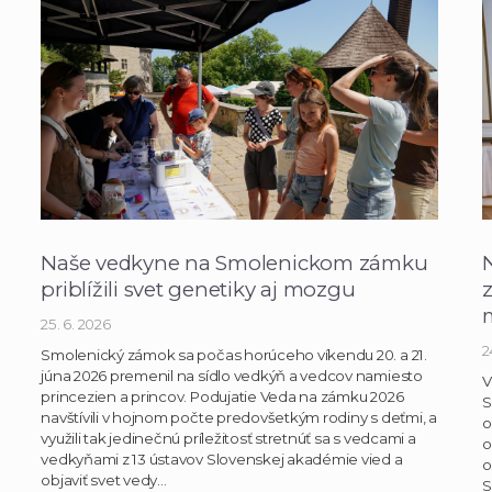
Naše vedkyne na Smolenickom zámku
priblížili svet genetiky aj mozgu
25. 6. 2026
2
Smolenický zámok sa počas horúceho víkendu 20. a 21.
júna 2026 premenil na sídlo vedkýň a vedcov namiesto
V
princezien a princov. Podujatie Veda na zámku 2026
S
navštívili v hojnom počte predovšetkým rodiny s deťmi, a
o
využili tak jedinečnú príležitosť stretnúť sa s vedcami a
o
vedkyňami z 13 ústavov Slovenskej akadémie vied a
o
objaviť svet vedy…
S