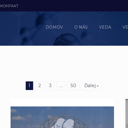
KONTAKT
DOMOV
O NÁS
VEDA
V
1
2
3
…
50
Ďalej »