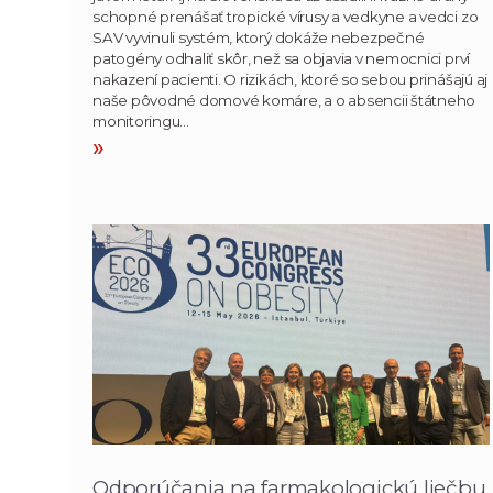
schopné prenášať tropické vírusy a vedkyne a vedci zo
SAV vyvinuli systém, ktorý dokáže nebezpečné
patogény odhaliť skôr, než sa objavia v nemocnici prví
nakazení pacienti. O rizikách, ktoré so sebou prinášajú aj
naše pôvodné domové komáre, a o absencii štátneho
monitoringu…
»
Odporúčania na farmakologickú liečbu