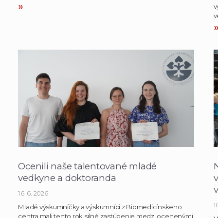
»
v
v
Ocenili naše talentované mladé
N
vedkyne a doktoranda
16. 6. 2026
1
Mladé výskumníčky a výskumníci z Biomedicínskeho
centra mali tento rok silné zastúpenie medzi ocenenými