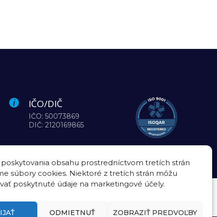
IČO/DIČ
IČO: 50073869
DIČ: 2120169865
 poskytovania obsahu prostredníctvom tretích strán
e súbory cookies. Niektoré z tretích strán môžu
vať poskytnuté údaje na marketingové účely.
IJAŤ
ODMIETNUŤ
ZOBRAZIŤ PREDVOĽBY