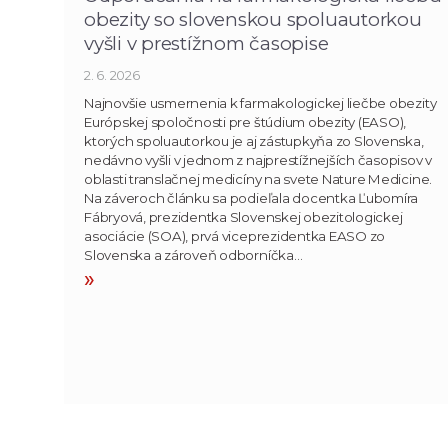
obezity so slovenskou spoluautorkou
vyšli v prestížnom časopise
2. 6. 2026
Najnovšie usmernenia k farmakologickej liečbe obezity
Európskej spoločnosti pre štúdium obezity (EASO),
ktorých spoluautorkou je aj zástupkyňa zo Slovenska,
nedávno vyšli v jednom z najprestížnejších časopisov v
oblasti translačnej medicíny na svete Nature Medicine.
Na záveroch článku sa podieľala docentka Ľubomíra
Fábryová, prezidentka Slovenskej obezitologickej
asociácie (SOA), prvá viceprezidentka EASO zo
Slovenska a zároveň odborníčka…
»