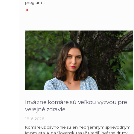
program,…
»
Invázne komáre sú veľkou výzvou pre
verejné zdravie
18. 6. 2026
Komáre už dávno nie sú len nepríjemným sprievodným
javom leta. Aj na Slovensku sa už usadili invázne druhy