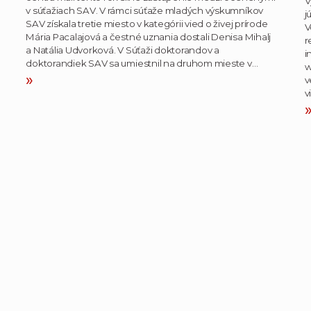
V
v súťažiach SAV. V rámci súťaže mladých výskumníkov
j
SAV získala tretie miesto v kategórii vied o živej prírode
V
Mária Pacalajová a čestné uznania dostali Denisa Mihalj
r
a Natália Udvorková. V Súťaži doktorandov a
i
doktorandiek SAV sa umiestnil na druhom mieste v…
w
»
v
v