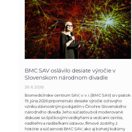
BMC SAV oslávilo desiate výročie v
Slovenskom národnom divadle
26. 6. 2026
Biomedicínske centrum SAV, v. v. i. (BMC SAV) si v piatok
19. júna 2026 pripomenulo desiate výročie od svojho
vzniku slávnostným podujatím v Činohre Slovenského
národného divadla. Jeho súčasťou boli moderované
diskusie so špičkovými vedkyňami a vedcami centra,
riaditeľmi a riaditeľkami ústavov, filmové zostrihy z
histórie a súčasnosti BMC SAV, ako aj bohatý kultúrny