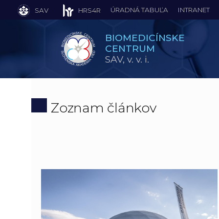
ÚRADNÁ TABUĽA
INTRANET
SAV
HRS4R
BIOMEDICÍNSKE
CENTRUM
SAV,
v. v. i.
Zoznam článkov