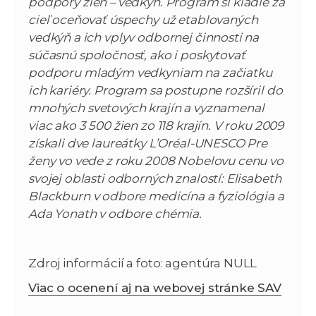
podpory žien – vedkýň. Program si kladie za
cieľ oceňovať úspechy už etablovaných
vedkýň a ich vplyv odbornej činnosti na
súčasnú spoločnosť, ako i poskytovať
podporu mladým vedkyniam na začiatku
ich kariéry. Program sa postupne rozšíril do
mnohých svetových krajín a vyznamenal
viac ako 3 500 žien zo 118 krajín. V roku 2009
získali dve laureátky L’Oréal-UNESCO Pre
ženy vo vede z roku 2008 Nobelovu cenu vo
svojej oblasti odborných znalostí: Elisabeth
Blackburn v odbore medicína a fyziológia a
Ada Yonath v odbore chémia.
Zdroj informácií a foto: agentúra NULL
Viac o ocenení aj na webovej stránke SAV