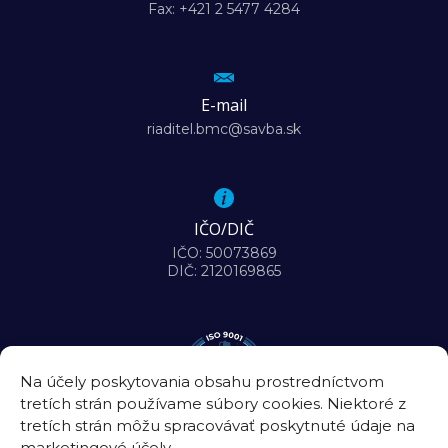
Fax: +421 2 5477 4284
E-mail
riaditel.bmc@savba.sk
IČO/DIČ
IČO: 50073869
DIČ: 2120169865
Na účely poskytovania obsahu prostredníctvom
tretích strán používame súbory cookies. Niektoré z
tretích strán môžu spracovávať poskytnuté údaje na
marketingové účely.