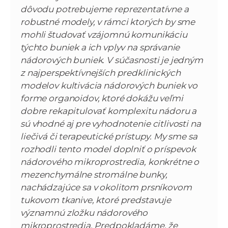
dôvodu potrebujeme reprezentatívne a
robustné modely, v rámci ktorých by sme
mohli študovať vzájomnú komunikáciu
týchto buniek a ich vplyv na správanie
nádorových buniek. V súčasnosti je jedným
z najperspektívnejších predklinických
modelov kultivácia nádorových buniek vo
forme organoidov, ktoré dokážu veľmi
dobre rekapitulovať komplexitu nádoru a
sú vhodné aj pre vyhodnotenie citlivosti na
liečivá či terapeutické prístupy. My sme sa
rozhodli tento model doplniť o príspevok
nádorového mikroprostredia, konkrétne o
mezenchymálne stromálne bunky,
nachádzajúce sa v okolitom prsníkovom
tukovom tkanive, ktoré predstavuje
významnú zložku nádorového
mikroprostredia. Predpokladáme, že