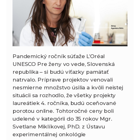
Pandemický ročník súťaže L’Oréal
UNESCO Pre ženy vo vede, Slovenská
republika – si budú víťazky pamätať
natrvalo. Príprave projektov venovali
nesmierne množstvo úsilia a kvôli neistej
situácii sa rozhodlo, že všetky projekty
laureátiek 4. ročníka, budú oceňované
porotou online. Tohtoročné ceny boli
udelené v kategórii do 35 rokov Mgr.
Svetlane Miklíkovej, PhD. z Ústavu
experimentálnej onkológie