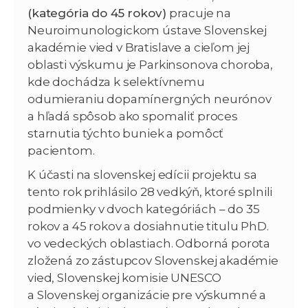
(kategória do 45 rokov)
pracuje na
Neuroimunologickom ústave Slovenskej
akadémie vied v Bratislave a cieľom jej
oblasti výskumu je Parkinsonova choroba,
kde dochádza k selektívnemu
odumieraniu dopamínergných neurónov
a hľadá spôsob ako spomaliť proces
starnutia týchto buniek a pomôcť
pacientom.
K účasti na slovenskej edícii projektu sa
tento rok prihlásilo 28 vedkýň, ktoré splnili
podmienky v dvoch kategóriách – do 35
rokov a 45 rokov a dosiahnutie titulu PhD.
vo vedeckých oblastiach. Odborná porota
zložená zo zástupcov Slovenskej akadémie
vied, Slovenskej komisie UNESCO
a Slovenskej organizácie pre výskumné a