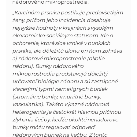
nádorového mikroprostredia.
„Karcinóm prsníka postihuje predovšetkým
ženy, pričom jeho incidencia dosahuje
najvyššie hodnoty v krajinách s vysokým
ekonomicko-sociálnym statusom. Ide o
ochorenie, ktoré síce vzniká v bunkách
prsníka, ale dôležitú úlohu pri ňom zohráva
aj nádorové mikroprostredie (okolie
nádoru). Bunky nádorového
mikroprostredia predstavujú dôležitý
určovateľ biológie nádoru a sú zastúpené
viacerými typmi nemalígnych buniek
(stromálne bunky, imunitné bunky,
vaskulatúra). Takáto výrazná nádorová
heterogenita je častokrát hlavnou príčinou
zlyhania liečby, keďže okolité nenádorové
bunky môžu regulovať odpoveď
nádorových buniek na liečbu. Z tohto