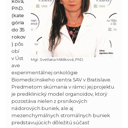
ková,
PhD.
(kate
gória
do 35
rokov
)
pôs
obí
v Úst
Mgr. Svetlana Miklíková, PhD.
ave
experimentálnej onkológie
Biomedicínskeho centra SAV v Bratislave.
Predmetom skúmania v rámci jej projektu
je predklinický model organoidov, ktorý
pozostáva nielen z prsníkových
nádorových buniek, ale aj
mezenchymálnych stromálnych buniek
predstavujúcich dôležitú súčasť