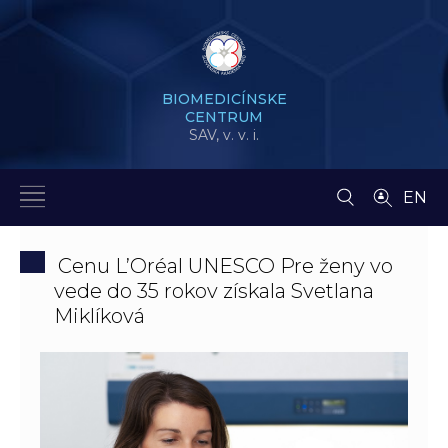
BIOMEDICÍNSKE
CENTRUM
SAV,
v. v. i.
EN
Cenu L’Oréal UNESCO Pre ženy vo
vede do 35 rokov získala Svetlana
Miklíková