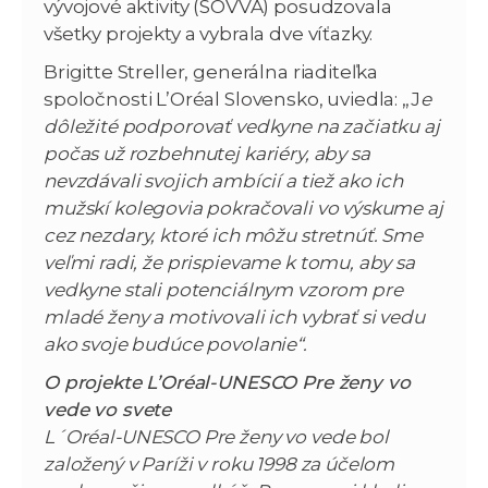
vývojové aktivity (SOVVA) posudzovala
všetky projekty a vybrala dve víťazky.
Brigitte Streller, generálna riaditeľka
spoločnosti L’Oréal Slovensko, uviedla: „J
e
dôležité podporovať vedkyne na začiatku aj
počas už rozbehnutej kariéry, aby sa
nevzdávali svojich ambícií a tiež ako ich
mužskí kolegovia pokračovali vo výskume aj
cez nezdary, ktoré ich môžu stretnúť. Sme
veľmi radi, že prispievame k tomu, aby sa
vedkyne stali potenciálnym vzorom pre
mladé ženy a motivovali ich vybrať si vedu
ako svoje budúce povolanie“.
O projekte L’Oréal-UNESCO Pre ženy vo
vede vo svete
L´Oréal-UNESCO Pre ženy vo vede bol
založený v Paríži v roku 1998 za účelom