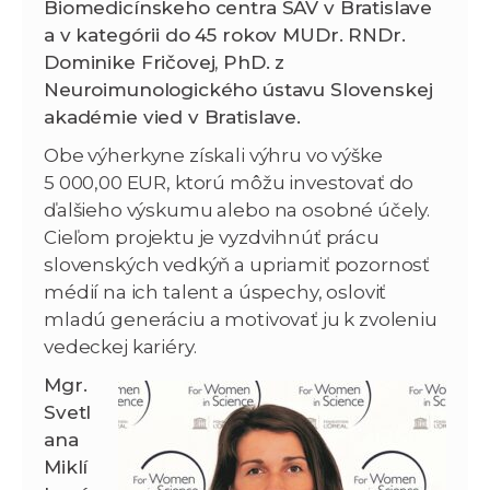
Biomedicínskeho centra SAV v Bratislave
a v kategórii do 45 rokov MUDr. RNDr.
Dominike Fričovej, PhD. z
Neuroimunologického ústavu Slovenskej
akadémie vied v Bratislave.
Obe výherkyne získali výhru vo výške
5 000,00 EUR, ktorú môžu investovať do
ďalšieho výskumu alebo na osobné účely.
Cieľom projektu je vyzdvihnúť prácu
slovenských vedkýň a upriamiť pozornosť
médií na ich talent a úspechy, osloviť
mladú generáciu a motivovať ju k zvoleniu
vedeckej kariéry.
Mgr.
Svetl
ana
Miklí