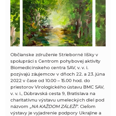
Občianske združenie Strieborné líšky v
spolupráci s Centrom pohybovej aktivity
Biomedicínskeho centra SAV, v. v. i.
pozývajú záujemcov v dňoch 22. a 23. júna
2022 v čase od 10.00 – 15.00 hod. do
priestorov Virologického ústavu BMC SAV,
v. v. i., Dúbravská cesta 9, Bratislava na
charitatívnu výstavu umeleckých diel pod
názvom
„NA KAŽDOM ZÁLEŽÍ“
. Cieľom
výstavy je vyjadrenie podpory Ukrajine a