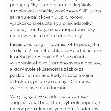
pedagogičky strednej umeleckej školy;
umeleckej strihačky kostýmov v SND, ktorá
sa venuje paličkovaniu už 15 rokov;
vysokoškolskej učiteľky a prekladateľky
antickej literatúry; uznávanej odborníčky
na prevenciu a liečbu tuberkulózy.
Inšpiráciou zorganizovania tohto podujatia
sú diela 12-ročného chlapca Heorhii-ho, pre
ktorého je kreslenie dôležitý spôsob
vyjadrenia jeho vnútorného sveta a pocitov,
a ktorý svoje skúsenosti a zážitky za
posledné mesiace, kedy sa začala vojna
s Ruskom, pri úteku rodiny z Charkova
vyjadril práve touto formou.
Verejnej výstave predchádza vernisáž
spojená s dražbou, ktorej výťažok poputuje
na podporu ukrajinských rodín, študentov