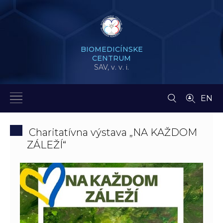
BIOMEDICÍNSKE
CENTRUM
SAV,
v. v. i.
EN
Charitatívna výstava „NA KAŽDOM
ZÁLEŽÍ“