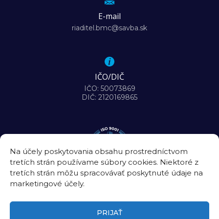
E-mail
riaditel.bmc@savba.sk
IČO/DIČ
IČO: 50073869
DIČ: 2120169865
Na účely poskytovania obsahu prostredníctvom
tretích strán používame súbory cookies. Niektoré z
tretích strán môžu spracovávať poskytnuté údaje na
marketingové účely.
PRIJAŤ