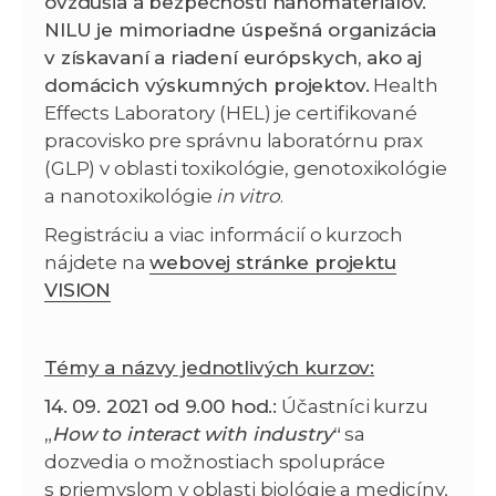
ovzdušia a bezpečnosti nanomateriálov.
NILU je mimoriadne úspešná organizácia
v získavaní a riadení európskych, ako aj
domácich výskumných projektov.
Health
Effects Laboratory (HEL) je certifikované
pracovisko pre správnu laboratórnu prax
(GLP) v oblasti toxikológie, genotoxikológie
a nanotoxikológie
in vitro
.
Registráciu a viac informácií o kurzoch
nájdete na
webovej stránke projektu
VISION
Témy a názvy jednotlivých kurzov:
14. 09. 2021 od 9.00 hod.:
Účastníci kurzu
„
How to interact with industry
“
sa
dozvedia o možnostiach spolupráce
s priemyslom v oblasti biológie a medicíny,