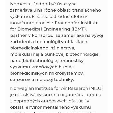
Nemecku. Jednotlivé ústavy sa
zameriavajú na rôzne oblasti translačného
výskumu. FhG hrá ústrednú úlohu v
inovačnom procese.
Fraunhofer Institute
for Biomedical Engineering (IBMT),
partner v konzorciu, sa zameriava na vývoj
zariadení a technológií v oblastiach
biomedicínskeho inžinierstva,
molekulárnej a bunkovej biotechnológie,
nano(bio)technológie, teranostiky,
výskumu kmeňových buniek,
biomedicínskych mikrosystémov,
senzorov a meracej techniky.
Norwegian Institute for Air Research (NILU)
je nezisková výskumná organizácia a jedna
z popredných európskych inštitúcií
v
oblasti environmentálneho výskumu