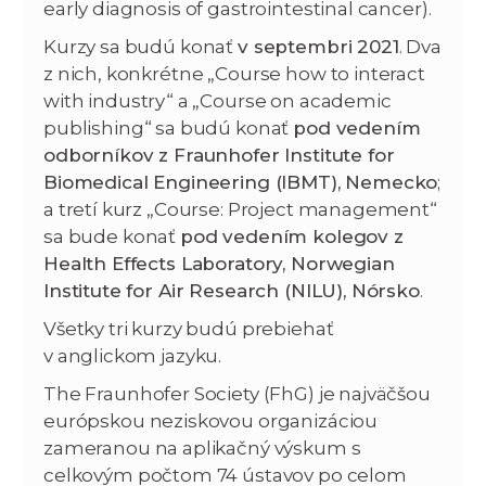
early diagnosis of gastrointestinal cancer).
Kurzy sa budú konať
v septembri 2021
. Dva
z nich, konkrétne „Course how to interact
with industry“ a „Course on academic
publishing“ sa budú konať
pod vedením
odborníkov z Fraunhofer Institute for
Biomedical Engineering (IBMT), Nemecko
;
a tretí kurz „Course: Project management“
sa bude konať
pod vedením kolegov z
Health Effects Laboratory,
Norwegian
Institute for Air Research (NILU), Nórsko
.
Všetky tri kurzy budú prebiehať
v anglickom jazyku.
The Fraunhofer Society (FhG) je najväčšou
európskou neziskovou organizáciou
zameranou na aplikačný výskum s
celkovým počtom 74 ústavov po celom