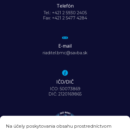
Telefón
Tel.: +421 2 5930 2405
Fax: +421 2 5477 4284
E-mail
riaditel.bmc@savba.sk
IČO/DIČ
IČO: 50073869
DIČ: 2120169865
Na účely poskytovania obsahu prostredníctvom