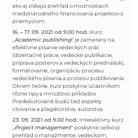
ako aj získajú prehľad o možnostiach
medzinárodného financovania projektov s
priemyslom.
16. – 17. 09. 2021 od 9.00 hod.:
Kurz
„
Academic publishing
“
je zameraný na
efektívne písanie vedeckých prác
(dizertačné práce, vedecké publikácie,
príprava posterov a vedeckých prednášok),
formátovanie, organizáciu procesu
vedeckého písania a procesu publikovania.
Okrem teórie, kurz poskytne účastníkom
rôzne tipy a množstvo príkladov.
Prediskutované budú tiež aspekty
citovania a plagiátorstva, autorstva.
23. 09. 2021 od 9.00 hod.:
Interaktívny kurz
„
Project management
“
poskytne celkový
prehľad o manažmente, vedeckom,