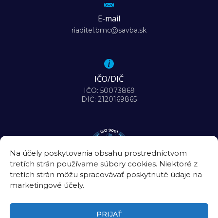
E-mail
riaditel.bmc@savba.sk
IČO/DIČ
IČO: 50073869
DIČ: 2120169865
Na účely poskytovania obsahu prostredníctvom
tretích strán používame súbory cookies. Niektoré z
tretích strán môžu spracovávať poskytnuté údaje na
marketingové účely.
PRIJAŤ