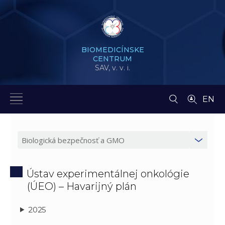
BIOMEDICÍNSKE
CENTRUM
SAV,
v. v. i.
EN
Ústav experimentálnej onkológie
(ÚEO) – Havarijný plán
2025