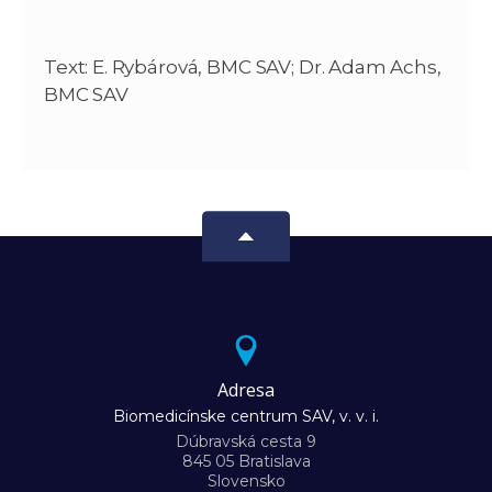
Text: E. Rybárová, BMC SAV; Dr. Adam Achs,
BMC SAV
Adresa
Biomedicínske centrum SAV, v. v. i.
Dúbravská cesta 9
845 05 Bratislava
Slovensko