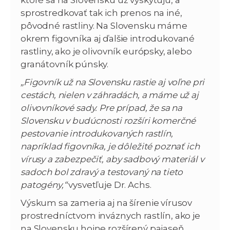
ktoré sa na Slovensku už vyskytujú, a
sprostredkovať tak ich prenos na iné,
pôvodné rastliny. Na Slovensku máme
okrem figovníka aj ďalšie introdukované
rastliny, ako je olivovník európsky, alebo
granátovník púnsky.
„Figovník už na Slovensku rastie aj voľne pri
cestách, nielen v záhradách, a máme už aj
olivovníkové sady. Pre prípad, že sa na
Slovensku v budúcnosti rozšíri komerčné
pestovanie introdukovaných rastlín,
napríklad figovníka, je dôležité poznať ich
vírusy a zabezpečiť, aby sadbový materiál v
sadoch bol zdravý a testovaný na tieto
patogény,“
vysvetľuje Dr. Achs.
Výskum sa zameria aj na šírenie vírusov
prostredníctvom inváznych rastlín, ako je
na Slovensku hojne rozšírený pajaseň