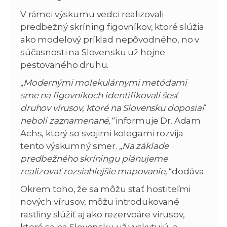
V rámci výskumu vedci realizovali
predbežný skríning figovníkov, ktoré slúžia
ako modelový príklad nepôvodného, no v
súčasnosti na Slovensku už hojne
pestovaného druhu.
„Modernými molekulárnymi metódami
sme na figovníkoch identifikovali šesť
druhov vírusov, ktoré na Slovensku doposiaľ
neboli zaznamenané,“
informuje Dr. Adam
Achs, ktorý so svojimi kolegami rozvíja
tento výskumný smer.
„Na základe
predbežného skríningu plánujeme
realizovať rozsiahlejšie mapovanie,“
dodáva.
Okrem toho, že sa môžu stať hostiteľmi
nových vírusov, môžu introdukované
rastliny slúžiť aj ako rezervoáre vírusov,