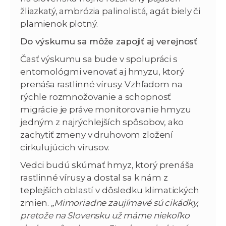
žliazkatý, ambrózia palinolistá, agát biely či
plamienok plotný.
Do výskumu sa môže zapojiť aj verejnosť
Časť výskumu sa bude v spolupráci s
entomológmi venovať aj hmyzu, ktorý
prenáša rastlinné vírusy. Vzhľadom na
rýchle rozmnožovanie a schopnosť
migrácie je práve monitorovanie hmyzu
jedným z najrýchlejších spôsobov, ako
zachytiť zmeny v druhovom zložení
cirkulujúcich vírusov.
Vedci budú skúmať hmyz, ktorý prenáša
rastlinné vírusy a dostal sa k nám z
teplejších oblastí v dôsledku klimatických
zmien.
„Mimoriadne zaujímavé sú cikádky,
pretože na Slovensku už máme niekoľko