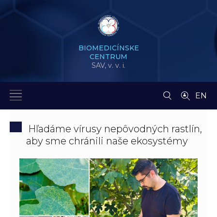
BIOMEDICÍNSKE
CENTRUM
SAV,
v. v. i.
EN
Hľadáme vírusy nepôvodných rastlín,
aby sme chránili naše ekosystémy