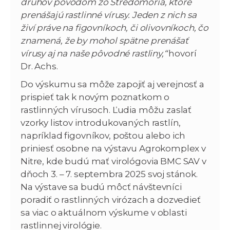
druhov pôvodom zo Stredomoria, ktoré
prenášajú rastlinné vírusy. Jeden z nich sa
živí práve na figovníkoch, či olivovníkoch, čo
znamená, že by mohol spätne prenášať
vírusy aj na naše pôvodné rastliny,“
hovorí
Dr. Achs.
Do výskumu sa môže zapojiť aj verejnosť a
prispieť tak k novým poznatkom o
rastlinných vírusoch. Ľudia môžu zaslať
vzorky listov introdukovaných rastlín,
napríklad figovníkov, poštou alebo ich
priniesť osobne na výstavu Agrokomplex v
Nitre, kde budú mať virológovia BMC SAV v
dňoch 3. – 7. septembra 2025 svoj stánok.
Na výstave sa budú môcť návštevníci
poradiť o rastlinných virózach a dozvedieť
sa viac o aktuálnom výskume v oblasti
rastlinnej virológie.