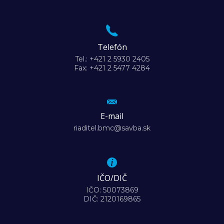
Telefón
Tel.: +421 2 5930 2405
Fax: +421 2 5477 4284
E-mail
riaditel.bmc@savba.sk
IČO/DIČ
IČO: 50073869
DIČ: 2120169865