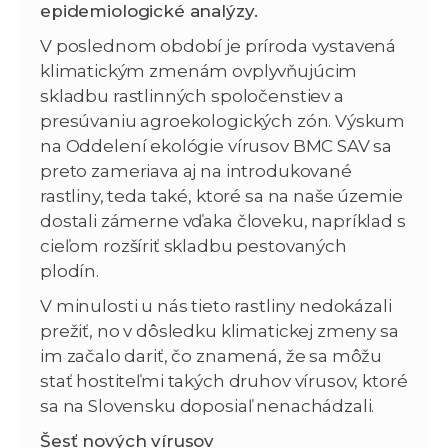
epidemiologické analýzy.
V poslednom období je príroda vystavená
klimatickým zmenám ovplyvňujúcim
skladbu rastlinných spoločenstiev a
presúvaniu agroekologických zón. Výskum
na Oddelení ekológie vírusov BMC SAV sa
preto zameriava aj na introdukované
rastliny, teda také, ktoré sa na naše územie
dostali zámerne vďaka človeku, napríklad s
cieľom rozšíriť skladbu pestovaných
plodín.
V minulosti u nás tieto rastliny nedokázali
prežiť, no v dôsledku klimatickej zmeny sa
im začalo dariť, čo znamená, že sa môžu
stať hostiteľmi takých druhov vírusov, ktoré
sa na Slovensku doposiaľ nenachádzali.
Šesť nových vírusov