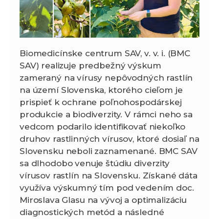
Biomedicínske centrum SAV, v. v. i. (BMC
SAV) realizuje predbežný výskum
zameraný na vírusy nepôvodných rastlín
na území Slovenska, ktorého cieľom je
prispieť k ochrane poľnohospodárskej
produkcie a biodiverzity. V rámci neho sa
vedcom podarilo identifikovať niekoľko
druhov rastlinných vírusov, ktoré dosiaľ na
Slovensku neboli zaznamenané. BMC SAV
sa dlhodobo venuje štúdiu diverzity
vírusov rastlín na Slovensku. Získané dáta
využíva výskumný tím pod vedením doc.
Miroslava Glasu na vývoj a optimalizáciu
diagnostických metód a následné