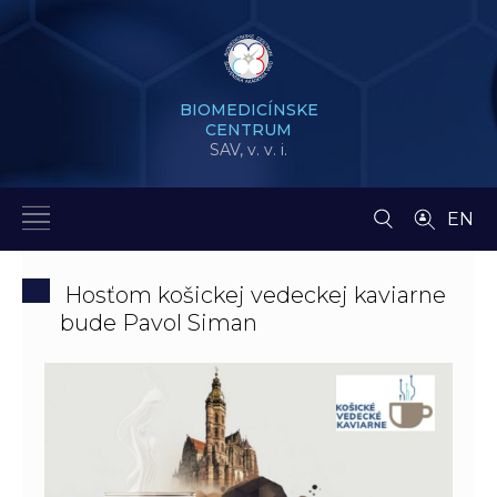
BIOMEDICÍNSKE
CENTRUM
SAV,
v. v. i.
EN
Hosťom košickej vedeckej kaviarne
bude Pavol Siman