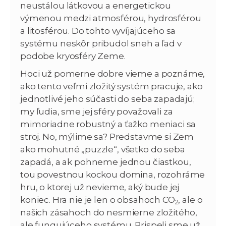
neustálou látkovou a energetickou
výmenou medzi atmosférou, hydrosférou
a litosférou. Do tohto vyvíjajúceho sa
systému neskôr pribudol sneh a ľad v
podobe kryosféry Zeme.
Hoci už pomerne dobre vieme a poznáme,
ako tento veľmi zložitý systém pracuje, ako
jednotlivé jeho súčasti do seba zapadajú;
my ľudia, sme jej sféry považovali za
mimoriadne robustný a ťažko meniaci sa
stroj. No, mýlime sa? Predstavme si Zem
ako mohutné „puzzle“, všetko do seba
zapadá, a ak pohneme jednou čiastkou,
tou povestnou kockou domina, rozohráme
hru, o ktorej už nevieme, aký bude jej
koniec. Hra nie je len o obsahoch CO
, ale o
2
našich zásahoch do nesmierne zložitého,
ale fungujúceho systému. Prispeli sme už