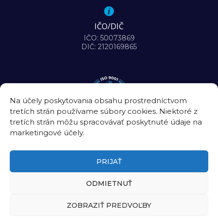
IČO/DIČ
IČO: 50073869
DIČ: 2120169865
Na účely poskytovania obsahu prostredníctvom
tretích strán používame súbory cookies. Niektoré z
tretích strán môžu spracovávať poskytnuté údaje na
marketingové účely.
PRIJAŤ
ODMIETNUŤ
©2026
Biomedicínske centrum Slovenskej akadémie vied, v. v. i.
ZOBRAZIŤ PREDVOĽBY
Úradná tabuľa
|
Intranet
|
Kontakt
Zásady ochrany osobných údajov