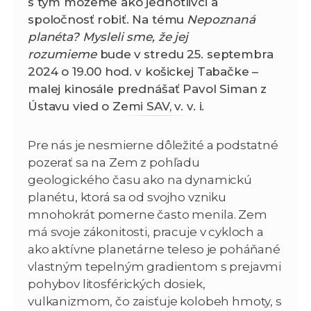
s tým môžeme ako jednotlivci a
spoločnosť robiť. Na tému
Nepoznaná
planéta? Mysleli sme, že jej
rozumieme
bude
v stredu 25. septembra
2024 o 19.00 hod. v košickej Tabačke –
malej kinosále prednášať Pavol Siman z
Ústavu vied o Zemi SAV, v. v. i.
Pre nás je nesmierne dôležité a podstatné
pozerať sa na Zem z pohľadu
geologického času ako na dynamickú
planétu, ktorá sa od svojho vzniku
mnohokrát pomerne často menila. Zem
má svoje zákonitosti, pracuje v cykloch a
ako aktívne planetárne teleso je poháňané
vlastným tepelným gradientom s prejavmi
pohybov litosférických dosiek,
vulkanizmom, čo zaisťuje kolobeh hmoty, s