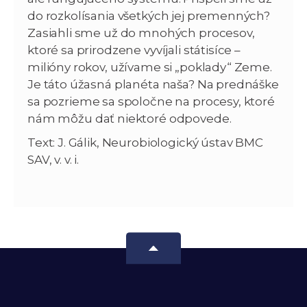
do rozkolísania všetkých jej premenných?
Zasiahli sme už do mnohých procesov,
ktoré sa prirodzene vyvíjali státisíce –
milióny rokov, užívame si „poklady“ Zeme.
Je táto úžasná planéta naša? Na prednáške
sa pozrieme sa spoločne na procesy, ktoré
nám môžu dať niektoré odpovede.
Text: J. Gálik, Neurobiologický ústav BMC
SAV, v. v. i.