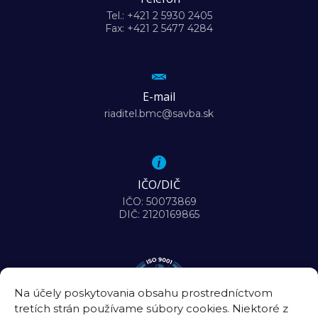
Tel.: +421 2 5930 2405
Fax: +421 2 5477 4284
E-mail
riaditel.bmc@savba.sk
IČO/DIČ
IČO: 50073869
DIČ: 2120169865
Na účely poskytovania obsahu prostredníctvom
tretích strán používame súbory cookies. Niektoré z