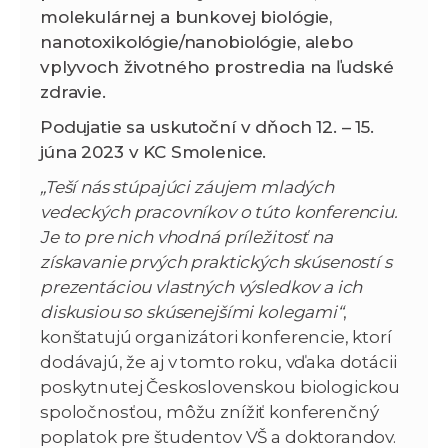
molekulárnej a bunkovej biológie,
nanotoxikológie/nanobiológie, alebo
vplyvoch životného prostredia na ľudské
zdravie.
Podujatie sa uskutoční v dňoch 12. – 15.
júna 2023 v KC Smolenice.
„Teší nás stúpajúci záujem mladých
vedeckých pracovníkov o túto konferenciu.
Je to pre nich vhodná príležitosť na
získavanie prvých praktických skúseností s
prezentáciou vlastných výsledkov a ich
diskusiou so skúsenejšími kolegami“
,
konštatujú organizátori konferencie, ktorí
dodávajú, že aj v tomto roku, vďaka dotácii
poskytnutej Československou biologickou
spoločnosťou, môžu znížiť konferenčný
poplatok pre študentov VŠ a doktorandov.