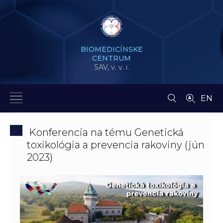
BIOMEDICÍNSKE
CENTRUM
SAV,
v. v. i.
EN
Konferencia na tému Genetická
toxikológia a prevencia rakoviny (jún
2023)