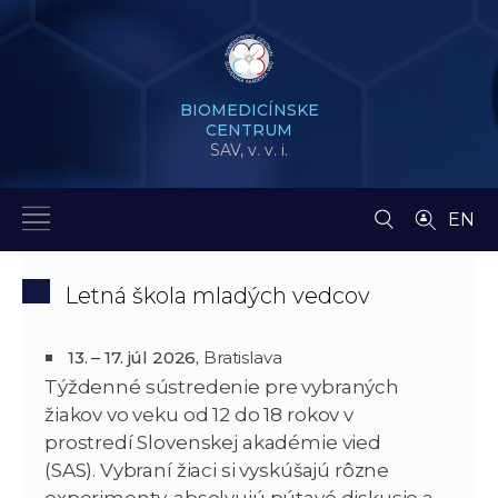
BIOMEDICÍNSKE
CENTRUM
SAV,
v. v. i.
EN
Letná škola mladých vedcov
13. – 17. júl 2026,
Bratislava
Týždenné sústredenie pre vybraných
žiakov vo veku od 12 do 18 rokov v
prostredí Slovenskej akadémie vied
(SAS). Vybraní žiaci si vyskúšajú rôzne
experimenty, absolvujú pútavé diskusie a