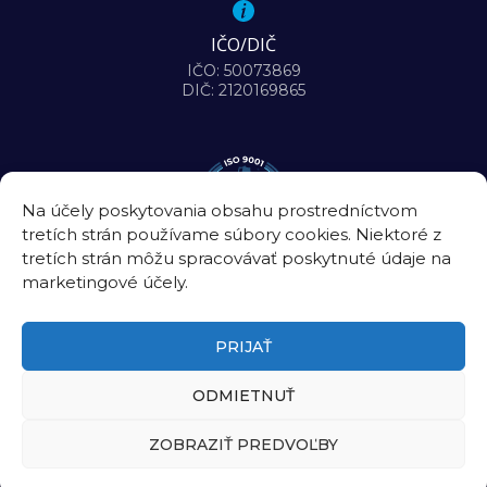
IČO/DIČ
IČO: 50073869
DIČ: 2120169865
Na účely poskytovania obsahu prostredníctvom
tretích strán používame súbory cookies. Niektoré z
tretích strán môžu spracovávať poskytnuté údaje na
marketingové účely.
PRIJAŤ
ODMIETNUŤ
©2026
Biomedicínske centrum Slovenskej akadémie vied, v. v. i.
ZOBRAZIŤ PREDVOĽBY
Úradná tabuľa
|
Intranet
|
Kontakt
Zásady ochrany osobných údajov