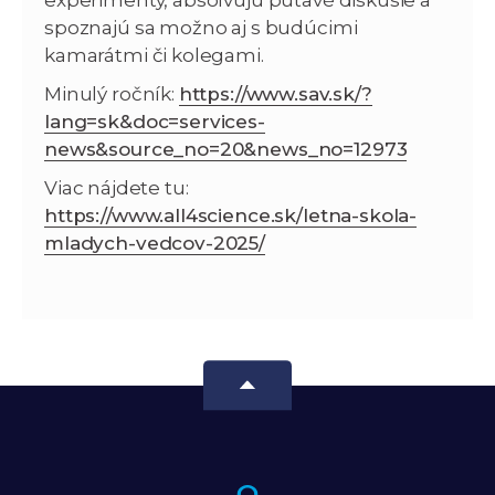
spoznajú sa možno aj s budúcimi
kamarátmi či kolegami.
Minulý ročník:
https://www.sav.sk/?
lang=sk&doc=services-
news&source_no=20&news_no=12973
Viac nájdete tu:
https://www.all4science.sk/letna-skola-
mladych-vedcov-2025/