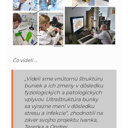
Čo videli …
„Videli sme vnútornú štruktúru
buniek a ich zmeny v dôsledku
fyziologických a patologických
vplyvov. Ultraštruktúra bunky
sa výrazne mení v dôsledku
stresu a infekcie“,
zhodnotili na
záver svojho projektu Ivanka,
Terezka a Ondrej.