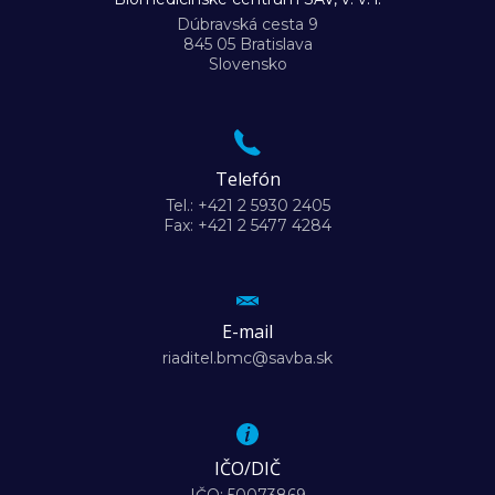
Dúbravská cesta 9
845 05 Bratislava
Slovensko
Telefón
Tel.: +421 2 5930 2405
Fax: +421 2 5477 4284
E-mail
riaditel.bmc@savba.sk
IČO/DIČ
IČO: 50073869