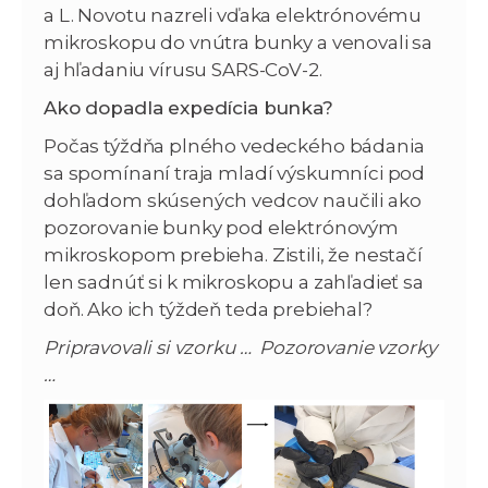
a L. Novotu nazreli vďaka elektrónovému
mikroskopu do vnútra bunky a venovali sa
aj hľadaniu vírusu SARS-CoV-2.
Ako dopadla expedícia bunka?
Počas týždňa plného vedeckého bádania
sa spomínaní traja mladí výskumníci pod
dohľadom skúsených vedcov naučili ako
pozorovanie bunky pod elektrónovým
mikroskopom prebieha. Zistili, že nestačí
len sadnúť si k mikroskopu a zahľadieť sa
doň. Ako ich týždeň teda prebiehal?
Pripravovali si vzorku …
Pozorovanie vzorky
…