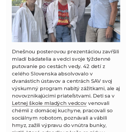
Dnešnou posterovou prezentáciou zavŕšili
mladí bádatelia a vedci svoje týždenné
putovanie po cestách vedy. 42 detí z
celého Slovenska absolvovalo v
dvanástich ústavov a centrách SAV svoj
výskumný program nabitý zážitkami, ale aj
novovznikajúcimi priateľstvami. Deti sa v
Letnej škole mladých vedcov
venovali
chémii z domácej kuchyne, pracovali so
sociálnym robotom, poznávali a vábili
hmyz, zažili výpravu do vnútra bunky,