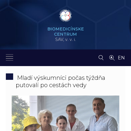
BIOMEDICÍNSKE
CENTRUM
SAV,
v. v. i.
EN
Mladí výskumníci počas týždňa
putovali po cestách vedy