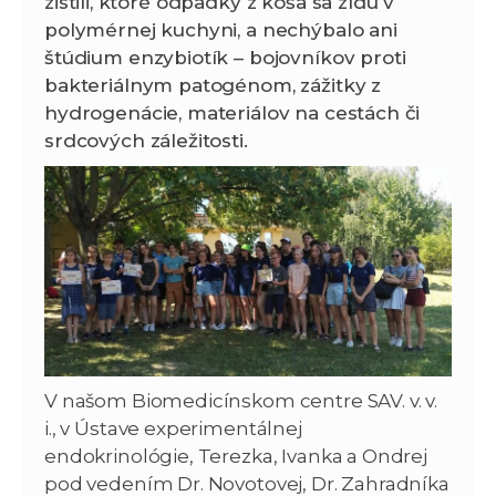
zistili, ktoré odpadky z koša sa zídu v
polymérnej kuchyni, a nechýbalo ani
štúdium enzybiotík – bojovníkov proti
bakteriálnym patogénom, zážitky z
hydrogenácie, materiálov na cestách či
srdcových záležitosti.
V našom Biomedicínskom centre SAV. v. v.
i., v Ústave experimentálnej
endokrinológie, Terezka, Ivanka a Ondrej
pod vedením Dr. Novotovej, Dr. Zahradníka