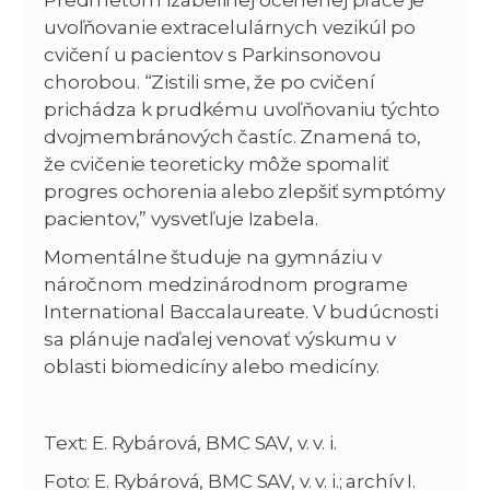
uvoľňovanie extracelulárnych vezikúl po
cvičení u pacientov s Parkinsonovou
chorobou. “Zistili sme, že po cvičení
prichádza k prudkému uvoľňovaniu týchto
dvojmembránových častíc. Znamená to,
že cvičenie teoreticky môže spomaliť
progres ochorenia alebo zlepšiť symptómy
pacientov,” vysvetľuje Izabela.
Momentálne študuje na gymnáziu v
náročnom medzinárodnom programe
International Baccalaureate. V budúcnosti
sa plánuje naďalej venovať výskumu v
oblasti biomedicíny alebo medicíny.
Text: E. Rybárová, BMC SAV, v. v. i.
Foto: E. Rybárová, BMC SAV, v. v. i.; archív I.