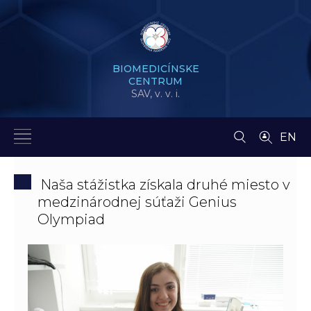
BIOMEDICÍNSKE
CENTRUM
SAV,
v. v. i.
EN
Naša stážistka získala druhé miesto v
medzinárodnej súťaži Genius
Olympiad