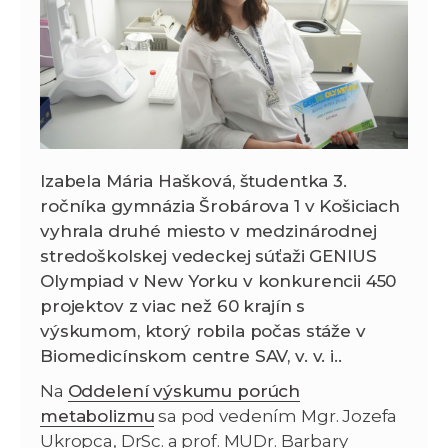
Izabela Mária Hašková, študentka 3.
ročníka gymnázia Šrobárova 1 v Košiciach
vyhrala druhé miesto v medzinárodnej
stredoškolskej vedeckej súťaži GENIUS
Olympiad v New Yorku v konkurencii 450
projektov z viac než 60 krajín s
výskumom, ktorý robila počas stáže v
Biomedicínskom centre SAV, v. v. i..
Na
Oddelení výskumu porúch
metabolizmu
sa pod vedením Mgr. Jozefa
Ukropca, DrSc. a prof. MUDr. Barbary