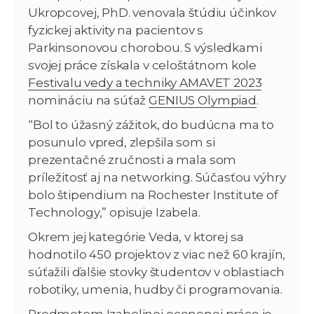
Ukropcovej, PhD. venovala štúdiu účinkov
fyzickej aktivity na pacientov s
Parkinsonovou chorobou. S výsledkami
svojej práce získala v celoštátnom kole
Festivalu vedy a techniky AMAVET 2023
nomináciu na súťaž
GENIUS Olympiad
.
“Bol to úžasný zážitok, do budúcna ma to
posunulo vpred, zlepšila som si
prezentačné zručnosti a mala som
príležitosť aj na networking. Súčasťou výhry
bolo štipendium na Rochester Institute of
Technology,” opisuje Izabela.
Okrem jej kategórie Veda, v ktorej sa
hodnotilo 450 projektov z viac než 60 krajín,
súťažili ďalšie stovky študentov v oblastiach
robotiky, umenia, hudby či programovania.
Predmetom Izabelinej ocenenej práce je