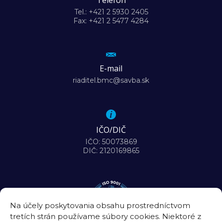
Telefón
Tel.: +421 2 5930 2405
Fax: +421 2 5477 4284
E-mail
riaditel.bmc@savba.sk
IČO/DIČ
IČO: 50073869
DIČ: 2120169865
Na účely poskytovania obsahu prostredníctvom
tretích strán používame súbory cookies. Niektoré z