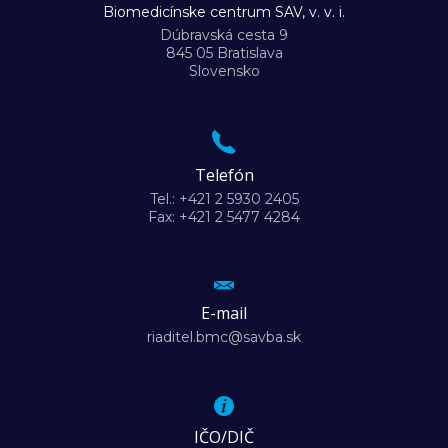
Biomedicínske centrum SAV, v. v. i.
Dúbravská cesta 9
845 05 Bratislava
Slovensko
Telefón
Tel.: +421 2 5930 2405
Fax: +421 2 5477 4284
E-mail
riaditel.bmc@savba.sk
IČO/DIČ