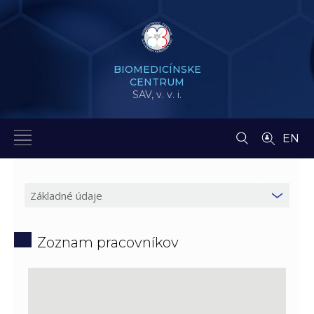
BIOMEDICÍNSKE
CENTRUM
SAV,
v. v. i.
EN
Zoznam pracovníkov