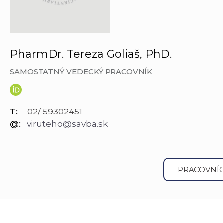
PharmDr. Tereza Goliaš, PhD.
SAMOSTATNÝ VEDECKÝ PRACOVNÍK
T:
02/ 59302451
@:
viruteho@savba.sk
PRACOVNÍC