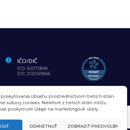
IČO/DIČ
IČO: 50073869
DIČ: 2120169865
 poskytovania obsahu prostredníctvom tretích strán
e súbory cookies. Niektoré z tretích strán môžu
vať poskytnuté údaje na marketingové účely.
IJAŤ
ODMIETNUŤ
ZOBRAZIŤ PREDVOĽBY