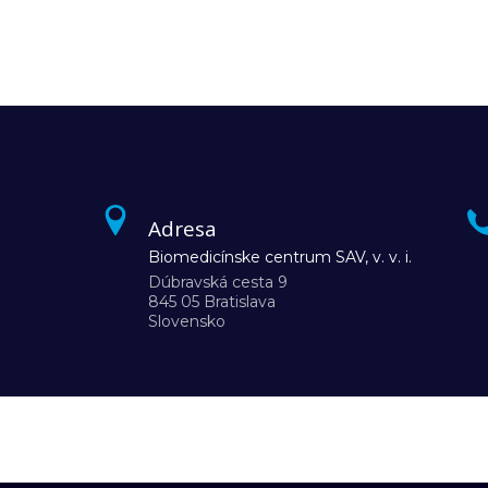
Adresa
Biomedicínske centrum SAV, v. v. i.
Dúbravská cesta 9
845 05 Bratislava
Slovensko