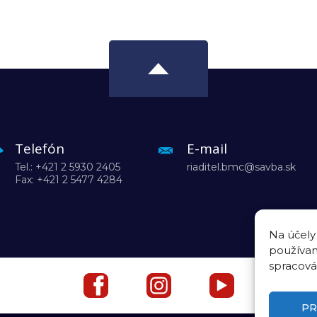
Telefón
E-mail
Tel.: +421 2 5930 2405
riaditel.bmc@savba.sk
Fax: +421 2 5477 4284
Na účely
používam
spracová
PR