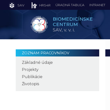
ÚRADNÁ TABUĽA
INTRANET
SAV
HRS4R
BIOMEDICÍNSKE
CENTRUM
SAV,
v. v. i.
ZOZNAM PRACOVNÍKOV
Základné údaje
Projekty
Publikácie
Životopis