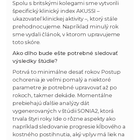
Spolu s britskými kolegami sme vytvorili
špecifický klinický index AKUSSI –
ukazovateľ klinickej aktivity –, ktorý stále
prehodnocujeme. Napríklad minulý rok
sme vydali článok, v ktorom upravujeme
toto skóre.
Ako dlho bude ešte potrebné sledovať
výsledky štúdie?
Potrvá to minimálne desať rokov. Postup
ochorenia je veľmi pomalý a niektoré
parametre je potrebné upravovať až po
rokoch, takmer dekáde. Momentálne
prebiehajú ďalšie analýzy dát
vygenerovaných v štúdii SONIA2, ktorá
trvala štyri roky. Ide o rôzne aspekty ako
napríklad sledovanie progresie kĺbového a
kostného postihnutia, aký vplyv má liek na