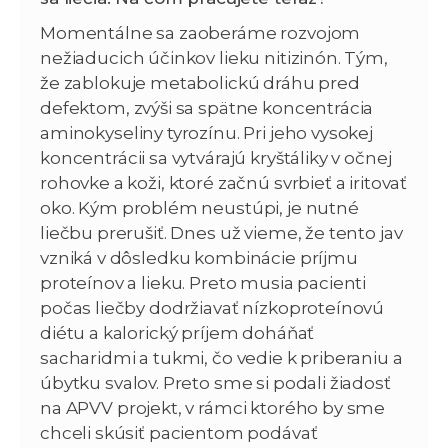
Momentálne sa zaoberáme rozvojom
nežiaducich účinkov lieku nitizinón. Tým,
že zablokuje metabolickú dráhu pred
defektom, zvýši sa spätne koncentrácia
aminokyseliny tyrozínu. Pri jeho vysokej
koncentrácii sa vytvárajú kryštáliky v očnej
rohovke a koži, ktoré začnú svrbieť a iritovať
oko. Kým problém neustúpi, je nutné
liečbu prerušiť. Dnes už vieme, že tento jav
vzniká v dôsledku kombinácie príjmu
proteínov a lieku. Preto musia pacienti
počas liečby dodržiavať nízkoproteínovú
diétu a kalorický príjem doháňať
sacharidmi a tukmi, čo vedie k priberaniu a
úbytku svalov. Preto sme si podali žiadosť
na APVV projekt, v rámci ktorého by sme
chceli skúsiť pacientom podávať