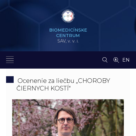
BIOMEDICÍNSKE
CENTRUM
SAV,
v. v. i.
EN
Ocenenie za liečbu „CHOROBY
ČIERNYCH KOSTÍ“