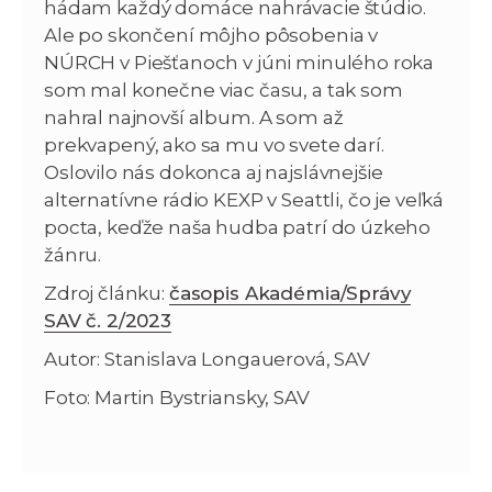
hádam každý domáce nahrávacie štúdio.
Ale po skončení môjho pôsobenia v
NÚRCH v Piešťanoch v júni minulého roka
som mal konečne viac času, a tak som
nahral najnovší album. A som až
prekvapený, ako sa mu vo svete darí.
Oslovilo nás dokonca aj najslávnejšie
alternatívne rádio KEXP v Seattli, čo je veľká
pocta, keďže naša hudba patrí do úzkeho
žánru.
Zdroj článku:
časopis Akadémia/Správy
SAV č. 2/2023
Autor: Stanislava Longauerová, SAV
Foto: Martin Bystriansky, SAV