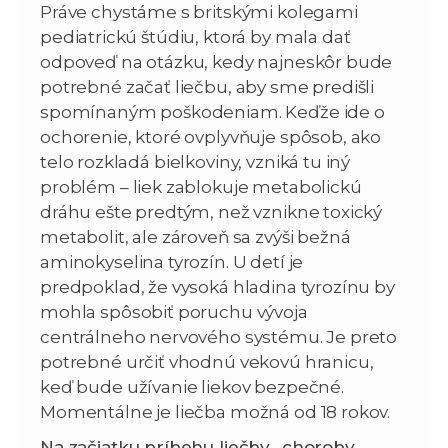
Práve chystáme s britskými kolegami
pediatrickú štúdiu, ktorá by mala dať
odpoveď na otázku, kedy najneskôr bude
potrebné začať liečbu, aby sme predišli
spomínaným poškodeniam. Keďže ide o
ochorenie, ktoré ovplyvňuje spôsob, ako
telo rozkladá bielkoviny, vzniká tu iný
problém – liek zablokuje metabolickú
dráhu ešte predtým, než vznikne toxický
metabolit, ale zároveň sa zvýši bežná
aminokyselina tyrozín. U detí je
predpoklad, že vysoká hladina tyrozínu by
mohla spôsobiť poruchu vývoja
centrálneho nervového systému. Je preto
potrebné určiť vhodnú vekovú hranicu,
keď bude užívanie liekov bezpečné.
Momentálne je liečba možná od 18 rokov.
Na začiatku príbehu liečby „choroby