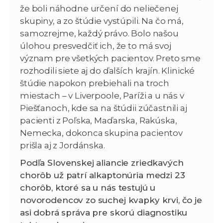
že boli náhodne určení do neliečenej
skupiny, a zo štúdie vystúpili. Na čo má,
samozrejme, každý právo. Bolo našou
úlohou presvedčiť ich, že to má svoj
význam pre všetkých pacientov. Preto sme
rozhodili siete aj do ďalších krajín. Klinické
štúdie napokon prebiehali na troch
miestach – v Liverpoole, Paríži a u nás v
Piešťanoch, kde sa na štúdii zúčastnili aj
pacienti z Poľska, Maďarska, Rakúska,
Nemecka, dokonca skupina pacientov
prišla aj z Jordánska.
Podľa Slovenskej aliancie zriedkavých
chorôb už patrí alkaptonúria medzi 23
chorôb, ktoré sa u nás testujú u
novorodencov zo suchej kvapky krvi, čo je
asi dobrá správa pre skorú diagnostiku