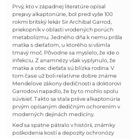
Prvý, kto v západnej literatúre opísal
prejavy alkaptonúrie, bol pred vyše 100
rokmi britský lekár Sir Archibal Garrod,
priekopník v oblasti vrodených porúch
metabolizmu. Jedného dňa k nemu prišla
matka s dieťaťom, u ktorého si všimla
tmavý moč. Pôvodne sa myslelo, že ide o
infekciu. Z anamnézy však vyplynulo, že
matka a otec dieťaťa sú blízka rodina. V
tom čase už boli relatívne dobre známe
Mendelove zákony dedičnosti a doktorovi
Garrodovi napadlo, že by to mohlo spolu
súvisieť. Takto sa stala práve alkaptonúria
prvým opísaným dedičným ochorením v
moderných dejinách medicíny.
Keď sa spätne pátralo v histórii, známky
poškodenia kostí a depozity ochronózy