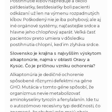
Postihnutie kĺbov napreduje a okolo
päťdesiatky, šesťdesiatky boli pacienti
odkázaní už len na výmenu rozpadnutých
kĺbov. Poškodený nie je iba pohybový, ale aj
iné orgánové systémy, najčastejšie srdce a
hlavne jeho chlopňový aparát. Veľká časť
pacientov preto umiera v dôsledku
postihnutia chlopní, keď im zlyháva srdce.
Slovensko je krajina s najvyšším výskytom
alkaptonúrie, najmä v oblasti Oravy a
Kysúc. Čo je príčinou vzniku ochorenia?
Alkaptonúria je dedičné ochorenie
spôsobené rôznymi defektmi na géne
GHO. Mutácia v tomto géne spôsobí, že
organizmus nevie metabolizovať
aminokyseliny tyrozín a fenylalanín. Ide tu
o autozómovo recesívny typ dedičnosti, čo
znamená, že chybný gén majú obaja