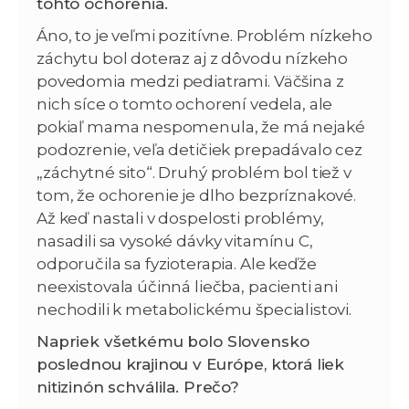
tohto ochorenia.
Áno, to je veľmi pozitívne. Problém nízkeho
záchytu bol doteraz aj z dôvodu nízkeho
povedomia medzi pediatrami. Väčšina z
nich síce o tomto ochorení vedela, ale
pokiaľ mama nespomenula, že má nejaké
podozrenie, veľa detičiek prepadávalo cez
„záchytné sito“. Druhý problém bol tiež v
tom, že ochorenie je dlho bezpríznakové.
Až keď nastali v dospelosti problémy,
nasadili sa vysoké dávky vitamínu C,
odporučila sa fyzioterapia. Ale keďže
neexistovala účinná liečba, pacienti ani
nechodili k metabolickému špecialistovi.
Napriek všetkému bolo Slovensko
poslednou krajinou v Európe, ktorá liek
nitizinón schválila. Prečo?