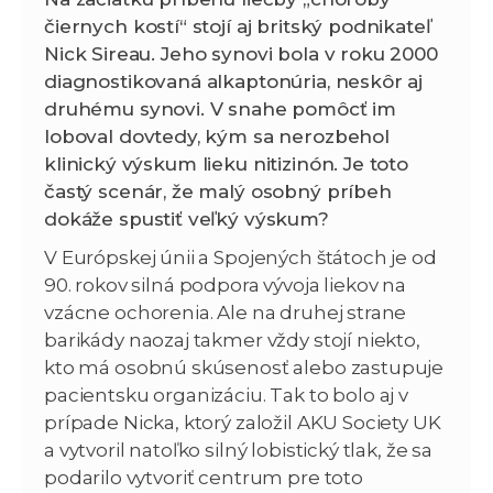
čiernych kostí“ stojí aj britský podnikateľ
Nick Sireau. Jeho synovi bola v roku 2000
diagnostikovaná alkaptonúria, neskôr aj
druhému synovi. V snahe pomôcť im
loboval dovtedy, kým sa nerozbehol
klinický výskum lieku nitizinón. Je toto
častý scenár, že malý osobný príbeh
dokáže spustiť veľký výskum?
V Európskej únii a Spojených štátoch je od
90. rokov silná podpora vývoja liekov na
vzácne ochorenia. Ale na druhej strane
barikády naozaj takmer vždy stojí niekto,
kto má osobnú skúsenosť alebo zastupuje
pacientsku organizáciu. Tak to bolo aj v
prípade Nicka, ktorý založil AKU Society UK
a vytvoril natoľko silný lobistický tlak, že sa
podarilo vytvoriť centrum pre toto