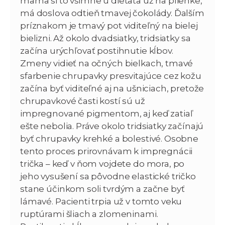
mama si to všimne u dieťaťa už na plienke,
má doslova odtieň tmavej čokolády. Ďalším
príznakom je tmavý pot viditeľný na bielej
bielizni. Až okolo dvadsiatky, tridsiatky sa
začína urýchľovať postihnutie kĺbov.
Zmeny vidieť na očných bielkach, tmavé
sfarbenie chrupavky presvitajúce cez kožu
začína byť viditeľné aj na ušniciach, pretože
chrupavkové časti kostí sú už
impregnované pigmentom, aj keď zatiaľ
ešte nebolia. Práve okolo tridsiatky začínajú
byť chrupavky krehké a bolestivé. Osobne
tento proces prirovnávam k impregnácii
trička – keď v ňom vojdete do mora, po
jeho vysušení sa pôvodne elastické tričko
stane účinkom soli tvrdým a začne byť
lámavé. Pacienti trpia už v tomto veku
ruptúrami šliach a zlomeninami.