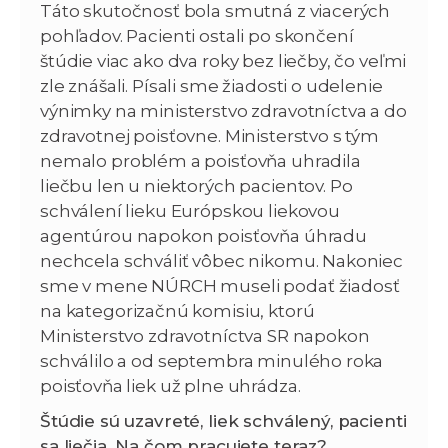
Táto skutočnosť bola smutná z viacerých
pohľadov. Pacienti ostali po skončení
štúdie viac ako dva roky bez liečby, čo veľmi
zle znášali. Písali sme žiadosti o udelenie
výnimky na ministerstvo zdravotníctva a do
zdravotnej poisťovne. Ministerstvo s tým
nemalo problém a poisťovňa uhradila
liečbu len u niektorých pacientov. Po
schválení lieku Európskou liekovou
agentúrou napokon poisťovňa úhradu
nechcela schváliť vôbec nikomu. Nakoniec
sme v mene NÚRCH museli podať žiadosť
na kategorizačnú komisiu, ktorú
Ministerstvo zdravotníctva SR napokon
schválilo a od septembra minulého roka
poisťovňa liek už plne uhrádza.
Štúdie sú uzavreté, liek schválený, pacienti
sa liečia. Na čom pracujete teraz?