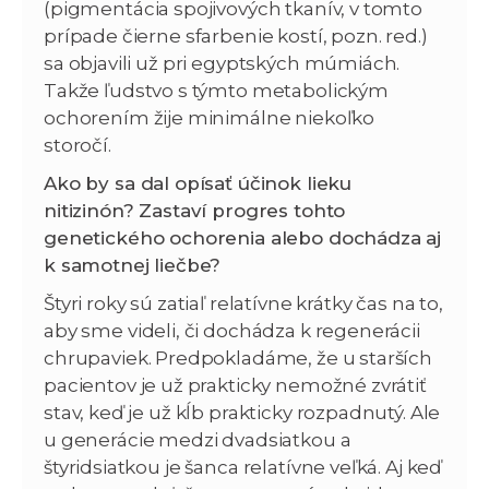
(pigmentácia spojivových tkanív, v tomto
prípade čierne sfarbenie kostí, pozn. red.)
sa objavili už pri egyptských múmiách.
Takže ľudstvo s týmto metabolickým
ochorením žije minimálne niekoľko
storočí.
Ako by sa dal opísať účinok lieku
nitizinón? Zastaví progres tohto
genetického ochorenia alebo dochádza aj
k samotnej liečbe?
Štyri roky sú zatiaľ relatívne krátky čas na to,
aby sme videli, či dochádza k regenerácii
chrupaviek. Predpokladáme, že u starších
pacientov je už prakticky nemožné zvrátiť
stav, keď je už kĺb prakticky rozpadnutý. Ale
u generácie medzi dvadsiatkou a
štyridsiatkou je šanca relatívne veľká. Aj keď