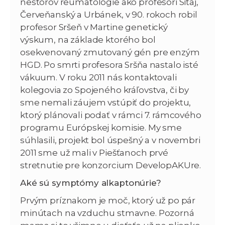
nestorov reumatológie ako profesori Siťaj,
Červeňanský a Urbánek, v 90. rokoch robil
profesor Sršeň v Martine genetický
výskum, na základe ktorého bol
osekvenovaný zmutovaný gén pre enzým
HGD. Po smrti profesora Sršňa nastalo isté
vákuum. V roku 2011 nás kontaktovali
kolegovia zo Spojeného kráľovstva, či by
sme nemali záujem vstúpiť do projektu,
ktorý plánovali podať v rámci 7. rámcového
programu Európskej komisie. My sme
súhlasili, projekt bol úspešný a v novembri
2011 sme už mali v Piešťanoch prvé
stretnutie pre konzorcium DevelopAKUre.
Aké sú symptómy alkaptonúrie?
Prvým príznakom je moč, ktorý už po pár
minútach na vzduchu stmavne. Pozorná