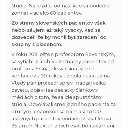
štúdie. Na rozdiel od nás, kde sa podarilo
zohnať viac ako 60 pacientov.
Zo strany slovenských pacientov však
nebol záujem až taký vysoký, keď sa
dozvedeli, že by mohli byť zaradení do
skupiny s placebom…
V roku 2011, ešte s profesorom Rovenským,
sa vytiahli z archívu zoznamy pacientov od
profesora Sršňa, ale väčšina týchto
kontaktov z 90. rokov už bola neaktuálna.
Vtedy pán profesor spravil naozaj veľkú
osvetu, objavili sa desiatky článkov v
médiách o tom, že sa ide spustiť táto
štúdia. Obvolávali sme jedného pacienta za
druhým a napokon sa nám asi zo 100
aktívnych pacientov podarilo získať ledva
35 z nich. Niektorí z nich však boli sklamaní,