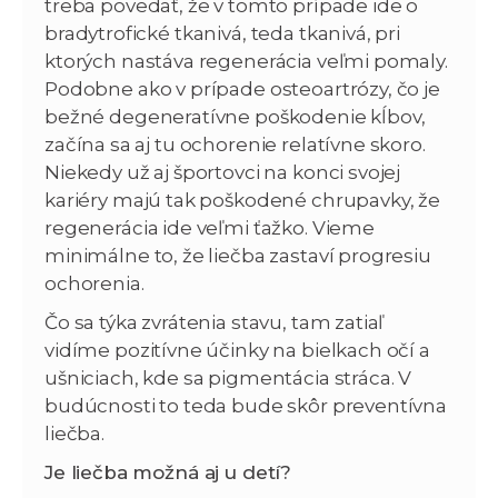
treba povedať, že v tomto prípade ide o
bradytrofické tkanivá, teda tkanivá, pri
ktorých nastáva regenerácia veľmi pomaly.
Podobne ako v prípade osteoartrózy, čo je
bežné degeneratívne poškodenie kĺbov,
začína sa aj tu ochorenie relatívne skoro.
Niekedy už aj športovci na konci svojej
kariéry majú tak poškodené chrupavky, že
regenerácia ide veľmi ťažko. Vieme
minimálne to, že liečba zastaví progresiu
ochorenia.
Čo sa týka zvrátenia stavu, tam zatiaľ
vidíme pozitívne účinky na bielkach očí a
ušniciach, kde sa pigmentácia stráca. V
budúcnosti to teda bude skôr preventívna
liečba.
Je liečba možná aj u detí?