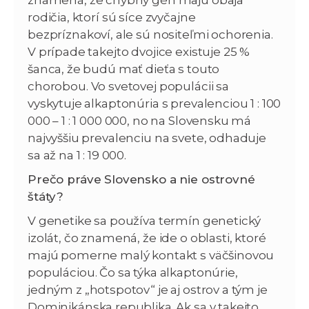
rodičia, ktorí sú síce zvyčajne
bezpríznakoví, ale sú nositeľmi ochorenia.
V prípade takejto dvojice existuje 25 %
šanca, že budú mať dieťa s touto
chorobou. Vo svetovej populácii sa
vyskytuje alkaptonúria s prevalenciou 1 : 100
000 – 1 : 1 000 000, no na Slovensku má
najvyššiu prevalenciu na svete, odhaduje
sa až na 1 : 19 000.
Prečo práve Slovensko a nie ostrovné
štáty?
V genetike sa používa termín genetický
izolát, čo znamená, že ide o oblasti, ktoré
majú pomerne malý kontakt s väčšinovou
populáciou. Čo sa týka alkaptonúrie,
jedným z „hotspotov“ je aj ostrov a tým je
Dominikánska republika. Ak sa v takejto