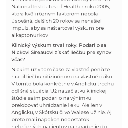
National Institutes of Health z roku 2005,
ktorá kvôli rôznym faktorom nebola
úspešná, ďalších 20 rokov sa nenašiel
impulz, aby sa naštartoval výskum pre
alkaptonurikov.
Klinický výskum trval roky. Podarilo sa
Nickovi Sireauovi získať liečbu pre synov
včas?
Nick im už v tom čase za vlastné peniaze
hradil liečbu nitizinónom na vlastné riziko.
V tomto bola konkrétne v Anglicku trochu
odlišná situácia. Už na začiatku klinickej
štúdie sa im podarilo na výnimku
prelobovať uhrádzanie lieku. Ale len v
Anglicku, v Škótsku či vo Walese už nie. Aj
preto mali napokon nedostatok
neliečených pacientov na zaradenie do