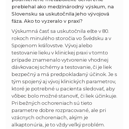
prebiehal ako medzinárodný výskum, na
Slovensku sa uskutočnila jeho vývojová
fáza. Ako to vyzeralo v praxi?
Výskumná časť sa uskutočnila ešte v 80.
rokoch minulého storočia vo Švédsku a v
Spojenom kráľovstve. Vývoj alebo
testovanie lieku v klinickej praxi v tomto
prípade znamenalo vytvorenie vhodnej
dávkovacej schémy a testovanie, či je liek
bezpečný a má predpokladaný účinok. Je s
tým spojený aj vývoj klinických parametrov,
ktoré je potrebné u pacienta sledovať, aby
vôbec bolo možné stanoviť, či liek účinkuje.
Pri bežných ochoreniach sú tieto
parametre dobre rozpracované, ale pri
vzácnych ochoreniach, akým je
alkaptonúria, je to vždy veľký problém.