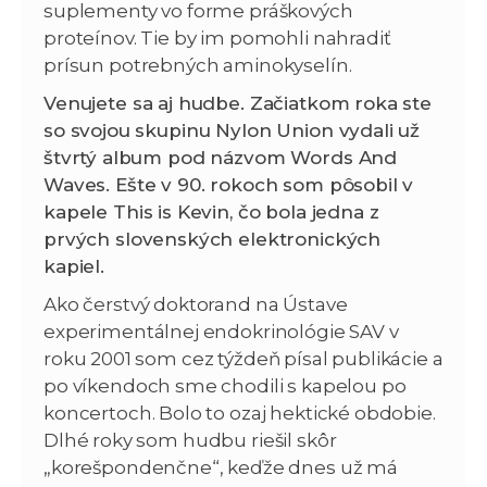
suplementy vo forme práškových
proteínov. Tie by im pomohli nahradiť
prísun potrebných aminokyselín.
Venujete sa aj hudbe. Začiatkom roka ste
so svojou skupinu Nylon Union vydali už
štvrtý album pod názvom Words And
Waves. Ešte v 90. rokoch som pôsobil v
kapele This is Kevin, čo bola jedna z
prvých slovenských elektronických
kapiel.
Ako čerstvý doktorand na Ústave
experimentálnej endokrinológie SAV v
roku 2001 som cez týždeň písal publikácie a
po víkendoch sme chodili s kapelou po
koncertoch. Bolo to ozaj hektické obdobie.
Dlhé roky som hudbu riešil skôr
„korešpondenčne“, keďže dnes už má