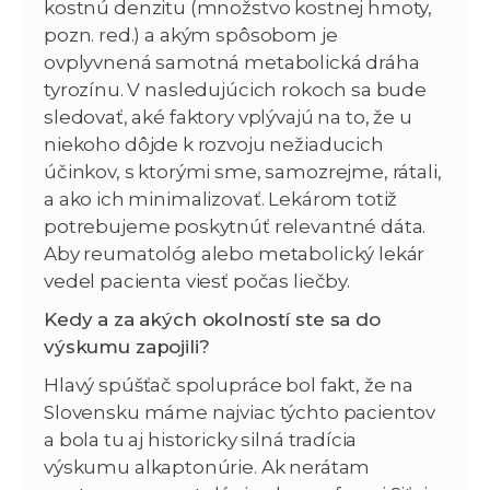
kostnú denzitu (množstvo kostnej hmoty,
pozn. red.) a akým spôsobom je
ovplyvnená samotná metabolická dráha
tyrozínu. V nasledujúcich rokoch sa bude
sledovať, aké faktory vplývajú na to, že u
niekoho dôjde k rozvoju nežiaducich
účinkov, s ktorými sme, samozrejme, rátali,
a ako ich minimalizovať. Lekárom totiž
potrebujeme poskytnúť relevantné dáta.
Aby reumatológ alebo metabolický lekár
vedel pacienta viesť počas liečby.
Kedy a za akých okolností ste sa do
výskumu zapojili?
Hlavý spúšťač spolupráce bol fakt, že na
Slovensku máme najviac týchto pacientov
a bola tu aj historicky silná tradícia
výskumu alkaptonúrie. Ak nerátam