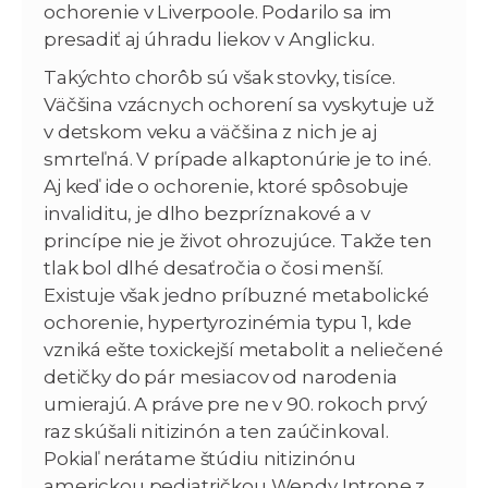
ochorenie v Liverpoole. Podarilo sa im
presadiť aj úhradu liekov v Anglicku.
Takýchto chorôb sú však stovky, tisíce.
Väčšina vzácnych ochorení sa vyskytuje už
v detskom veku a väčšina z nich je aj
smrteľná. V prípade alkaptonúrie je to iné.
Aj keď ide o ochorenie, ktoré spôsobuje
invaliditu, je dlho bezpríznakové a v
princípe nie je život ohrozujúce. Takže ten
tlak bol dlhé desaťročia o čosi menší.
Existuje však jedno príbuzné metabolické
ochorenie, hypertyrozinémia typu 1, kde
vzniká ešte toxickejší metabolit a neliečené
detičky do pár mesiacov od narodenia
umierajú. A práve pre ne v 90. rokoch prvý
raz skúšali nitizinón a ten zaúčinkoval.
Pokiaľ nerátame štúdiu nitizinónu
americkou pediatričkou Wendy Introne z