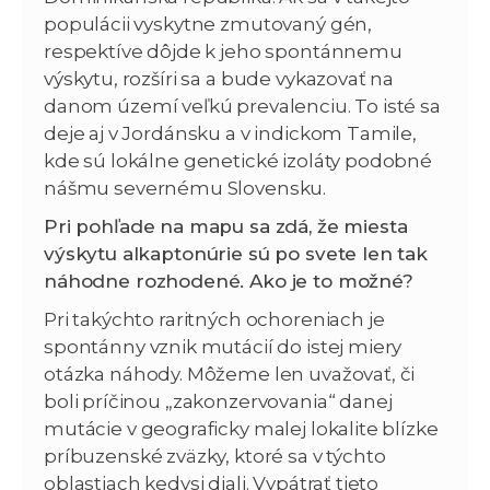
populácii vyskytne zmutovaný gén,
respektíve dôjde k jeho spontánnemu
výskytu, rozšíri sa a bude vykazovať na
danom území veľkú prevalenciu. To isté sa
deje aj v Jordánsku a v indickom Tamile,
kde sú lokálne genetické izoláty podobné
nášmu severnému Slovensku.
Pri pohľade na mapu sa zdá, že miesta
výskytu alkaptonúrie sú po svete len tak
náhodne rozhodené. Ako je to možné?
Pri takýchto raritných ochoreniach je
spontánny vznik mutácií do istej miery
otázka náhody. Môžeme len uvažovať, či
boli príčinou „zakonzervovania“ danej
mutácie v geograficky malej lokalite blízke
príbuzenské zväzky, ktoré sa v týchto
oblastiach kedysi diali. Vypátrať tieto