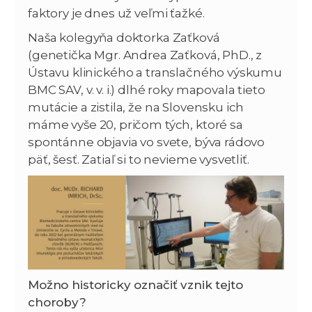
faktory je dnes už veľmi ťažké.
Naša kolegyňa doktorka Zaťková
(genetička Mgr. Andrea Zaťková, PhD., z
Ústavu klinického a translačného výskumu
BMC SAV, v. v. i.) dlhé roky mapovala tieto
mutácie a zistila, že na Slovensku ich
máme vyše 20, pričom tých, ktoré sa
spontánne objavia vo svete, býva rádovo
päť, šesť. Zatiaľ si to nevieme vysvetliť.
Možno historicky označiť vznik tejto
choroby?