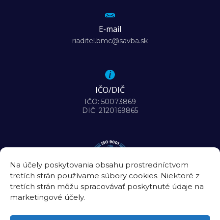
E-mail
riaditel.bmc@savba.sk
IČO/DIČ
IČO: 50073869
DIČ: 2120169865
Na účely poskytovania obsahu prostredníctvom
tretích strán používame súbory cookies. Niektoré z
tretích strán môžu spracovávať poskytnuté údaje na
marketingové účely.