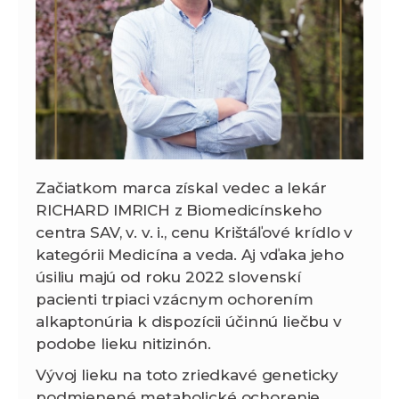
Začiatkom marca získal vedec a lekár
RICHARD IMRICH z Biomedicínskeho
centra SAV, v. v. i., cenu Krištáľové krídlo v
kategórii Medicína a veda. Aj vďaka jeho
úsiliu majú od roku 2022 slovenskí
pacienti trpiaci vzácnym ochorením
alkaptonúria k dispozícii účinnú liečbu v
podobe lieku nitizinón.
Vývoj lieku na toto zriedkavé geneticky
podmienené metabolické ochorenie