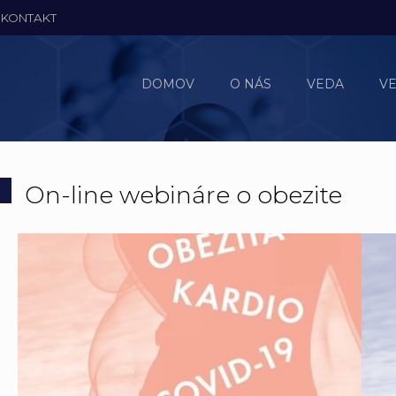
KONTAKT
DOMOV
O NÁS
VEDA
V
On-line webináre o obezite