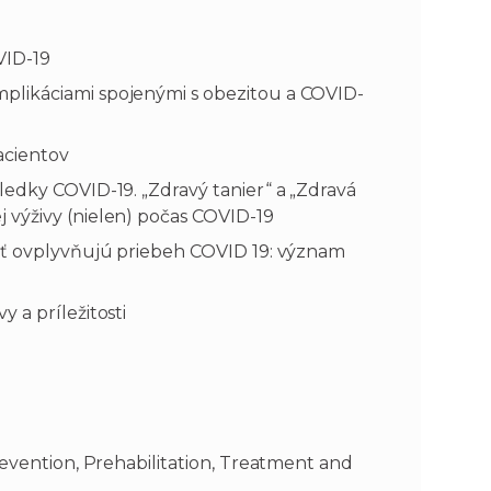
VID-19
plikáciami spojenými s obezitou a COVID-
acientov
ledky COVID-19. „Zdravý tanier“ a „Zdravá
 výživy (nielen) počas COVID-19
osť ovplyvňujú priebeh COVID 19: význam
 a príležitosti
revention, Prehabilitation, Treatment and