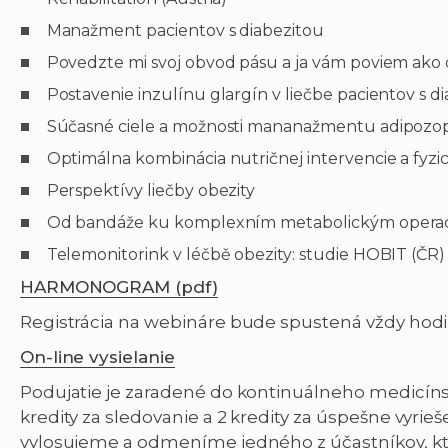
Manažment pacientov s diabezitou
Povedzte mi svoj obvod pásu a ja vám poviem ako 
Postavenie inzulínu glargín v liečbe pacientov s d
Súčasné ciele a možnosti mananažmentu adipozopa
Optimálna kombinácia nutričnej intervencie a fyzicke
Perspektívy liečby obezity
Od bandáže ku komplexním metabolickým opera
Telemonitorink v léčbě obezity: studie HOBIT (ČR)
HARMONOGRAM (pdf)
Registrácia na webináre bude spustená vždy hodi
On-line vysielanie
Podujatie je zaradené do kontinuálneho medicíns
kredity za sledovanie a 2 kredity za úspešne vyrie
vylosujeme a odmeníme jedného z účastníkov, kto