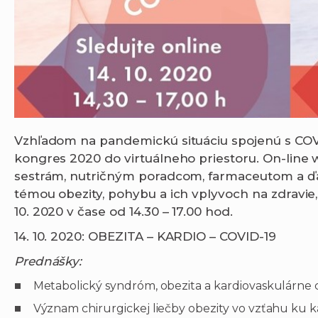
Vzhľadom na pandemickú situáciu spojenú s COV
kongres 2020 do virtuálneho priestoru. On-line
sestrám, nutričným poradcom, farmaceutom a ďa
témou obezity, pohybu a ich vplyvoch na zdravie, s
10. 2020 v čase od 14.30 – 17.00 hod.
14. 10. 2020: OBEZITA – KARDIO – COVID-19
Prednášky:
Metabolický syndróm, obezita a kardiovaskulárne
Význam chirurgickej liečby obezity vo vzťahu ku