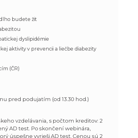
dlho budete žit
iabezitou
tickej dyslipidémie
j aktivity v prevencii a liečbe diabezity
cím (ČR)
nu pred podujatím (od 13.30 hod.)
keho vzdelávania, s počtom kreditov: 2
šený AD test. Po skončení webinára,
rý úspešne vyrieši AD test. Cenou sú 2