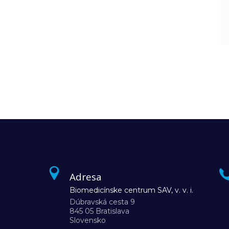
Adresa
Biomedicínske centrum SAV, v. v. i.
Dúbravská cesta 9
845 05 Bratislava
Slovensko