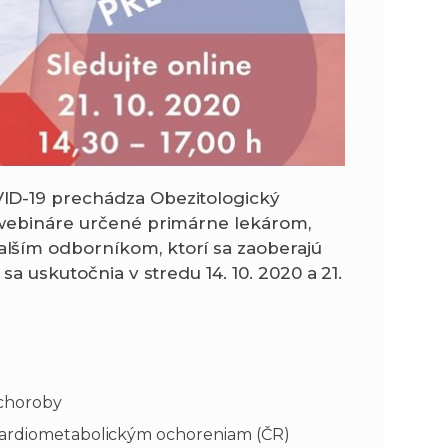
ID-19 prechádza Obezitologický
 webináre určené primárne lekárom,
lším odborníkom, ktorí sa zaoberajú
a uskutočnia v stredu 14. 10. 2020 a 21.
 choroby
 kardiometabolickým ochoreniam (ČR)