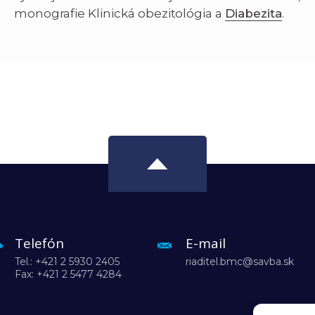
monografie Klinická obezitológia a
Diabezita
.
Telefón
E-mail
Tel.: +421 2 5930 2405
riaditel.bmc@savba.sk
Fax: +421 2 5477 4284