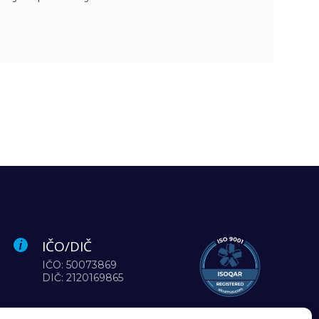
IČO/DIČ
IČO: 50073869
DIČ: 2120169865