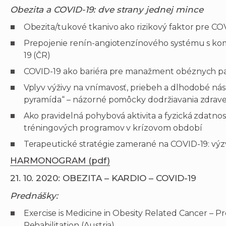
Obezita a COVID-19: dve strany jednej mince
Obezita/tukové tkanivo ako rizikový faktor pre CO
Prepojenie renín-angiotenzínového systému s kom
19 (ČR)
COVID-19 ako bariéra pre manažment obéznych p
Vplyv výživy na vnímavosť, priebeh a dlhodobé nás
pyramída“ – názorné pomôcky dodržiavania zdravej
Ako pravidelná pohybová aktivita a fyzická zdatn
tréningových programov v krízovom období
Terapeutické stratégie zamerané na COVID-19: výzvy
HARMONOGRAM (pdf)
21. 10. 2020: OBEZITA – KARDIO – COVID-19
Prednášky:
Exercise is Medicine in Obesity Related Cancer – P
Rehabilitation (Austria)