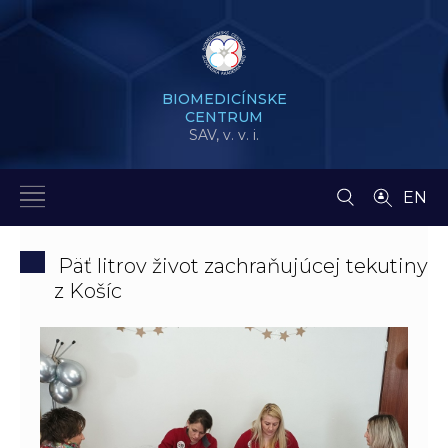
BIOMEDICÍNSKE
CENTRUM
SAV,
v. v. i.
EN
Päť litrov život zachraňujúcej tekutiny
z Košíc