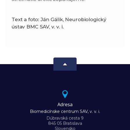
Text a foto: Ján Gálik, Neurobiologický
ústav BMC SAV, v. v. i.
Adresa
Biomedicínske centrum SAV, v. v. i.
Dúbravská cesta 9
845 05 Bratislava
Slovensko