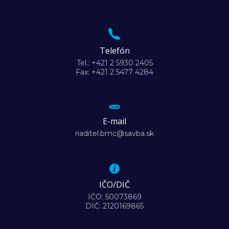
Telefón
Tel.: +421 2 5930 2405
Fax: +421 2 5477 4284
E-mail
riaditel.bmc@savba.sk
IČO/DIČ
IČO: 50073869
DIČ: 2120169865