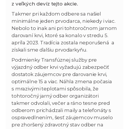
z veľkých devíz tejto akcie.
Takmer pri každom odbere sa našiel
minimálne jeden prvodarca, niekedy i viac.
Nebolo to inak ani pri tohtoročnom jarnom
darovaní krvi, ktoré sa konalo v stredu 5.
apríla 2023. Tradícia zostala neporušená a
získali sme ďalšiu prvodarkyňu.
Podmienky Transfúznej služby pre
výjazdný odber krvi vyžadujú zabezpečiť
dostatok záujemcov pre darovanie krvi,
optimálne 15 a viac. Náhla zmena počasia
s mrazivými teplotami spôsobila, že
tohtoročný jarný odber organizátori
takmer odvolali, večer a ráno tesne pred
odberom prichádzali maily a telefonáty s
ospravedlnením, šesť záujemcov muselo
pre zhoršený zdravotný stav odber na