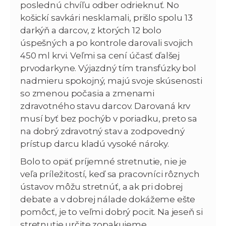
poslednú chvíľu odber odrieknuť. No
košickí savkári nesklamali, prišlo spolu 13
darkýň a darcov, z ktorých 12 bolo
úspešných a po kontrole darovali svojich
450 ml krvi. Veľmi sa cení účasť ďalšej
prvodarkyne. Výjazdný tím transfúzky bol
nadmieru spokojný, majú svoje skúsenosti
so zmenou počasia a zmenami
zdravotného stavu darcov. Darovaná krv
musí byť bez pochýb v poriadku, preto sa
na dobrý zdravotný stav a zodpovedný
prístup darcu kladú vysoké nároky.
Bolo to opäť príjemné stretnutie, nie je
veľa príležitostí, keď sa pracovníci rôznych
ústavov môžu stretnúť, a ak pri dobrej
debate a v dobrej nálade dokážeme ešte
pomôcť, je to veľmi dobrý pocit. Na jeseň si
stretnutie určite zopakujeme.