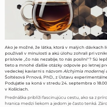
Ako je možné, že látka, ktorá v malých dávkach lie
používali v minulosti a akú úlohu zohrali pri vzn
príslovie „čo nás nezabije, to nás posilní“? Sú le
tieto a mnohé ďalšie otázky odpovie po letnej p
vedeckej kaviarni
s názvom
Alchýmia modernej d
Šoltésová Prnová, PhD., z Ústavu experimentálne
Podujatie sa koná v stredu 24. septembra o 18.00
v Košiciach.
Prednáška priblíži fascinujúcu cestu, ako sa z príro
hranica medzi liekom a jedom je často tenká. Záro