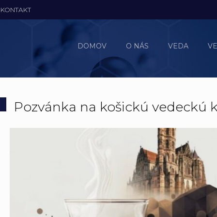
KONTAKT
DOMOV
O NÁS
VEDA
V
Pozvánka na košickú vedeckú ka