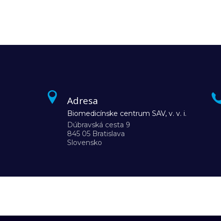
Adresa
Biomedicínske centrum SAV, v. v. i.
Dúbravská cesta 9
845 05 Bratislava
Slovensko