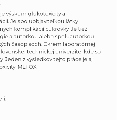
.
je výskum glukotoxicity a
ií. Je spoluobjaviteľkou látky
ych komplikácií cukrovky. Je tiež
ógie a autorkou alebo spoluautorkou
ckých časopisoch. Okrem laboratórnej
lovenskej technickej univerzite, kde so
. Jeden z výsledkov tejto práce je aj
oxicity: MLTOX.
 i.