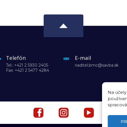
Telefón
E-mail
Tel.: +421 2 5930 2405
riaditel.bmc@savba.sk
Fax: +421 2 5477 4284
Na účely
používam
spracová
PR