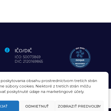
IČO/DIČ
IČO: 50073869
DIČ: 2120169865
 poskytovania obsahu prostredníctvom tretích strán
e súbory cookies. Niektoré z tretích strán môžu
vať poskytnuté údaje na marketingové účely.
IJAŤ
ODMIETNUŤ
ZOBRAZIŤ PREDVOĽBY