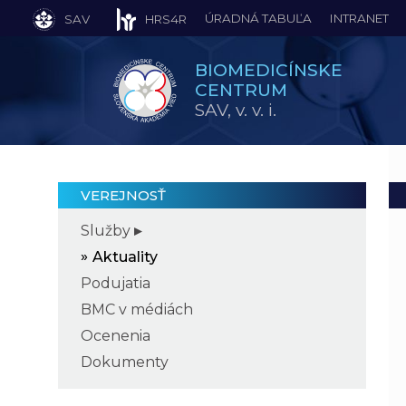
ÚRADNÁ TABUĽA
INTRANET
SAV
HRS4R
BIOMEDICÍNSKE
CENTRUM
SAV,
v. v. i.
VEREJNOSŤ
Služby
Aktuality
Podujatia
BMC v médiách
Ocenenia
Dokumenty