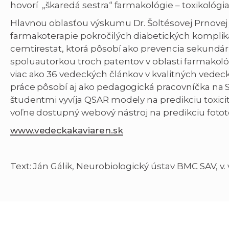
hovorí „škaredá sestra“ farmakológie – toxikológia
Hlavnou oblasťou výskumu Dr. Šoltésovej Prnovej 
farmakoterapie pokročilých diabetických komplikác
cemtirestat, ktorá pôsobí ako prevencia sekundárn
spoluautorkou troch patentov v oblasti farmakol
viac ako 36 vedeckých článkov v kvalitných vede
práce pôsobí aj ako pedagogická pracovníčka na S
študentmi vyvíja QSAR modely na predikciu toxicity
voľne dostupný webový nástroj na predikciu fotot
www.vedeckakaviaren.sk
Text: Ján Gálik, Neurobiologický ústav BMC SAV, v. v.