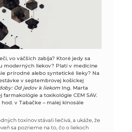
či, vo väčších zabíja? Ktoré jedy sa
iku moderných liekov? Platí v medicíne
pšie prírodné alebo syntetické lieky? Na
restávke v septembrovej košickej
oby: Od jedov k liekom
Ing. Marta
j farmakológie a toxikológie CEM SAV.
 hod. v Tabačke – malej kinosále
dných toxínov stávali liečivá, a ukáže, že
veň sa pozrieme na to, čo o liekoch