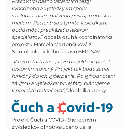
Pracovníci nášho ústavu ich testy
vyhodnotia a výsledky im spolu
s odporúčaním ďalšieho postupu odošlú e-
mailom. Pacienti sa s týmito výsledkami
budú môcť preukázať u lekárov
špecialistov
,“ dodala druhá koordinátorka
projektu Marcela Martončíková z
Neurobiologického ústavu BMC SAV.
„V tejto štartovacej fáze projektu je počet
testov limitovaný. Projekt tak bude zatiaľ
funkčný do ich vyčerpania. Po vyhodnotení
záujmu a výsledkov prvej fázy plánujeme
v projekte pokračovať,“
doplnili autorky.
Projekt Čuch a COVID-19 je jedným
z výsledkov dlhotrvajúceho úsilia