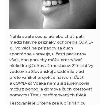
Náhla strata čuchu a/alebo chuti patrí
medzi hlavné príznaky ochorenia COVID-
19. Vo väčšine prípadov sa čuch
spontánne upravuje, u časti pacientov
však jeho poruchy môžu pretrvávať
niekoľko týždňov až mesiacov. Z iniciatívy
vedcov zo Slovenskej akadémie vied
preto vznikol projekt s názvom
Čuch
a COVID-19
. Vďaka nemu si záujemcovia
môžu z pohodlia domova čuch otestovať
pomocou Testu parfémovaných fixiek.
Testovanie je určené pre ľudí s náhlou