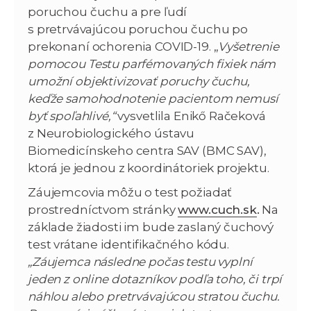
poruchou čuchu a pre ľudí
s pretrvávajúcou poruchou čuchu po
prekonaní ochorenia COVID-19. „
Vyšetrenie
pomocou Testu parfémovaných fixiek nám
umožní objektivizovať poruchy čuchu,
keďže samohodnotenie pacientom nemusí
byť spoľahlivé,“
vysvetlila Enikő Račeková
z Neurobiologického ústavu
Biomedicínskeho centra SAV (BMC SAV),
ktorá je jednou z koordinátoriek projektu.
Záujemcovia môžu o test požiadať
prostredníctvom stránky
www.cuch.sk
.
Na
základe žiadosti im bude zaslaný čuchový
test vrátane identifikačného kódu.
„Záujemca následne počas testu vyplní
jeden z online dotazníkov podľa toho, či trpí
náhlou alebo pretrvávajúcou stratou čuchu.