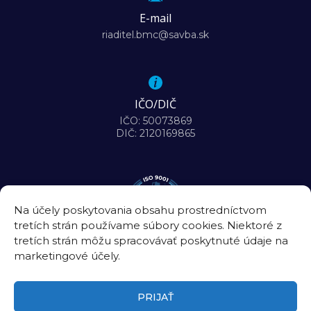
E-mail
riaditel.bmc@savba.sk
IČO/DIČ
IČO: 50073869
DIČ: 2120169865
Na účely poskytovania obsahu prostredníctvom
tretích strán používame súbory cookies. Niektoré z
tretích strán môžu spracovávať poskytnuté údaje na
marketingové účely.
PRIJAŤ