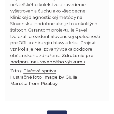
riešiteľského kolektívu o zavedenie
vyšetrovania čuchu ako všeobecnej
klinickej diagnostickej metódy na
Slovensku, podobne ako je to v okolitých
štátoch. Garantom projektu je Pavel
Doležal, prezident Slovenskej spoločnosti
pre ORL a chirurgiu hlavy a krku. Projekt
vznikol a je realizovaný vďaka podpore
občianskeho združenia
Združenie pre
podporu neurovedného výskumu
.
Zdroj:
Tlačová správa
Ilustračné foto:
Image by Giulia
Marotta from Pixabay