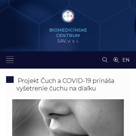
BIOMEDICÍNSKE
CENTRUM
SAV,
v. v. i.
EN
Projekt Čuch a COVID-19 prináša
vyšetrenie čuchu na diaľku