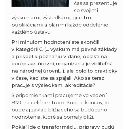
čas sa prezentuje
so svojimi
výskumami, výsledkami, grantmi,
publikáciami a plánmi každé oddelenie
každého ústavu.
Pri minulom hodnotení ste skončili
v kategórii C (… výskum má pevné základy
a prispel k poznaniu v danej oblasti na
európskej úrovni, organizácia je viditeľná
na národnej úrovni…), ale bolo to prakticky
v čase, keď ste sa spájali. Ako sa teraz
pracuje s výsledkami akreditácie?
S pripomienkami pracujeme vo vedení
BMC za celé centrum. Koniec koncov, to
bude aj základ blížiaceho sa budúceho
hodnotenia, ktoré sa pomaly blíži.
Pokiaľ ide o transformáciu, prípravy budú