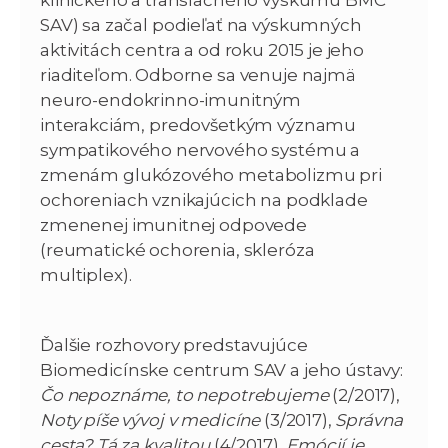
klinického a translačného výskumu BMC
SAV) sa začal podieľať na výskumných
aktivitách centra a od roku 2015 je jeho
riaditeľom. Odborne sa venuje najmä
neuro-endokrinno-imunitným
interakciám, predovšetkým významu
sympatikového nervového systému a
zmenám glukózového metabolizmu pri
ochoreniach vznikajúcich na podklade
zmenenej imunitnej odpovede
(reumatické ochorenia, skleróza
multiplex).
Ďalšie rozhovory predstavujúce
Biomedicínske centrum SAV a jeho ústavy:
Čo nepoznáme, to nepotrebujeme
(2/2017),
Noty píše vývoj v medicíne
(3/2017),
Správna
cesta? Tá za kvalitou
(4/2017),
Emócií je