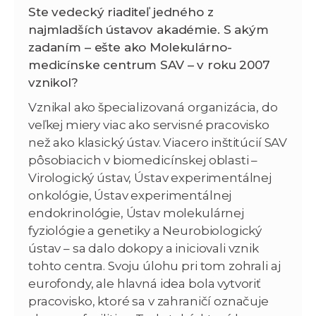
Ste vedecký riaditeľ jedného z
najmladších ústavov akadémie. S akým
zadaním – ešte ako Molekulárno-
medicínske centrum SAV – v roku 2007
vznikol?
Vznikal ako špecializovaná organizácia, do
veľkej miery viac ako servisné pracovisko
než ako klasický ústav. Viacero inštitúcií SAV
pôsobiacich v biomedicínskej oblasti –
Virologický ústav, Ústav experimentálnej
onkológie, Ústav experimentálnej
endokrinológie, Ústav molekulárnej
fyziológie a genetiky a Neurobiologický
ústav – sa dalo dokopy a iniciovali vznik
tohto centra. Svoju úlohu pri tom zohrali aj
eurofondy, ale hlavná idea bola vytvoriť
pracovisko, ktoré sa v zahraničí označuje