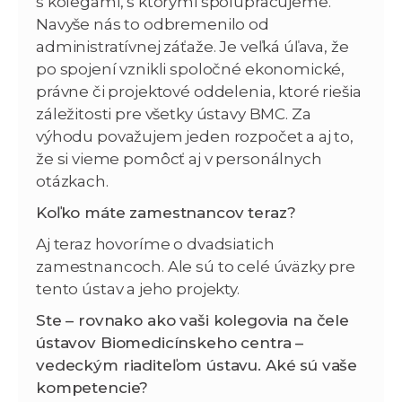
s kolegami, s ktorými spolupracujeme.
Navyše nás to odbremenilo od
administratívnej záťaže. Je veľká úľava, že
po spojení vznikli spoločné ekonomické,
právne či projektové oddelenia, ktoré riešia
záležitosti pre všetky ústavy BMC. Za
výhodu považujem jeden rozpočet a aj to,
že si vieme pomôcť aj v personálnych
otázkach.
Koľko máte zamestnancov teraz?
Aj teraz hovoríme o dvadsiatich
zamestnancoch. Ale sú to celé úväzky pre
tento ústav a jeho projekty.
Ste – rovnako ako vaši kolegovia na čele
ústavov Biomedicínskeho centra –
vedeckým riaditeľom ústavu. Aké sú vaše
kompetencie?