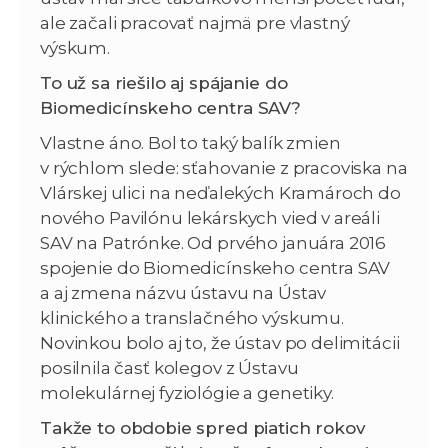
ale začali pracovať najmä pre vlastný
výskum.
To už sa riešilo aj spájanie do
Biomedicínskeho centra SAV?
Vlastne áno. Bol to taký balík zmien
v rýchlom slede: sťahovanie z pracoviska na
Vlárskej ulici na neďalekých Kramároch do
nového Pavilónu lekárskych vied v areáli
SAV na Patrónke. Od prvého januára 2016
spojenie do Biomedicínskeho centra SAV
a aj zmena názvu ústavu na Ústav
klinického a translačného výskumu.
Novinkou bolo aj to, že ústav po delimitácii
posilnila časť kolegov z Ústavu
molekulárnej fyziológie a genetiky.
Takže to obdobie spred piatich rokov