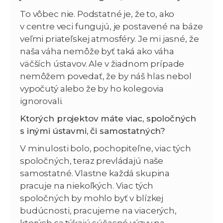
To vôbec nie. Podstatné je, že to, ako
v centre veci fungujú, je postavené na báze
veľmi priateľskej atmosféry. Je mi jasné, že
naša váha nemôže byť taká ako váha
väčších ústavov. Ale v žiadnom prípade
nemôžem povedať, že by náš hlas nebol
vypočutý alebo že by ho kolegovia
ignorovali.
Ktorých projektov máte viac, spoločných
s inými ústavmi, či samostatných?
V minulosti bolo, pochopiteľne, viac tých
spoločných, teraz prevládajú naše
samostatné. Vlastne každá skupina
pracuje na niekoľkých. Viac tých
spoločných by mohlo byť v blízkej
budúcnosti, pracujeme na viacerých,