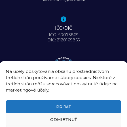
IČO/DIČ
IČO: 50073869
DIČ: 2120169865
Na účely poskytovania obsahu prostredníctvom
tretích strán používame súbory cookies. Niektoré z
tretích strán môžu spracovávať poskytnuté údaje na
marketingové účely.
PRIJAŤ
ODMIETNUŤ
©2026
Biomedicínske centrum Slovenskej akadémie vied, v. v. i.