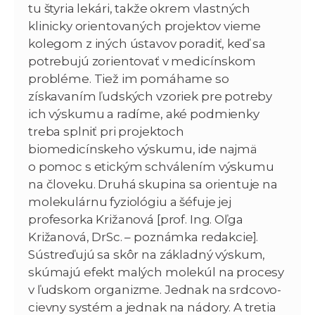
tu štyria lekári, takže okrem vlastných
klinicky orientovaných projektov vieme
kolegom z iných ústavov poradiť, keď sa
potrebujú zorientovať v medicínskom
probléme. Tiež im pomáhame so
získavaním ľudských vzoriek pre potreby
ich výskumu a radíme, aké podmienky
treba splniť pri projektoch
biomedicínskeho výskumu, ide najmä
o pomoc s etickým schválením výskumu
na človeku. Druhá skupina sa orientuje na
molekulárnu fyziológiu a šéfuje jej
profesorka Križanová [prof. Ing. Oľga
Križanová, DrSc. – poznámka redakcie].
Sústreďujú sa skôr na základný výskum,
skúmajú efekt malých molekúl na procesy
v ľudskom organizme. Jednak na srdcovo-
cievny systém a jednak na nádory. A tretia