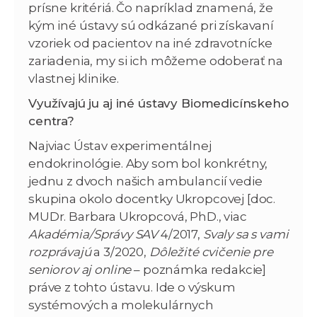
prísne kritériá. Čo napríklad znamená, že
kým iné ústavy sú odkázané pri získavaní
vzoriek od pacientov na iné zdravotnícke
zariadenia, my si ich môžeme odoberať na
vlastnej klinike.
Využívajú ju aj iné ústavy Biomedicínskeho
centra?
Najviac Ústav experimentálnej
endokrinológie. Aby som bol konkrétny,
jednu z dvoch našich ambulancií vedie
skupina okolo docentky Ukropcovej [doc.
MUDr. Barbara Ukropcová, PhD., viac
Akadémia/Správy SAV
4/2017,
Svaly sa s vami
rozprávajú
a 3/2020,
Dôležité cvičenie pre
seniorov aj online
– poznámka redakcie]
práve z tohto ústavu. Ide o výskum
systémových a molekulárnych