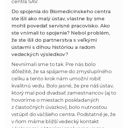
centra SAV.
Do spojenia do Biomedicínskeho centra
ste išli ako malý ústav, vlastne by sme
mohli povedať servisné pracovisko. Ako
ste vnímali to spojenie? Nebol problém,
že ste išli do partnerstva s veľkými
ústavmi s dlhou históriou a radom
vedeckých výsledkov?
Nevnímali sme to tak. Pre nás bolo
dôležité, že sa spájame do zmysluplného
celku a tento krok nám umožní robiť
kvalitnú vedu. Bolo jasné, že pre náš ústav,
ktorý mal pod dvadsať zamestnancov (aj to
hovoríme o miestach poskladaných
z čiastočných úväzkov), bolo nutnosťou
vstúpiť do väčšieho centra. Podstatné je, že
v ňom máme bližší vedecký kontakt