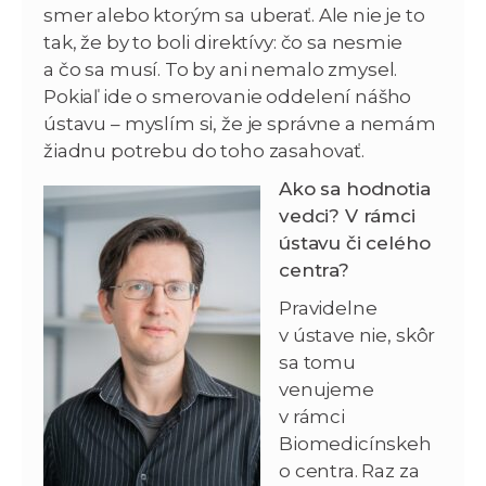
smer alebo ktorým sa uberať. Ale nie je to
tak, že by to boli direktívy: čo sa nesmie
a čo sa musí. To by ani nemalo zmysel.
Pokiaľ ide o smerovanie oddelení nášho
ústavu – myslím si, že je správne a nemám
žiadnu potrebu do toho zasahovať.
Ako sa hodnotia
vedci? V rámci
ústavu či celého
centra?
Pravidelne
v ústave nie, skôr
sa tomu
venujeme
v rámci
Biomedicínskeh
o centra. Raz za