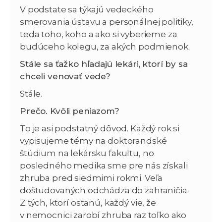
V podstate sa týkajú vedeckého
smerovania ústavu a personálnej politiky,
teda toho, koho a ako si vyberieme za
budúceho kolegu, za akých podmienok.
Stále sa ťažko hľadajú lekári, ktorí by sa
chceli venovať vede?
Stále.
Prečo. Kvôli peniazom?
To je asi podstatný dôvod. Každý rok si
vypisujeme témy na doktorandské
štúdium na lekársku fakultu, no
posledného medika sme pre nás získali
zhruba pred siedmimi rokmi. Veľa
doštudovaných odchádza do zahraničia.
Z tých, ktorí ostanú, každý vie, že
v nemocnici zarobí zhruba raz toľko ako