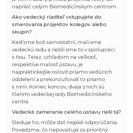
naprieč celým Biomedicínskym centrom.
Ako vedecký riaditeľ vstupujete do
smerovania projektov kolegov alebo
skupín?
Keď sme boli samostatní, mali sme
vedeckú radu a riešili sme to v spolupráci
s ňou. Teraz, vzhľadom na veľkosť,
respektíve malosť ústavu, je
najpraktickejšie osloviť priamo vedúcich
oddelení a prekonzultovať to priamo
s nimi. Koniec koncov, dvaja z nich sú
členmi vedeckej rady Biomedicínskeho
centra.
Vedecké zameranie celého ústavu rieši tá?
Sleduje ho, môže dať nejaké odporúčania.
Povedzme, čo nepovažuje za prioritný