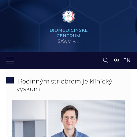
BIOMEDICÍNSKE
CENTRUM
SAV,
v. v. i.
EN
Rodinným striebrom je klinický
výskum