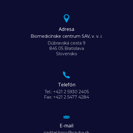
Adresa
Biomedicínske centrum SAV, v. v. i.
Dúbravská cesta 9
845 05 Bratislava
Slovensko
Telefón
Tel.: +421 2 5930 2405
Fax: +421 2 5477 4284
E-mail
riaditel.bmc@savba.sk