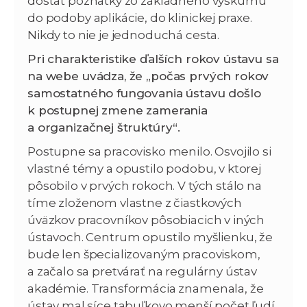
dostať poznatky zo základného výskumu
do podoby aplikácie, do klinickej praxe.
Nikdy to nie je jednoduchá cesta.
Pri charakteristike ďalších rokov ústavu sa
na webe uvádza, že „počas prvých rokov
samostatného fungovania ústavu došlo
k postupnej zmene zamerania
a organizačnej štruktúry“.
Postupne sa pracovisko menilo. Osvojilo si
vlastné témy a opustilo podobu, v ktorej
pôsobilo v prvých rokoch. V tých stálo na
tíme zloženom vlastne z čiastkových
úväzkov pracovníkov pôsobiacich v iných
ústavoch. Centrum opustilo myšlienku, že
bude len špecializovaným pracoviskom,
a začalo sa pretvárať na regulárny ústav
akadémie. Transformácia znamenala, že
ústav mal síce tabuľkovo menší počet ľudí,