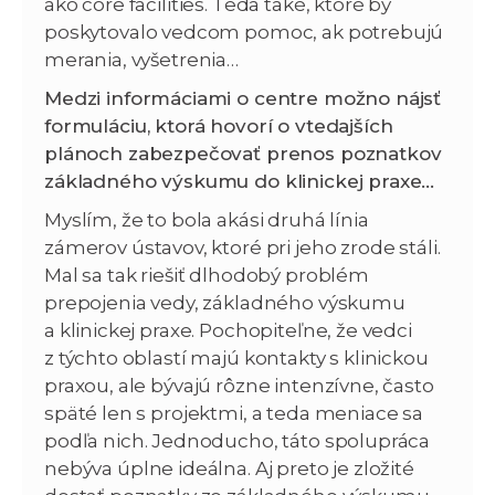
ako core facilities. Teda také, ktoré by
poskytovalo vedcom pomoc, ak potrebujú
merania, vyšetrenia…
Medzi informáciami o centre možno nájsť
formuláciu, ktorá hovorí o vtedajších
plánoch zabezpečovať prenos poznatkov
základného výskumu do klinickej praxe…
Myslím, že to bola akási druhá línia
zámerov ústavov, ktoré pri jeho zrode stáli.
Mal sa tak riešiť dlhodobý problém
prepojenia vedy, základného výskumu
a klinickej praxe. Pochopiteľne, že vedci
z týchto oblastí majú kontakty s klinickou
praxou, ale bývajú rôzne intenzívne, často
späté len s projektmi, a teda meniace sa
podľa nich. Jednoducho, táto spolupráca
nebýva úplne ideálna. Aj preto je zložité