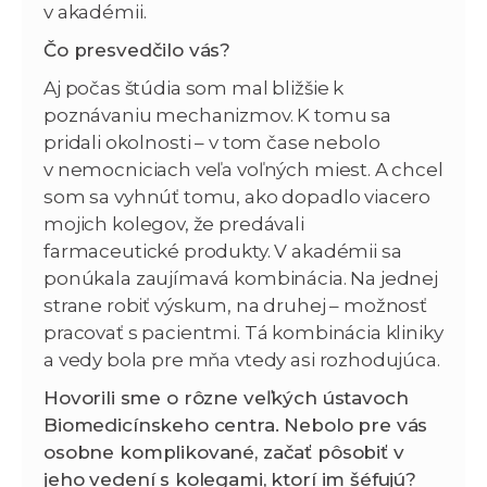
v akadémii.
Čo presvedčilo vás?
Aj počas štúdia som mal bližšie k
poznávaniu mechanizmov. K tomu sa
pridali okolnosti – v tom čase nebolo
v nemocniciach veľa voľných miest. A chcel
som sa vyhnúť tomu, ako dopadlo viacero
mojich kolegov, že predávali
farmaceutické produkty. V akadémii sa
ponúkala zaujímavá kombinácia. Na jednej
strane robiť výskum, na druhej – možnosť
pracovať s pacientmi. Tá kombinácia kliniky
a vedy bola pre mňa vtedy asi rozhodujúca.
Hovorili sme o rôzne veľkých ústavoch
Biomedicínskeho centra. Nebolo pre vás
osobne komplikované, začať pôsobiť v
jeho vedení s kolegami, ktorí im šéfujú?