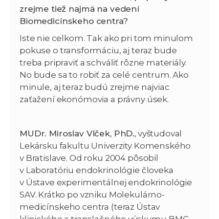
zrejme tiež najmä na vedení
Biomedicínskeho centra?
Iste nie celkom. Tak ako pri tom minulom
pokuse o transformáciu, aj teraz bude
treba pripraviť a schváliť rôzne materiály.
No bude sa to robiť za celé centrum. Ako
minule, aj teraz budú zrejme najviac
zaťažení ekonómovia a právny úsek.
MUDr. Miroslav Vlček, PhD.,
vyštudoval
Lekársku fakultu Univerzity Komenského
v Bratislave. Od roku 2004 pôsobil
v Laboratóriu endokrinológie človeka
v Ústave experimentálnej endokrinológie
SAV. Krátko po vzniku Molekulárno-
medicínskeho centra (teraz Ústav