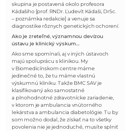
skupina je postavená okolo profesora
Kádašiho [prof. RNDr. Ľudevít Kádaši, DrSc.
– poznámka redakcie] a venuje sa
diagnostike rôznych genetických ochorení.
Ako je zreteľné, významnou devízou
ústavu je klinický výskum…
Ako sme spomínali, aj v iných ústavoch
majú spoluprácu s klinikou. My
v Biomedicínskom centre máme
jedinečné to, že tu máme vlastnú
výskumnú kliniku. Takže BMC SAV je
klasifikovaný ako samostatné
a plnohodnotné zdravotnícke zariadenie,
v ktorom je ambulancia vnútorného
lekárstva a ambulancia diabetológie. Tu by
som možno dodal, že získať na to všetky
povolenia nie je jednoduché, musíte splniť