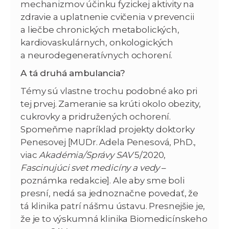
mechanizmov účinku fyzickej aktivity na
zdravie a uplatnenie cvičenia v prevencii
a liečbe chronických metabolických,
kardiovaskulárnych, onkologických
a neurodegeneratívnych ochorení.
A tá druhá ambulancia?
Témy sú vlastne trochu podobné ako pri
tej prvej. Zameranie sa krúti okolo obezity,
cukrovky a pridružených ochorení.
Spomeňme napríklad projekty doktorky
Penesovej [MUDr. Adela Penesová, PhD.,
viac
Akadémia/Správy SAV
5/2020,
Fascinujúci svet medicíny a vedy
–
poznámka redakcie]. Ale aby sme boli
presní, nedá sa jednoznačne povedať, že
tá klinika patrí nášmu ústavu. Presnejšie je,
že je to výskumná klinika Biomedicínskeho