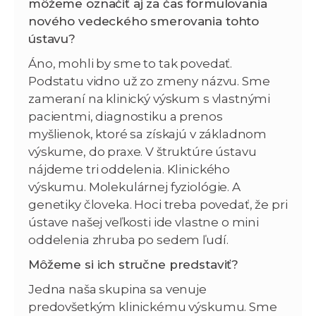
môžeme označiť aj za čas formulovania
nového vedeckého smerovania tohto
ústavu?
Áno, mohli by sme to tak povedať.
Podstatu vidno už zo zmeny názvu. Sme
zameraní na klinický výskum s vlastnými
pacientmi, diagnostiku a prenos
myšlienok, ktoré sa získajú v základnom
výskume, do praxe. V štruktúre ústavu
nájdeme tri oddelenia. Klinického
výskumu. Molekulárnej fyziológie. A
genetiky človeka. Hoci treba povedať, že pri
ústave našej veľkosti ide vlastne o mini
oddelenia zhruba po sedem ľudí.
Môžeme si ich stručne predstaviť?
Jedna naša skupina sa venuje
predovšetkým klinickému výskumu. Sme