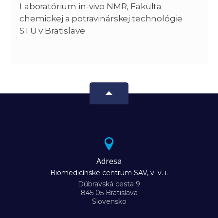
Laboratórium in-vivo NMR, Fakulta
chemickej a potravinárskej technológie
STU v Bratislave
Adresa
Biomedicínske centrum SAV, v. v. i.
Dúbravská cesta 9
845 05 Bratislava
Slovensko