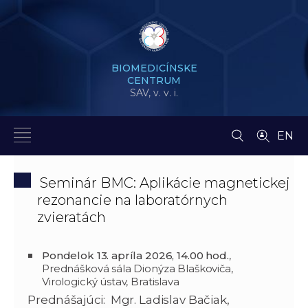
BIOMEDICÍNSKE
CENTRUM
SAV,
v. v. i.
EN
Seminár BMC: Aplikácie magnetickej
rezonancie na laboratórnych
zvieratách
Pondelok 13. apríla 2026, 14.00 hod.
,
Prednášková sála Dionýza Blaškoviča,
Virologický ústav, Bratislava
Prednášajúci: Mgr. Ladislav Bačiak,