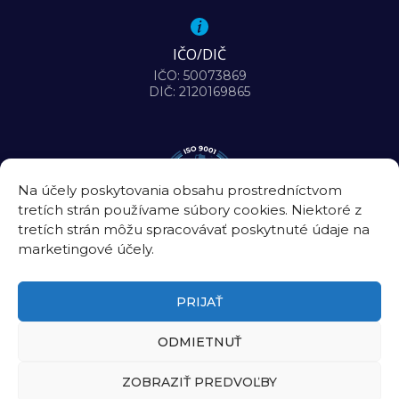
IČO/DIČ
IČO: 50073869
DIČ: 2120169865
Na účely poskytovania obsahu prostredníctvom
tretích strán používame súbory cookies. Niektoré z
tretích strán môžu spracovávať poskytnuté údaje na
marketingové účely.
PRIJAŤ
ODMIETNUŤ
©2026
Biomedicínske centrum Slovenskej akadémie vied, v. v. i.
ZOBRAZIŤ PREDVOĽBY
Úradná tabuľa
|
Intranet
|
Kontakt