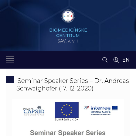
BIOMEDICÍNSKE
CENTRUM
SAV,
v. v. i.
EN
Seminar Speaker Series – Dr. Andreas
Schwaighofer (17. 12. 2020)