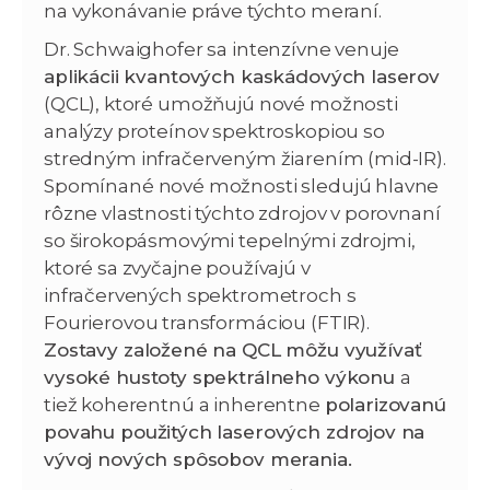
na vykonávanie práve týchto meraní.
Dr. Schwaighofer sa intenzívne venuje
aplikácii kvantových kaskádových laserov
(QCL), ktoré umožňujú nové možnosti
analýzy proteínov spektroskopiou so
stredným infračerveným žiarením (mid-IR).
Spomínané nové možnosti sledujú hlavne
rôzne vlastnosti týchto zdrojov v porovnaní
so širokopásmovými tepelnými zdrojmi,
ktoré sa zvyčajne používajú v
infračervených spektrometroch s
Fourierovou transformáciou (FTIR).
Zostavy založené na QCL môžu využívať
vysoké hustoty spektrálneho výkonu
a
tiež koherentnú a inherentne
polarizovanú
povahu použitých laserových zdrojov na
vývoj nových spôsobov merania.