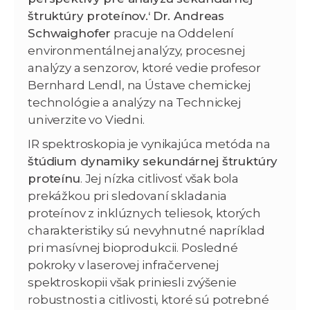
štruktúry proteínov.‘
Dr. Andreas
Schwaighofer
pracuje na Oddelení
environmentálnej analýzy, procesnej
analýzy a senzorov, ktoré vedie profesor
Bernhard Lendl, na Ústave chemickej
technológie a analýzy na Technickej
univerzite vo Viedni.
IR spektroskopia je vynikajúca metóda na
štúdium dynamiky sekundárnej štruktúry
proteínu
. Jej nízka citlivosť však bola
prekážkou pri sledovaní skladania
proteínov z inklúznych teliesok, ktorých
charakteristiky sú nevyhnutné napríklad
pri masívnej bioprodukcii. Posledné
pokroky v laserovej infračervenej
spektroskopii však priniesli zvýšenie
robustnosti a citlivosti, ktoré sú potrebné