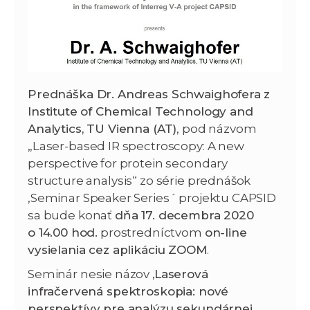
Prednáška Dr. Andreas Schwaighofera
z
Institute of Chemical Technology and
Analytics, TU Vienna (AT)
, pod názvom
„Laser-based IR spectroscopy: A new
perspective for protein secondary
structure analysis“ zo série prednášok
,Seminar Speaker Series´ projektu CAPSID
sa bude konať
dňa 17. decembra 2020
o 14.00 hod.
prostredníctvom
on-line
vysielania cez aplikáciu ZOOM
.
Seminár nesie názov
‚Laserová
infračervená spektroskopia: nové
perspektívy pre analýzu sekundárnej