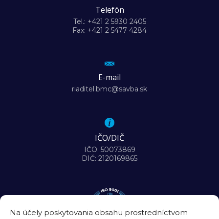
Telefón
Tel.: +421 2 5930 2405
Fax: +421 2 5477 4284
E-mail
riaditel.bmc@savba.sk
IČO/DIČ
IČO: 50073869
DIČ: 2120169865
Na účely poskytovania obsahu prostredníctvom