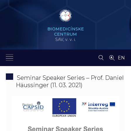
BIOMEDICÍNSKE
CENTRUM
SAV,
v. v. i.
EN
Seminar Speaker Series – Prof. Daniel
Häussinger (11. 03. 2021)