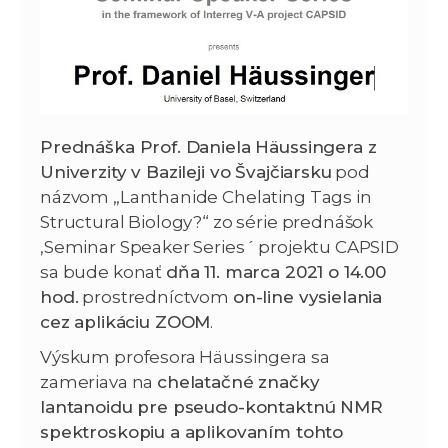
Prednáška Prof. Daniela Häussingera z
Univerzity v Bazileji vo Švajčiarsku
pod
názvom „Lanthanide Chelating Tags in
Structural Biology?“ zo série prednášok
,Seminar Speaker Series´ projektu CAPSID
sa bude konať
dňa 11. marca 2021 o 14.00
hod.
prostredníctvom
on-line vysielania
cez aplikáciu ZOOM
.
Výskum profesora Häussingera sa
zameriava na
chelatačné značky
lantanoidu pre pseudo-kontaktnú NMR
spektroskopiu a aplikovaním tohto