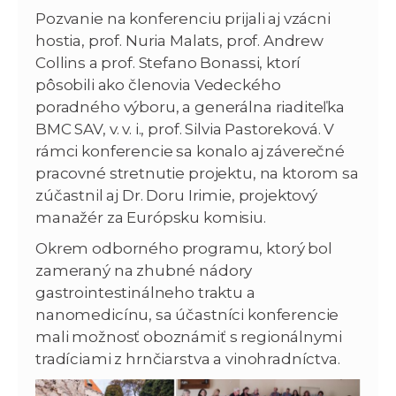
Pozvanie na konferenciu prijali aj vzácni
hostia, prof. Nuria Malats, prof. Andrew
Collins a prof. Stefano Bonassi, ktorí
pôsobili ako členovia Vedeckého
poradného výboru, a generálna riaditeľka
BMC SAV, v. v. i., prof. Silvia Pastoreková. V
rámci konferencie sa konalo aj záverečné
pracovné stretnutie projektu, na ktorom sa
zúčastnil aj Dr. Doru Irimie, projektový
manažér za Európsku komisiu.
Okrem odborného programu, ktorý bol
zameraný na zhubné nádory
gastrointestinálneho traktu a
nanomedicínu, sa účastníci konferencie
mali možnosť oboznámiť s regionálnymi
tradíciami z hrnčiarstva a vinohradníctva.