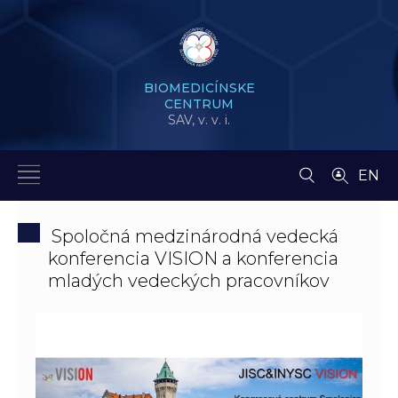
BIOMEDICÍNSKE
CENTRUM
SAV,
v. v. i.
EN
Spoločná medzinárodná vedecká
konferencia VISION a konferencia
mladých vedeckých pracovníkov