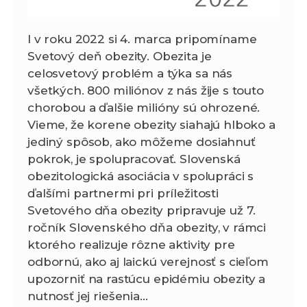
I v roku 2022 si 4. marca pripomíname
Svetový deň obezity. Obezita je
celosvetový problém a týka sa nás
všetkých. 800 miliónov z nás žije s touto
chorobou a ďalšie milióny sú ohrozené.
Vieme, že korene obezity siahajú hlboko a
jediný spôsob, ako môžeme dosiahnuť
pokrok, je spolupracovať. Slovenská
obezitologická asociácia v spolupráci s
ďalšími partnermi pri príležitosti
Svetového dňa obezity pripravuje už 7.
ročník Slovenského dňa obezity, v rámci
ktorého realizuje rôzne aktivity pre
odbornú, ako aj laickú verejnosť s cieľom
upozorniť na rastúcu epidémiu obezity a
nutnosť jej riešenia…