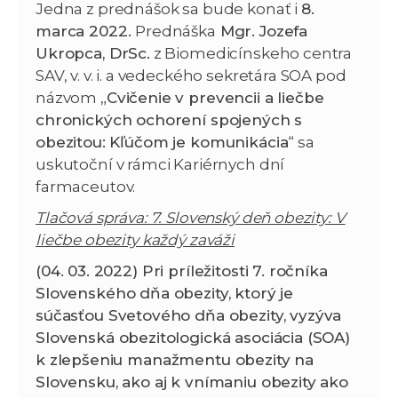
Jedna z prednášok sa bude konať i
8.
marca 2022.
Prednáška
Mgr. Jozefa
Ukropca, DrSc.
z Biomedicínskeho centra
SAV, v. v. i. a vedeckého sekretára SOA pod
názvom
„Cvičenie v prevencii a liečbe
chronických ochorení spojených s
obezitou: Kľúčom je komunikácia
“ sa
uskutoční v rámci Kariérnych dní
farmaceutov.
Tlačová správa: 7. Slovenský deň obezity: V
liečbe obezity každý zaváži
(04. 03. 2022) Pri príležitosti 7. ročníka
Slovenského dňa obezity, ktorý je
súčasťou Svetového dňa obezity, vyzýva
Slovenská obezitologická asociácia (SOA)
k zlepšeniu manažmentu obezity na
Slovensku, ako aj k vnímaniu obezity ako