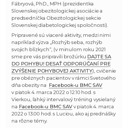
Fábryová, PhD., MPH (prezidentka
Slovenskej obezitologickej asociácie a
predsedníčka Obezitologickej sekcie
Slovenskej diabetologickej spoločnosti).
Pripravené sú viaceré aktivity, medzi nimi
napríklad výzva „Rozhýb seba, rozhýb
svojich blízkych“, (v minulom roku 2021
sme pre vás pripravili brožúrku
DAJTE SA
DO POHYBU! DESAŤ ODPORÚČANÍ PRE
ZVÝŠENIE POHYBOVEJ AKTIVITY
), cvičenie
pre obéznych pacientov v rámci Svetového
dňa obezity na
Facebook-u BMC SAV
v piatok 4. marca 2022 o 12.10 hod. s
Vierkou, ľahký intervalový tréning vysielaný
na
Facebook-u BMC SAV
v piatok 4. marca
2022 o 13.00 hod. s Luciou, ako aj prednášky
na rôzne témy.