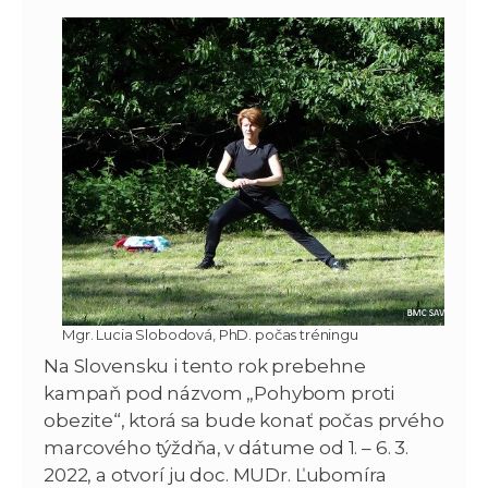
Mgr. Lucia Slobodová, PhD. počas tréningu
Na Slovensku i tento rok prebehne
kampaň pod názvom „Pohybom proti
obezite“, ktorá sa bude konať počas prvého
marcového týždňa, v dátume od 1. – 6. 3.
2022, a otvorí ju doc. MUDr. Ľubomíra