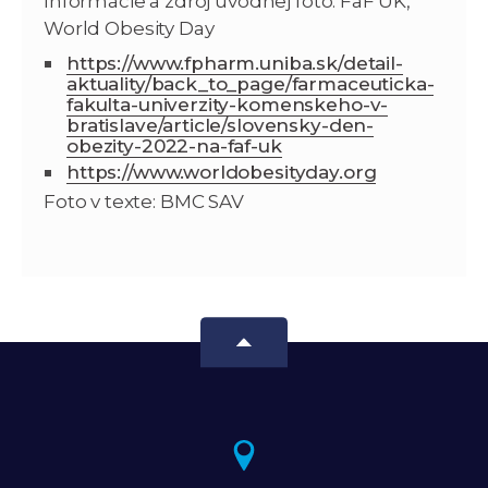
Informácie a zdroj úvodnej foto: FaF UK,
World Obesity Day
https://www.fpharm.uniba.sk/detail-
aktuality/back_to_page/farmaceuticka-
fakulta-univerzity-komenskeho-v-
bratislave/article/slovensky-den-
obezity-2022-na-faf-uk
https://www.worldobesityday.org
Foto v texte: BMC SAV