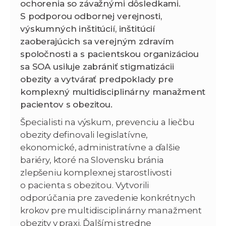
ochorenia so závažnými dôsledkami.
S podporou odbornej verejnosti,
výskumných inštitúcií, inštitúcií
zaoberajúcich sa verejným zdravím
spoločnosti a s pacientskou organizáciou
sa SOA usiluje zabrániť stigmatizácii
obezity a vytvárať predpoklady pre
komplexný multidisciplinárny manažment
pacientov s obezitou.
Špecialisti na výskum, prevenciu a liečbu
obezity definovali legislatívne,
ekonomické, administratívne a ďalšie
bariéry, ktoré na Slovensku bránia
zlepšeniu komplexnej starostlivosti
o pacienta s obezitou. Vytvorili
odporúčania pre zavedenie konkrétnych
krokov pre multidisciplinárny manažment
obezity v praxi. Ďalšími stredne