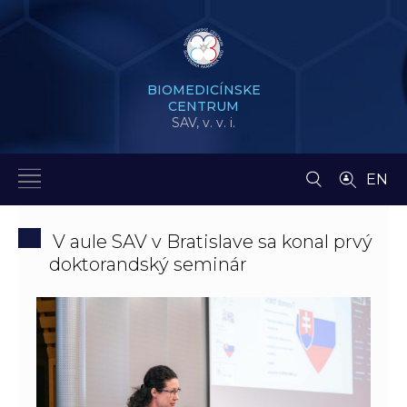
BIOMEDICÍNSKE
CENTRUM
SAV,
v. v. i.
EN
V aule SAV v Bratislave sa konal prvý
doktorandský seminár