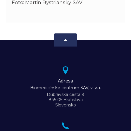
Foto: Martin Bystriansky, SAV
Adresa
Biomedicínske centrum SAV, v. v. i.
Dúbravská cesta 9
845 05 Bratislava
Slovensko