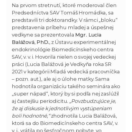
Na prvom stretnutí, ktoré moderoval člen
Predsedníctva SAV Tomáš Hromádka, sa
predstavili tri doktorandky. V rámci „bloku“
predstavenia príbehu mladej a úspešnej
vedkyne sa prezentovala
Mgr. Lucia
Balážová, PhD.,
z Ústavu experimentálnej
endokrinológie Biomedicínskeho centra
SAV, v. v. i. Hovorila nielen o svojej vedeckej
práci (Lucia Balážová je Vedkyňa roka SR
2021 v kategórii Mladá vedecká pracovníčka
– pozn. aut.), ale aj o úlohe matky. Sama
hodnotila organizáciu takého seminára ako
„super nápad“, ktorý by si podľa nej zaslúžil
aj častejšiu periodicitu
. „Povzbudzujúce je,
že aj diskusie k jednotlivým vystúpeniam
boli hodnotné,“
zhodnotila Lucia Balážová,
ktorá sa do Biomedicínskeho centra SAV, v.
v. i., vrátila po šesťročnom pobyte vo