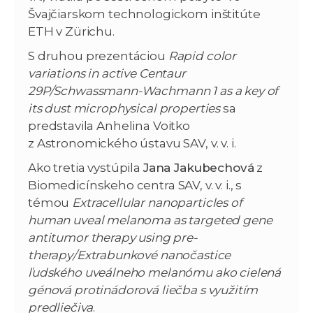
Švajčiarskom technologickom inštitúte
ETH v Zürichu.
S druhou prezentáciou
Rapid color
variations in active Centaur
29P/Schwassmann-Wachmann 1 as a key of
its dust microphysical properties
sa
predstavila Anhelina Voitko
z Astronomického ústavu SAV, v. v. i.
Ako tretia vystúpila
Jana Jakubechová
z
Biomedicínskeho centra SAV, v. v. i., s
témou
Extracellular nanoparticles of
human uveal melanoma as targeted gene
antitumor therapy using pre-
therapy/Extrabunkové nanočastice
ľudského uveálneho melanómu ako cielená
génová protinádorová liečba s využitím
predliečiva
.