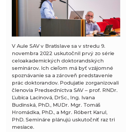
V Aule SAV v Bratislave sa v stredu 9.
novembra 2022 uskutočnil prvý zo série
celoakademických doktorandských
seminárov. Ich cieľom má byť vzájomné
spoznávanie sa a zároveň predstavenie
prác doktorandov. Podujatie zorganizovali
členovia Predsedníctva SAV – prof. RNDr.
Ľubica Lacinová, DrSc., Ing. Ivana
Budinská, PhD., MUDr. Mgr. Tomáš
Hromádka, PhD., a Mgr. Róbert Karul,
PhD. Semináre plánujú uskutočniť raz tri
mesiace.