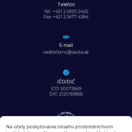
Telefón
Tel.: +421 2 5930 2405
Fax: +421 2 5477 4284
E-mail
riaditel.bmc@savba.sk
IČO/DIČ
IČO: 50073869
DIČ: 2120169865
Na účely poskytovania obsahu prostredníctvom