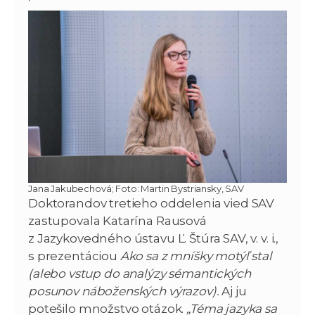
Jana Jakubechová; Foto: Martin Bystriansky, SAV
Doktorandov tretieho oddelenia vied SAV
zastupovala Katarína Rausová
z Jazykovedného ústavu Ľ. Štúra SAV, v. v. i.,
s prezentáciou
Ako sa z mníšky motýľ stal
(alebo vstup do analýzy sémantických
posunov náboženských výrazov).
Aj ju
potešilo množstvo otázok.
„Téma jazyka sa