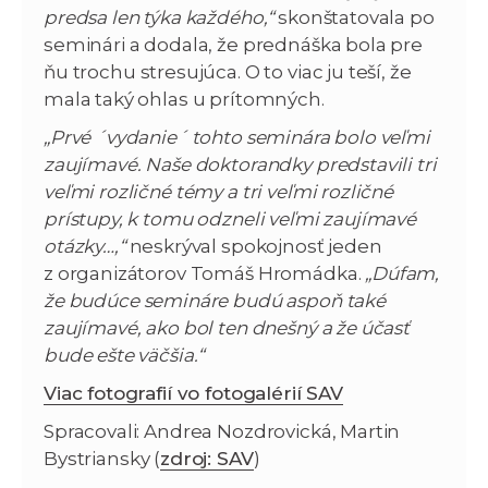
predsa len týka každého,“
skonštatovala po
seminári a dodala, že prednáška bola pre
ňu trochu stresujúca. O to viac ju teší, že
mala taký ohlas u prítomných.
„Prvé ´vydanie´ tohto seminára bolo veľmi
zaujímavé. Naše doktorandky predstavili tri
veľmi rozličné témy a tri veľmi rozličné
prístupy, k tomu odzneli veľmi zaujímavé
otázky…,“
neskrýval spokojnosť jeden
z organizátorov Tomáš Hromádka.
„Dúfam,
že budúce semináre budú aspoň také
zaujímavé, ako bol ten dnešný a že účasť
bude ešte väčšia.“
Viac fotografií vo fotogalérií SAV
Spracovali: Andrea Nozdrovická, Martin
Bystriansky (
zdroj: SAV
)