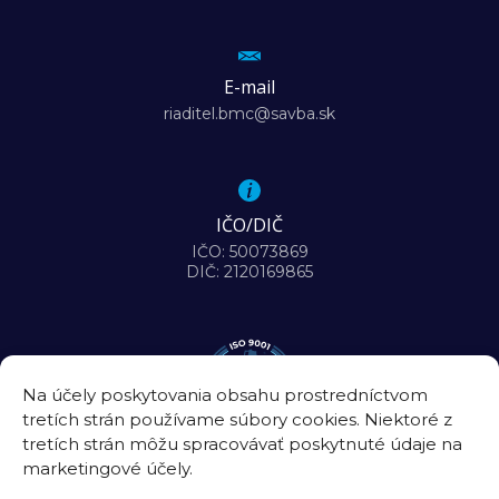
E-mail
riaditel.bmc@savba.sk
IČO/DIČ
IČO: 50073869
DIČ: 2120169865
Na účely poskytovania obsahu prostredníctvom
tretích strán používame súbory cookies. Niektoré z
tretích strán môžu spracovávať poskytnuté údaje na
marketingové účely.