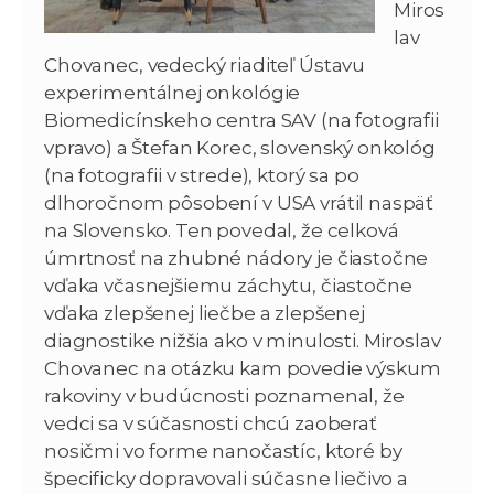
Miros
lav
Chovanec, vedecký riaditeľ Ústavu
experimentálnej onkológie
Biomedicínskeho centra SAV (na fotografii
vpravo) a Štefan Korec, slovenský onkológ
(na fotografii v strede), ktorý sa po
dlhoročnom pôsobení v USA vrátil naspäť
na Slovensko. Ten povedal, že celková
úmrtnosť na zhubné nádory je čiastočne
vďaka včasnejšiemu záchytu, čiastočne
vďaka zlepšenej liečbe a zlepšenej
diagnostike nižšia ako v minulosti. Miroslav
Chovanec na otázku kam povedie výskum
rakoviny v budúcnosti poznamenal, že
vedci sa v súčasnosti chcú zaoberať
nosičmi vo forme nanočastíc, ktoré by
špecificky dopravovali súčasne liečivo a