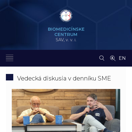
BIOMEDICÍNSKE
CENTRUM
SAV,
v. v. i.
EN
Vedecká diskusia v denníku SME