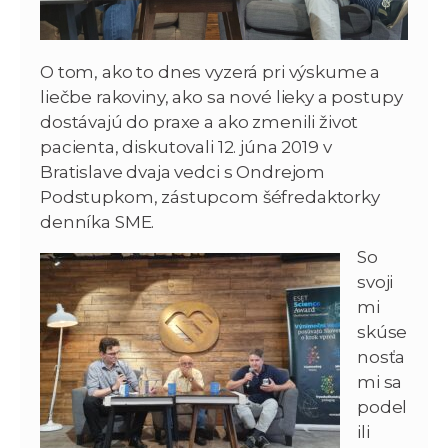
O tom, ako to dnes vyzerá pri výskume a
liečbe rakoviny, ako sa nové lieky a postupy
dostávajú do praxe a ako zmenili život
pacienta, diskutovali 12. júna 2019 v
Bratislave dvaja vedci s Ondrejom
Podstupkom, zástupcom šéfredaktorky
denníka SME.
So
svoji
mi
skúse
nosťa
mi sa
podel
ili