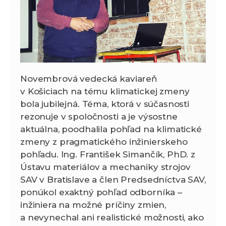
Novembrová vedecká kaviareň
v Košiciach na tému klimatickej zmeny
bola jubilejná. Téma, ktorá v súčasnosti
rezonuje v spoločnosti a je výsostne
aktuálna, poodhalila pohľad na klimatické
zmeny z pragmatického inžinierskeho
pohľadu. Ing. František Simančík, PhD. z
Ústavu materiálov a mechaniky strojov
SAV v Bratislave a člen Predsedníctva SAV,
ponúkol exaktný pohľad odborníka –
inžiniera na možné príčiny zmien,
a nevynechal ani realistické možnosti, ako