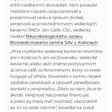
stihli návštevníci dozvedieť, nám povedal
realizátor nápadu popularizovať a
prezentovať vedu a výskum širokej
verejnosti aj prostredníctvom vedeckých
kaviarní, RNDr. Ján Gálik, CSc., vedecký
riaditeľ
Neurobiologického ústavu
Biomedicínskeho centra SAV v Košiciach
.
„Prvá myšlienka vedeckej kaviarne nevznikla
ani v Košiciach, ani na Slovensku. Vedecké
kaviarne, alebo skôr známe pod pojmom
Science café, sú fenoménom, ktorý vo svete
funguje už dlhšie. Slovensko v tomto nejaké
obdobie zaostávalo a zároveň zanedbávalo
kontakt s verejnosťou. Zdalo sa nám, že je to
škoda. Verejnosť nás predsa financuje,
a preto by mala mať možnosť, oboznámiť
sa, čo vo vede robíme“
, povedal na úvod