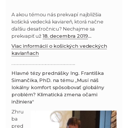
A akou témou nás prekvapí najbližšia
košická vedecká kaviareň, ktorá načne
ďalšiu desaťročnicu? Nechajme sa
prekvapiť už
18. decembra 2019
…
Viac informácií o košických vedeckých
kaviarňach
……………………………………………………..
Hlavné tézy prednášky Ing. Františka
Simančíka, PhD. na tému „Musí náš
lokálny komfort spôsobovať globálny
problém? Klimatická zmena očami
inžiniera“
Zhru
ba
pred