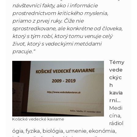
návštevníci fakty, ako i informácie
prostredníctvom kritického myslenia,
priamo z prvej ruky. Čiže nie
sprostredkovane, ale konkrétne od človeka,
ktorý s tým robí, ktorý tomu venuje celý
život, ktorý s vedeckými metódami
pracuje.“
Témy
vede
ckýc
h
kavia
rní…
Medi
cína,
Košické vedecké kaviarne
rádiol
ógia, fyzika, biológia, umenie, ekonómia,