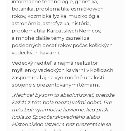
informačné technológie, genetika,
botanika, problematika osmičkových
rokov, kozmická fyzika, muzikológia,
astronómia, astrofyzika, história,
problematika Karpatských Nemcov,
a mnohé ďalšie témy zazneli za
posledných desať rokov počas košických
vedeckých kaviarní.
Vedecký riaditeľ, a najmä realizátor
myšlienky vedeckých kaviarní v Košiciach,
zaspomínal aj na výnimočné udalosti
spojené s prezentovanými témami.
„Nechcel by som to absolutizovať, pretože
každá z tém bola naozaj veľmi dobrá. Pre
mňa boli výnimočné kaviarne, keď prišli
ľudia zo Spoločenskovedného alebo
Historického ústavu a bez prezentácie sa