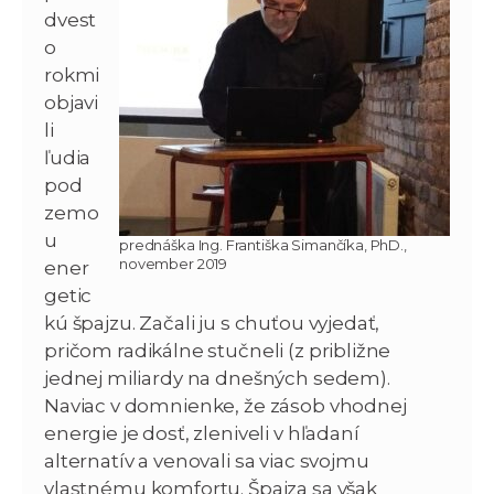
dvest
o
rokmi
objavi
li
ľudia
pod
zemo
u
prednáška Ing. Františka Simančíka, PhD.,
november 2019
ener
getic
kú špajzu. Začali ju s chuťou vyjedať,
pričom radikálne stučneli (z približne
jednej miliardy na dnešných sedem).
Naviac v domnienke, že zásob vhodnej
energie je dosť, zleniveli v hľadaní
alternatív a venovali sa viac svojmu
vlastnému komfortu. Špajza sa však