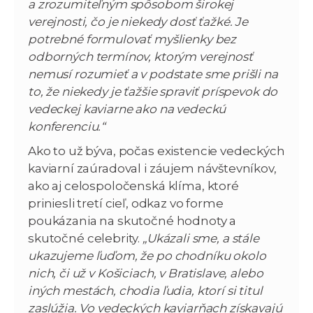
a zrozumiteľným spôsobom širokej
verejnosti, čo je niekedy dosť ťažké. Je
potrebné formulovať myšlienky bez
odborných termínov, ktorým verejnosť
nemusí rozumieť a v podstate sme prišli na
to, že niekedy je ťažšie spraviť príspevok do
vedeckej kaviarne ako na vedeckú
konferenciu.“
Ako to už býva, počas existencie vedeckých
kaviarní zaúradoval i záujem návštevníkov,
ako aj celospoločenská klíma, ktoré
priniesli tretí cieľ, odkaz vo forme
poukázania na skutočné hodnoty a
skutočné celebrity.
„Ukázali sme, a stále
ukazujeme ľuďom, že po chodníku okolo
nich, či už v Košiciach, v Bratislave, alebo
iných mestách, chodia ľudia, ktorí si titul
zaslúžia. Vo vedeckých kaviarňach získavajú