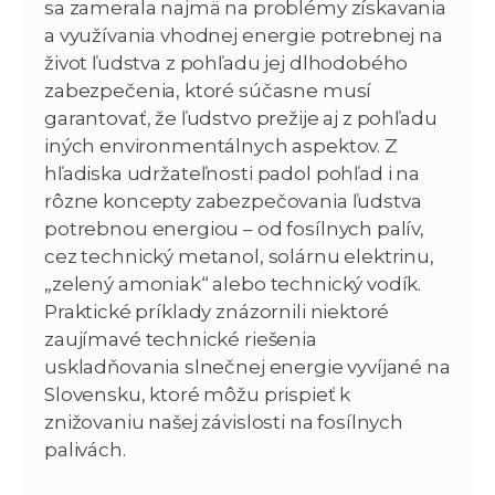
sa zamerala najmä na problémy získavania
a využívania vhodnej energie potrebnej na
život ľudstva z pohľadu jej dlhodobého
zabezpečenia, ktoré súčasne musí
garantovať, že ľudstvo prežije aj z pohľadu
iných environmentálnych aspektov. Z
hľadiska udržateľnosti padol pohľad i na
rôzne koncepty zabezpečovania ľudstva
potrebnou energiou – od fosílnych palív,
cez technický metanol, solárnu elektrinu,
„zelený amoniak“ alebo technický vodík.
Praktické príklady znázornili niektoré
zaujímavé technické riešenia
uskladňovania slnečnej energie vyvíjané na
Slovensku, ktoré môžu prispieť k
znižovaniu našej závislosti na fosílnych
palivách.