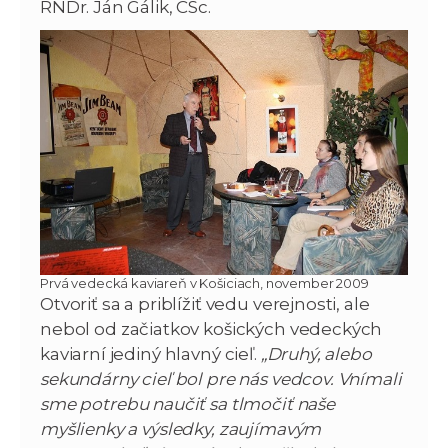
RNDr. Ján Gálik, CSc.
Prvá vedecká kaviareň v Košiciach, november 2009
Otvoriť sa a priblížiť vedu verejnosti, ale
nebol od začiatkov košických vedeckých
kaviarní jediný hlavný cieľ.
„Druhý, alebo
sekundárny cieľ bol pre nás vedcov. Vnímali
sme potrebu naučiť sa tlmočiť naše
myšlienky a výsledky, zaujímavým