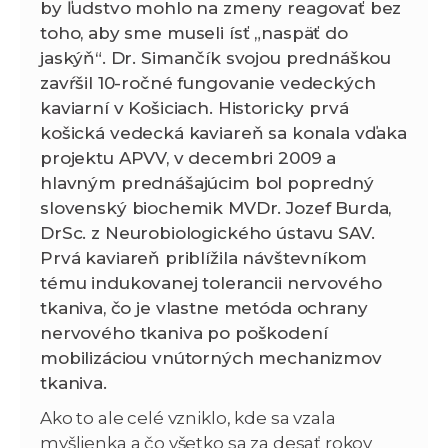
by ľudstvo mohlo na zmeny reagovať bez
toho, aby sme museli ísť „naspäť do
jaskýň“. Dr. Simančík svojou prednáškou
zavŕšil 10-ročné fungovanie vedeckých
kaviarní v Košiciach. Historicky prvá
košická vedecká kaviareň sa konala vďaka
projektu APVV, v decembri 2009 a
hlavným prednášajúcim bol popredný
slovenský biochemik MVDr. Jozef Burda,
DrSc. z Neurobiologického ústavu SAV.
Prvá kaviareň priblížila návštevníkom
tému indukovanej tolerancii nervového
tkaniva, čo je vlastne metóda ochrany
nervového tkaniva po poškodení
mobilizáciou vnútorných mechanizmov
tkaniva.
Ako to ale celé vzniklo, kde sa vzala
myšlienka a čo všetko sa za desať rokov