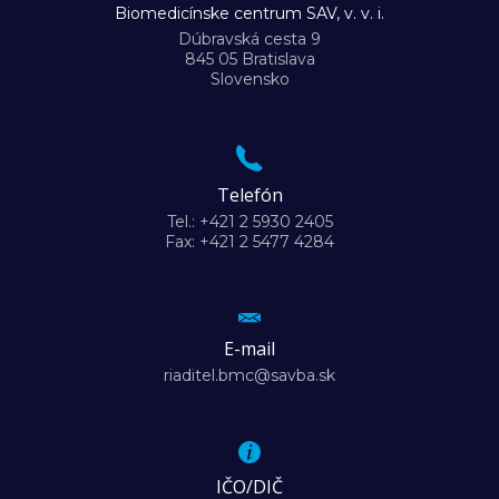
Biomedicínske centrum SAV, v. v. i.
Dúbravská cesta 9
845 05 Bratislava
Slovensko
Telefón
Tel.: +421 2 5930 2405
Fax: +421 2 5477 4284
E-mail
riaditel.bmc@savba.sk
IČO/DIČ