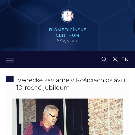
BIOMEDICÍNSKE
CENTRUM
SAV,
v. v. i.
EN
Vedecké kaviarne v Košiciach oslávili
10-ročné jubileum