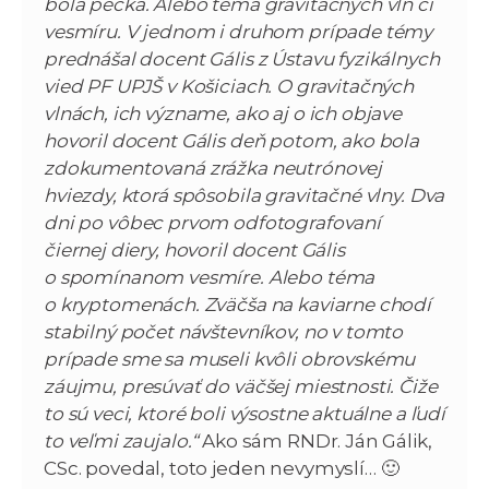
bola pecka. Alebo téma gravitačných vĺn či
vesmíru. V jednom i druhom prípade témy
prednášal docent Gális z Ústavu fyzikálnych
vied PF UPJŠ v Košiciach. O gravitačných
vlnách, ich význame, ako aj o ich objave
hovoril docent Gális deň potom, ako bola
zdokumentovaná zrážka neutrónovej
hviezdy, ktorá spôsobila gravitačné vlny. Dva
dni po vôbec prvom odfotografovaní
čiernej diery, hovoril docent Gális
o spomínanom vesmíre. Alebo téma
o kryptomenách. Zväčša na kaviarne chodí
stabilný počet návštevníkov, no v tomto
prípade sme sa museli kvôli obrovskému
záujmu, presúvať do väčšej miestnosti. Čiže
to sú veci, ktoré boli výsostne aktuálne a ľudí
to veľmi zaujalo.“
Ako sám RNDr. Ján Gálik,
CSc. povedal, toto jeden nevymyslí… 🙂