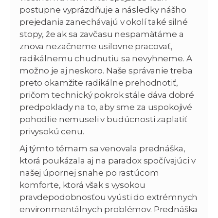
postupne vyprázdňuje a následky nášho
prejedania zanechávajú v okolí také silné
stopy, že ak sa zavčasu nespamätáme a
znova nezačneme usilovne pracovať,
radikálnemu chudnutiu sa nevyhneme. A
možno je aj neskoro. Naše správanie treba
preto okamžite radikálne prehodnotiť,
pričom technický pokrok stále dáva dobré
predpoklady na to, aby sme za uspokojivé
pohodlie nemuseli v budúcnosti zaplatiť
privysokú cenu.
Aj týmto témam sa venovala prednáška,
ktorá poukázala aj na paradox spočívajúci v
našej úpornej snahe po rastúcom
komforte, ktorá však s vysokou
pravdepodobnosťou vyústi do extrémnych
environmentálnych problémov. Prednáška