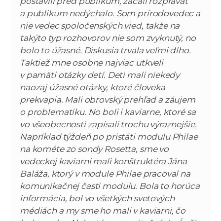
postavili pred publikum, začali rozprávať
a publikum nedýchalo. Som prírodovedec a
nie vedec spoločenských vied, takže na
takýto typ rozhovorov nie som zvyknutý, no
bolo to úžasné. Diskusia trvala veľmi dlho.
Taktiež mne osobne najviac utkveli
v pamäti otázky detí. Deti mali niekedy
naozaj úžasné otázky, ktoré človeka
prekvapia. Mali obrovský prehľad a záujem
o problematiku. No boli i kaviarne, ktoré sa
vo všeobecnosti zapísali trochu výraznejšie.
Napríklad týždeň po pristáti modulu Philae
na kométe zo sondy Rosetta, sme vo
vedeckej kaviarni mali konštruktéra Jána
Baláža, ktorý v module Philae pracoval na
komunikačnej časti modulu. Bola to horúca
informácia, bol vo všetkých svetových
médiách a my sme ho mali v kaviarni, čo