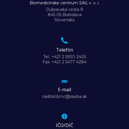
Biomedicínske centrum SAV, v. v. i.
Dúbravská cesta 9
845 05 Bratislava
Slovensko
Telefón
Tel.: +421 2 5930 2405
Fax: +421 2 5477 4284
E-mail
riaditel.bmc@savba.sk
IČO/DIČ