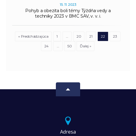
15. 11. 2023
Pohyb a obezita boli témy Týždňa vedy a
techniky 2023 v BMC SAV, v. v. i.
« Predchádzajúca
1
…
20
21
22
23
24
…
50
Ďalej »
Adresa