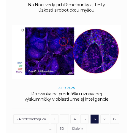
Na Noci vedy priblížime bunky aj testy
úzkosti s robotickou myšou
22. 9. 2025
Pozvánka na prednášku uznávanej
výskumníčky v oblasti umelej inteligencie
« Predchádzajúca
1
…
4
5
6
7
8
…
50
Ďalej »