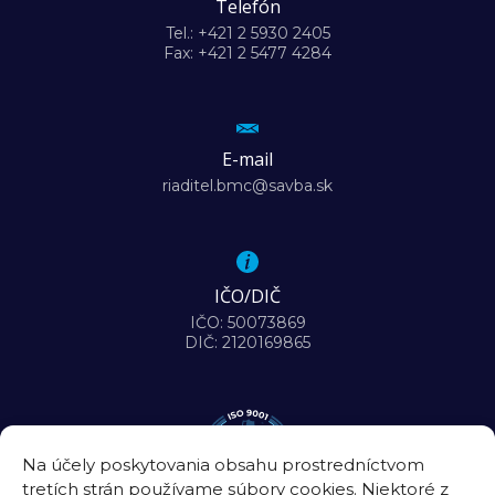
Telefón
Tel.: +421 2 5930 2405
Fax: +421 2 5477 4284
E-mail
riaditel.bmc@savba.sk
IČO/DIČ
IČO: 50073869
DIČ: 2120169865
Na účely poskytovania obsahu prostredníctvom
tretích strán používame súbory cookies. Niektoré z