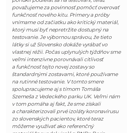
ponúkli podieľať sa na testovaní, teraz
považujeme za povinnosť pomôcť overovať
funkčnosť nového kitu. Primery a próby
vnímame od začiatku ako kritický materiál,
ktorý musí byť nepretržite dostupný na
testovanie. Je výbornou správou, že tieto
látky si už Slovensko dokáže vyrábať vo
vlastnej réžii. Počas uplynulých týždňov sme
veľmi intenzívne porovnávali citlivosť
a funkčnosť tejto novej zostavy so
štandardnými zostavami, ktoré používame
na rutinné testovanie. V tomto smere
spolupracujeme aj s tímom Tomáša
Szemeša z Vedeckého parku UK. Veľmi nám
v tom pomáha aj fakt, že sme získali
a charakterizovali prvé izoláty koronavírusu
zo slovenských pacientov, ktoré teraz
môžeme využívať ako referenčný