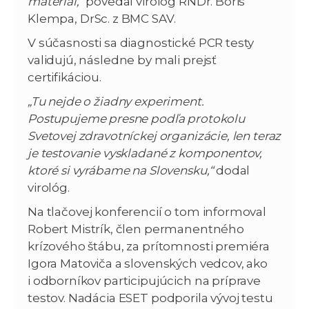
materiál,“
povedal virológ RNDr. Boris
Klempa, DrSc. z BMC SAV.
V súčasnosti sa diagnostické PCR testy
validujú, následne by mali prejsť
certifikáciou.
„Tu nejde o žiadny experiment.
Postupujeme presne podľa protokolu
Svetovej zdravotníckej organizácie, len teraz
je testovanie vyskladané z komponentov,
ktoré si vyrábame na Slovensku,“
dodal
virológ.
Na tlačovej konferencií o tom informoval
Robert Mistrík, člen permanentného
krízového štábu, za prítomnosti premiéra
Igora Matoviča a slovenských vedcov, ako
i odborníkov participujúcich na príprave
testov. Nadácia ESET podporila vývoj testu