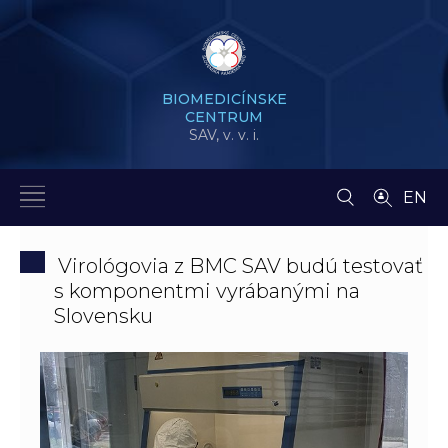
BIOMEDICÍNSKE
CENTRUM
SAV,
v. v. i.
EN
Virológovia z BMC SAV budú testovať
s komponentmi vyrábanými na
Slovensku