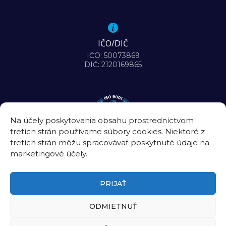
IČO/DIČ
IČO: 50073869
DIČ: 2120169865
Na účely poskytovania obsahu prostredníctvom
tretích strán používame súbory cookies. Niektoré z
tretích strán môžu spracovávať poskytnuté údaje na
marketingové účely.
PRIJAŤ
ODMIETNUŤ
©2026
Biomedicínske centrum Slovenskej akadémie vied, v. v. i.