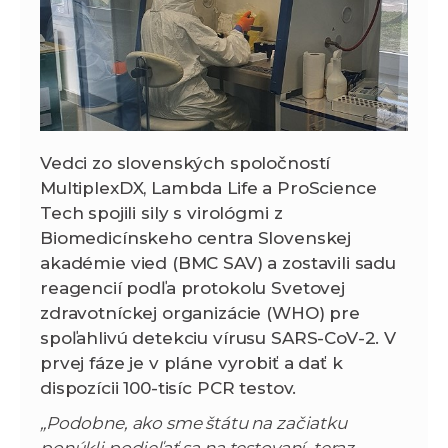
Vedci zo slovenských spoločností
MultiplexDX, Lambda Life a ProScience
Tech spojili sily s virológmi z
Biomedicínskeho centra Slovenskej
akadémie vied (BMC SAV) a zostavili sadu
reagencií podľa protokolu Svetovej
zdravotníckej organizácie (WHO) pre
spoľahlivú detekciu vírusu SARS-CoV-2. V
prvej fáze je v pláne vyrobiť a dať k
dispozícii 100-tisíc PCR testov.
„Podobne, ako sme štátu na začiatku