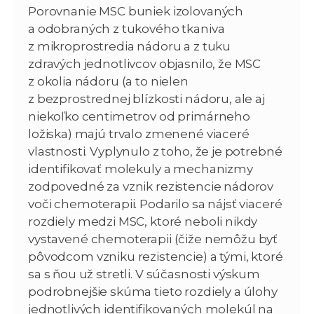
Porovnanie MSC buniek izolovaných
a odobraných z tukového tkaniva
z mikroprostredia nádoru a z tuku
zdravých jednotlivcov objasnilo, že MSC
z okolia nádoru (a to nielen
z bezprostrednej blízkosti nádoru, ale aj
niekoľko centimetrov od primárneho
ložiska) majú trvalo zmenené viaceré
vlastnosti. Vyplynulo z toho, že je potrebné
identifikovať molekuly a mechanizmy
zodpovedné za vznik rezistencie nádorov
voči chemoterapii. Podarilo sa nájsť viaceré
rozdiely medzi MSC, ktoré neboli nikdy
vystavené chemoterapii (čiže nemôžu byť
pôvodcom vzniku rezistencie) a tými, ktoré
sa s ňou už stretli. V súčasnosti výskum
podrobnejšie skúma tieto rozdiely a úlohy
jednotlivých identifikovaných molekúl na