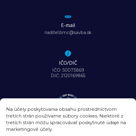
E-mail
riaditel.bmc@savba.sk
IČO/DIČ
IČO: 50073869
DIČ: 2120169865
Na účely poskytovania obsahu prostredníctvom
tretích strán používame súbory cookies. Niektoré z
tretích strán môžu spracovávať poskytnuté údaje na
marketingové účely.