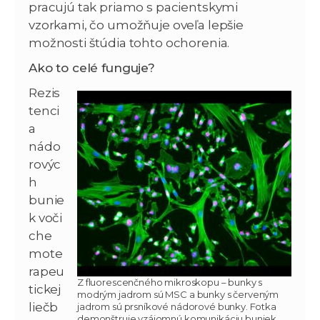
pracujú tak priamo s pacientskymi
vzorkami, čo umožňuje oveľa lepšie
možnosti štúdia tohto ochorenia.
Ako to celé funguje?
Rezis
tenci
a
nádo
rovýc
h
bunie
k voči
che
mote
rapeu
Z fluorescenčného mikroskopu – bunky s
tickej
modrým jadrom sú MSC a bunky s červeným
liečb
jadrom sú prsníkové nádorové bunky. Fotka
demonštruje vzájomnú komunikáciu buniek.