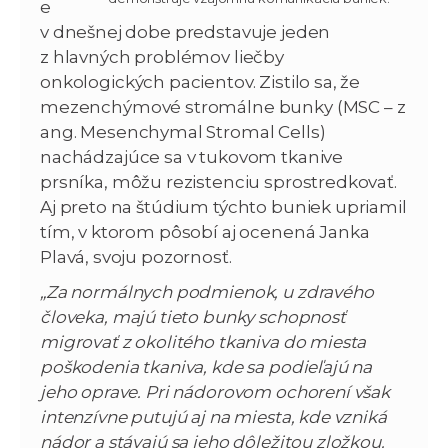
e
v dnešnej dobe predstavuje jeden
z hlavných problémov liečby
onkologických pacientov. Zistilo sa, že
mezenchýmové stromálne bunky (MSC – z
ang. Mesenchymal Stromal Cells)
nachádzajúce sa v tukovom tkanive
prsníka, môžu rezistenciu sprostredkovať.
Aj preto na štúdium týchto buniek upriamil
tím, v ktorom pôsobí aj ocenená Janka
Plavá, svoju pozornosť.
„Za normálnych podmienok, u zdravého
človeka, majú tieto bunky schopnosť
migrovať z okolitého tkaniva do miesta
poškodenia tkaniva, kde sa podieľajú na
jeho oprave. Pri nádorovom ochorení však
intenzívne putujú aj na miesta, kde vzniká
nádor a stávajú sa jeho dôležitou zložkou.