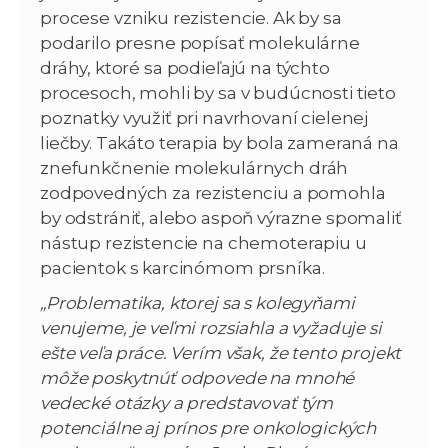
procese vzniku rezistencie. Ak by sa
podarilo presne popísať molekulárne
dráhy, ktoré sa podieľajú na týchto
procesoch, mohli by sa v budúcnosti tieto
poznatky využiť pri navrhovaní cielenej
liečby. Takáto terapia by bola zameraná na
znefunkčnenie molekulárnych dráh
zodpovedných za rezistenciu a pomohla
by odstrániť, alebo aspoň výrazne spomaliť
nástup rezistencie na chemoterapiu u
pacientok s karcinómom prsníka.
„Problematika, ktorej sa s kolegyňami
venujeme, je veľmi rozsiahla a vyžaduje si
ešte veľa práce. Verím však, že tento projekt
môže poskytnúť odpovede na mnohé
vedecké otázky a predstavovať tým
potenciálne aj prínos pre onkologických