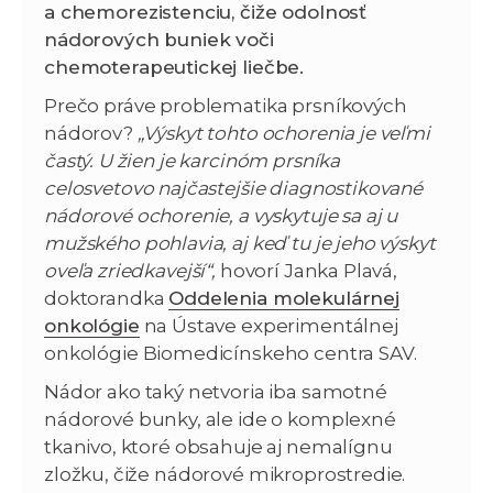
a chemorezistenciu, čiže odolnosť
nádorových buniek voči
chemoterapeutickej liečbe.
Prečo práve problematika prsníkových
nádorov?
„Výskyt tohto ochorenia je veľmi
častý. U žien je karcinóm prsníka
celosvetovo najčastejšie diagnostikované
nádorové ochorenie, a vyskytuje sa aj u
mužského pohlavia, aj keď tu je jeho výskyt
oveľa zriedkavejší“,
hovorí Janka Plavá,
doktorandka
Oddelenia molekulárnej
onkológie
na Ústave experimentálnej
onkológie Biomedicínskeho centra SAV.
Nádor ako taký netvoria iba samotné
nádorové bunky, ale ide o komplexné
tkanivo, ktoré obsahuje aj nemalígnu
zložku, čiže nádorové mikroprostredie.