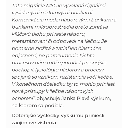
Táto migrácia MSC je vyvolaná signálmi
vysielanými nádorovými bunkami.
Komunikácia medzi nádorovými bunkami a
bunkami mikroprostredia preto zohráva
kľúčovú úlohu pri raste nádoru,
metastázovaní či odpovedi na liečbu. Je
pomerne zložitá a zatiaľ len čiastočne
objasnená, no porozumenie týchto
procesov nám môže pomôcť presnejšie
pochopiť fyziológiu nádorov a procesy
spojené so vznikom rezistencie voči liečbe.
V konečnom dôsledku by to mohlo priniesť
nové prístupy k liečbe nádorových
ochorení“
, objasňuje Janka Plavá výskum,
na ktorom sa podieľa.
Doterajšie výsledky výskumu priniesli
zaujímavé zistenia