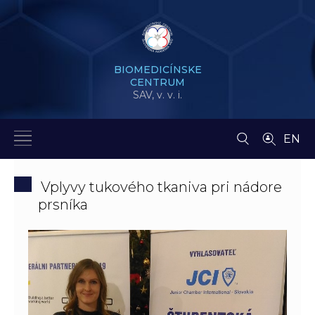
BIOMEDICÍNSKE
CENTRUM
SAV,
v. v. i.
EN
Vplyvy tukového tkaniva pri nádore
prsníka