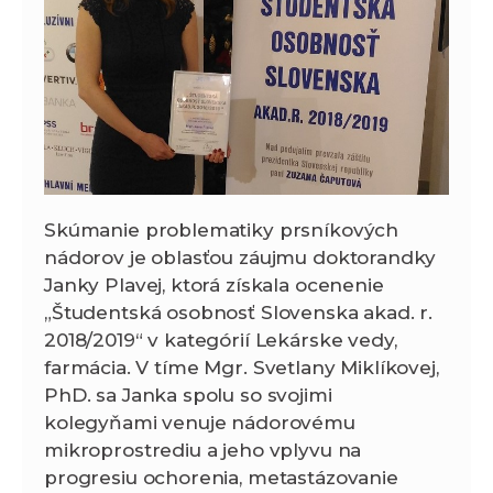
Skúmanie problematiky prsníkových
nádorov je oblasťou záujmu doktorandky
Janky Plavej, ktorá získala ocenenie
„Študentská osobnosť Slovenska akad. r.
2018/2019“ v kategórií Lekárske vedy,
farmácia. V tíme Mgr. Svetlany Miklíkovej,
PhD. sa Janka spolu so svojimi
kolegyňami venuje nádorovému
mikroprostrediu a jeho vplyvu na
progresiu ochorenia, metastázovanie