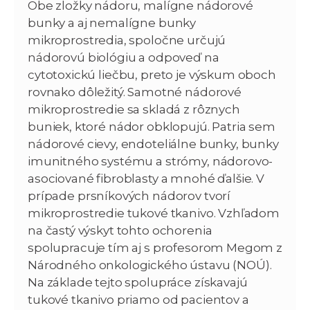
Obe zložky nádoru, malígne nádorové
bunky a aj nemalígne bunky
mikroprostredia, spoločne určujú
nádorovú biológiu a odpoveď na
cytotoxickú liečbu, preto je výskum oboch
rovnako dôležitý. Samotné nádorové
mikroprostredie sa skladá z rôznych
buniek, ktoré nádor obklopujú. Patria sem
nádorové cievy, endoteliálne bunky, bunky
imunitného systému a strómy, nádorovo-
asociované fibroblasty a mnohé ďalšie. V
prípade prsníkových nádorov tvorí
mikroprostredie tukové tkanivo. Vzhľadom
na častý výskyt tohto ochorenia
spolupracuje tím aj s profesorom Megom z
Národného onkologického ústavu (NOÚ).
Na základe tejto spolupráce získavajú
tukové tkanivo priamo od pacientov a