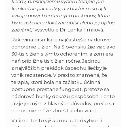
liečby, presnejšiemu výberu terapie pre
konkrétne pacientky, a v budúcnosti aj k
vývoju nových liečebných postupov, ktoré
by rezistenciu dokázali obísť alebo jej úplne
zabrániť,“
vysvetľuje Dr. Lenka Trnková.
Rakovina prsníka je najčastejšie nádorové
ochorenie u žien. Na Slovensku žije viac ako
30-tisíc žien s týmto ochorením, a zomiera
naň približne tisíc žien ročne. Jednou
z najväčších prekážok úspechu liečby je
vznik rezistencie. V praxi to znamená, že
terapia, ktorá bola na začiatku účinná,
postupne prestane fungovať, pretože sa
nádorové bunky dokážu prispôsobiť. Tento
jav je jedným z hlavných dôvodov, prečo sa
ochorenie môže zhoršiť alebo vrátiť.
V rámci tohto výskumu autori vytvorili