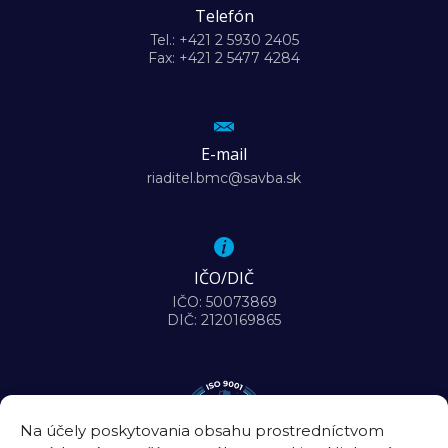
Telefón
Tel.: +421 2 5930 2405
Fax: +421 2 5477 4284
E-mail
riaditel.bmc@savba.sk
IČO/DIČ
IČO: 50073869
DIČ: 2120169865
Na účely poskytovania obsahu prostredníctvom