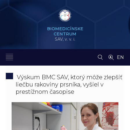
BIOMEDICÍNSKE
CENTRUM
SAV,
v. v. i.
EN
Výskum BMC SAV, ktorý môže zlepšiť
liečbu rakoviny prsníka, vyšiel v
prestížnom časopise