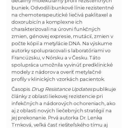
detailný molekulárny profil rezistentných
buniek. Odvodili bunkové línie rezistentné
na chemoterapeutické liečivá paklitaxel a
doxorubicín a komplexne ich
charakterizovali na úrovni funkčných
zmien, génovej expresie, mutácií, zmien v
počte kópií a metylácie DNA. Na výskume
autorky spolupracovali s laboratóriami vo
Francúzsku, v Nórsku a v Česku. Táto
spolupráca umožnila vyvinúť predklinické
modely z nádorov a overiť metylačné
profily v klinických vzorkách pacientok.
Časopis
Drug Resistance Updates
publikuje
články z oblasti liekovej rezistencie pri
infekčných a nádorových ochoreniach, ako
aj z oblasti nových liečebných stratégií na
jej prekonanie. Prvá autorka Dr. Lenka
Trnková, veľká časť riešiteľského tímu aj