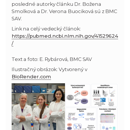
posledné autorky článku Dr. Božena
Smolková a Dr. Verona Buociková sú z BMC
SAV.
Link na celý vedecký článok:
https://pubmed.ncbi.nlm.nih.gov/41529624
/
Text a foto: E. Rybárová, BMC SAV
Ilustračný obrázok: Vytvorený v
BioRender.com