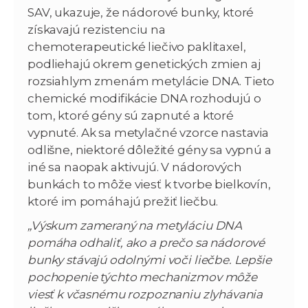
SAV, ukazuje, že nádorové bunky, ktoré
získavajú rezistenciu na
chemoterapeutické liečivo paklitaxel,
podliehajú okrem genetických zmien aj
rozsiahlym zmenám metylácie DNA. Tieto
chemické modifikácie DNA rozhodujú o
tom, ktoré gény sú zapnuté a ktoré
vypnuté. Ak sa metylačné vzorce nastavia
odlišne, niektoré dôležité gény sa vypnú a
iné sa naopak aktivujú. V nádorových
bunkách to môže viesť k tvorbe bielkovín,
ktoré im pomáhajú prežiť liečbu.
„Výskum zameraný na metyláciu DNA
pomáha odhaliť, ako a prečo sa nádorové
bunky stávajú odolnými voči liečbe. Lepšie
pochopenie týchto mechanizmov môže
viesť k včasnému rozpoznaniu zlyhávania