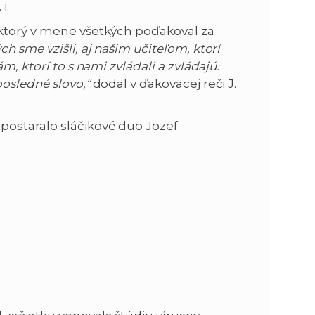
i.
 ktorý v mene všetkých poďakoval za
h sme vzišli, aj našim učiteľom, ktorí
, ktorí to s nami zvládali a zvládajú.
osledné slovo,“
dodal v ďakovacej reči J.
postaralo sláčikové duo Jozef