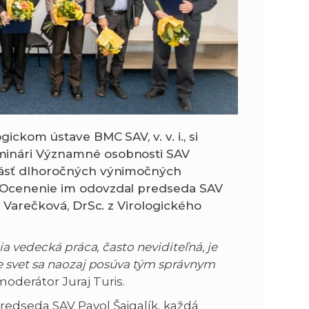
ickom ústave BMC SAV, v. v. i., si
minári Významné osobnosti SAV
ásť dlhoročných výnimočných
. Ocenenie im odovzdal predseda SAV
 Varečková, DrSc.
z Virologického
a vedecká práca, často neviditeľná, je
e svet sa naozaj posúva tým správnym
oderátor Juraj Turis.
edseda SAV Pavol Šajgalík, každá