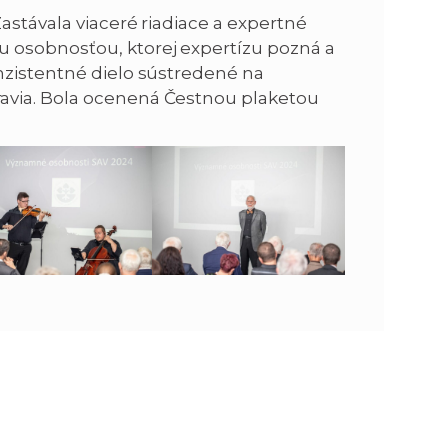
astávala viaceré riadiace a expertné
 osobnosťou, ktorej expertízu pozná a
nzistentné dielo sústredené na
avia. Bola ocenená Čestnou plaketou