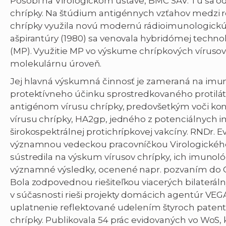
Pôsobí na Virologickom ústave, BMC SAV. Tu sa od
chrípky. Na štúdium antigénnych vzťahov medzi 
chrípky využila novú modernú rádioimunologick
ašpirantúry (1980) sa venovala hybridómej techno
(MP). Využitie MP vo výskume chrípkových víruso
molekulárnu úroveň.
Jej hlavná výskumná činnosť je zameraná na imu
protektívneho účinku sprostredkovaného protilát
antigénom vírusu chrípky, predovšetkým voči k
vírusu chrípky, HA2gp, jedného z potenciálnych 
širokospektrálnej protichrípkovej vakcíny. RNDr. E
významnou vedeckou pracovníčkou Virologického 
sústredila na výskum vírusov chrípky, ich imunol
významné výsledky, ocenené napr. pozvaním do C
Bola zodpovednou riešiteľkou viacerých bilateráln
v súčasnosti rieši projekty domácich agentúr VEGA
uplatnenie reflektované udelením štyroch patento
chrípky. Publikovala 54 prác evidovaných vo WoS, k