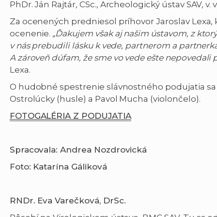
PhDr. Ján Rajtár, CSc., Archeologický ústav SAV, v. v. 
Za ocenených predniesol príhovor Jaroslav Lexa,
ocenenie.
„Ďakujem však aj našim ústavom, z ktorýc
v nás prebudili lásku k vede, partnerom a partnerkám
A zároveň dúfam, že sme vo vede ešte nepovedali p
Lexa.
O hudobné spestrenie slávnostného podujatia sa 
Ostrolúcky (husle) a Pavol Mucha (violončelo).
FOTOGALÉRIA Z PODUJATIA
Spracovala: Andrea Nozdrovická
Foto: Katarína Gáliková
RNDr. Eva Varečková, DrSc.