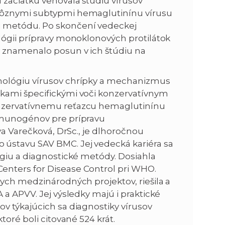
 začiatku venovala štúdiu vírusov
rôznymi subtypmi hemaglutinínu vírusu
ú metódu. Po skončení vedeckej
lógii prípravy monoklonových protilátok
v znamenalo posun v ich štúdiu na
nológiu vírusov chrípky a mechanizmus
kami špecifickými voči konzervatívnym
onzervatívnemu reťazcu hemaglutinínu
imunogénov pre prípravu
va Varečková, DrSc., je dlhoročnou
ústavu SAV BMC. Jej vedecká kariéra sa
ógiu a diagnostické metódy. Dosiahla
enters for Disease Control pri WHO.
ych medzinárodných projektov, riešila a
 a APVV. Jej výsledky majú i praktické
v týkajúcich sa diagnostiky vírusov
toré boli citované 524 krát.