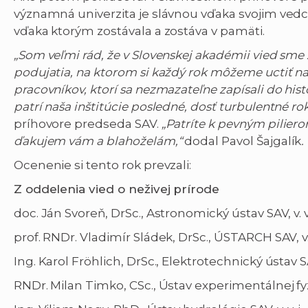
významná univerzita je slávnou vďaka svojim vedcom
vďaka ktorým zostávala a zostáva v pamäti.
„Som veľmi rád, že v Slovenskej akadémii vied sme 
podujatia, na ktorom si každý rok môžeme uctiť 
pracovníkov, ktorí sa nezmazateľne zapísali do his
patrí naša inštitúcie posledné, dosť turbulentné r
príhovore predseda SAV.
„Patríte k pevným piliero
ďakujem vám a blahoželám,“
dodal Pavol Šajgalík
Ocenenie si tento rok prevzali:
Z oddelenia vied o neživej prírode
doc. Ján Svoreň, DrSc., Astronomický ústav SAV, v. v.
prof. RNDr. Vladimír Sládek, DrSc., ÚSTARCH SAV, v. v
Ing. Karol Fröhlich, DrSc., Elektrotechnický ústav SAV
RNDr. Milan Timko, CSc., Ústav experimentálnej fyziky