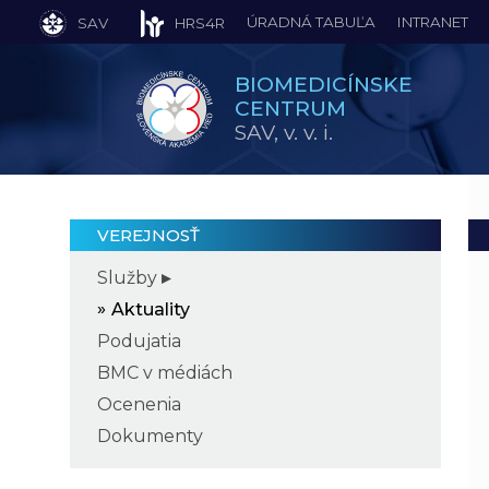
ÚRADNÁ TABUĽA
INTRANET
SAV
HRS4R
BIOMEDICÍNSKE
CENTRUM
SAV,
v. v. i.
VEREJNOSŤ
Služby
Aktuality
Podujatia
BMC v médiách
Ocenenia
Dokumenty