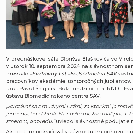
V prednáškovej sále Dionýza Blaškoviča vo Virolog
v utorok 10. septembra 2024 na slávnostnom se
prevzalo
Pozdravný list Predsedníctva SAV
šestn
pracovníkov akadémie, tohtoročných jubilantov
prof. Pavol Šajgalík. Bola medzi nimi aj
RNDr. Eva
ústavu Biomedicínskeho centra SAV.
„Stretávať sa s múdrymi ľuďmi, za ktorými je mravči
jednoducho zážitok. Na chvíľu možno mať pocit, ž
smerom, dopredu,“
uviedol slávnostné podujatie m
Ako potom pokračoval v slávnostnom príhovore pr