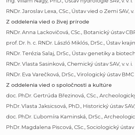
Ing. Viliam Nagy, PhD., Ústav hydrológie SAV, v. v. i.
RNDr. Jaroslav Lexa, CSc., Ústav vied o Zemi SAV, v. v.
Z oddelenia vied o živej prírode
RNDr. Anna Lackovičová, CSc., Botanický ústav CBRB 
prof. Dr. h. c. RNDr. László Miklós, DrSc., Ústav krajinn
RNDr. Terézia Salaj, DrSc., Ústav genetiky a biotechn
RNDr. Vlasta Sasinková, Chemický ústav SAV, v. v. i.
RNDr. Eva Varečková, DrSc., Virologický ústav BMC SAV
Z oddelenia vied o spoločnosti a kultúre
doc. PhDr. Gertrúda Březinová, CSc., Archeologický ús
PhDr. Vlasta Jaksicsová, PhD., Historický ústav SAV, v.
doc. PhDr. Ľubomíra Kaminská, DrSc., Archeologický 
PhDr. Magdalena Piscová, CSc., Sociologický ústav SAV