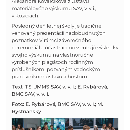
Alexandra Kovalčíková z Ústavu
materiálového výskumu SAV, v. v. i.,
v Košiciach.
Posledný deň letnej školy je tradične
venovaný prezentácii nadobudnutých
poznatkov. V rámci záverečného
ceremoniálu účastníci prezentujú výsledky
svojho výskumu na vlastnoručne
vyrobených plagátoch rodinným
príslušníkom, pozvaným vedeckým
pracovníkom ústavu a hosťom.
Text: TS UMMS SAV, v. v. i.; E. Rybárová,
BMC SAV, v. v. i.
Foto: E. Rybárová, BMC SAV, v. v. i.; M.
Bystriansky