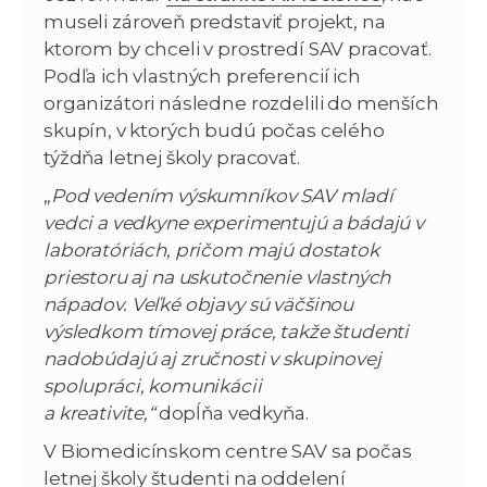
museli zároveň predstaviť projekt, na
ktorom by chceli v prostredí SAV pracovať.
Podľa ich vlastných preferencií ich
organizátori následne rozdelili do menších
skupín, v ktorých budú počas celého
týždňa letnej školy pracovať.
„
Pod vedením výskumníkov SAV mladí
vedci a vedkyne experimentujú a bádajú v
laboratóriách, pričom majú dostatok
priestoru aj na uskutočnenie vlastných
nápadov. Veľké objavy sú väčšinou
výsledkom tímovej práce, takže študenti
nadobúdajú aj zručnosti v skupinovej
spolupráci, komunikácii
a kreativite,“
dopĺňa vedkyňa.
V Biomedicínskom centre SAV sa počas
letnej školy študenti na oddelení