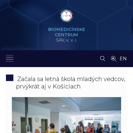
BIOMEDICÍNSKE
CENTRUM
SAV,
v. v. i.
EN
Začala sa letná škola mladých vedcov,
prvýkrát aj v Košiciach