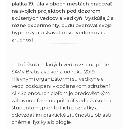
piatka 19. júla v oboch mestách pracovať
na svojich projektoch pod dozorom
skúsených vedcov a vedkýň. Vyskúšajú si
rôzne experimenty, budú overovať svoje
hypotézy a získavať nové vedomosti a
zručnosti.
Letná škola mladých vedcov sa na pôde
SAV v Bratislave koná od roku 2019.
Hlavnými organizátormi sú vedkyne a
vedci zoskupení v občianskom združení
All4Science. Ich cieľom je predovšetkým
zábavnou formou priblížiť vedu žiakom a
študentom, prehĺbiť ich poznatky a
odovzdať im praktické zručnosti z oblasti
chémie, fyziky a biológie.