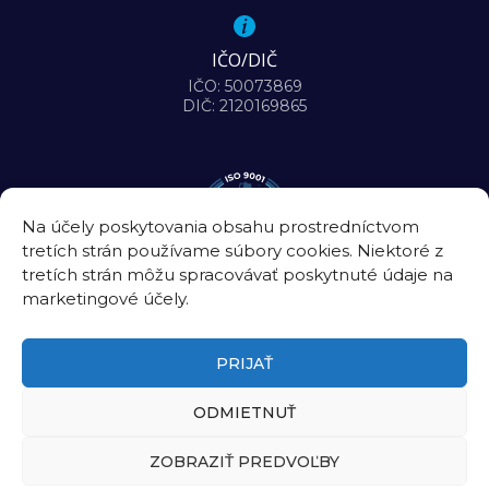
IČO/DIČ
IČO: 50073869
DIČ: 2120169865
Na účely poskytovania obsahu prostredníctvom
tretích strán používame súbory cookies. Niektoré z
tretích strán môžu spracovávať poskytnuté údaje na
marketingové účely.
PRIJAŤ
ODMIETNUŤ
©2026
Biomedicínske centrum Slovenskej akadémie vied, v. v. i.
ZOBRAZIŤ PREDVOĽBY
Úradná tabuľa
|
Intranet
|
Kontakt
Zásady ochrany osobných údajov