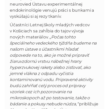
neurovied Ústavu experimentálnej
endokrinológie venujú práci s bunkami a
vyskúšajú si aj rezy tkanív.
Účastníci Letnej školy mladých vedcov
v Košiciach sa zahĺbia do tajov vývoja
nových materiálov. „
Počas tohto
špeciálneho vedeckého týždňa budeme na
našom ústave s účastníkmi hľadať
odpovede na to, ako je možné pripraviť
žiaruvzdornú vrstvu nábežnej hrany
hyperzvukovej rakety alebo zisťovať, ako
jemné vlákna z odpadu vyčistia
kontaminovanú vodu. Pripravené aktivity
budú zahŕňať celý proces od prípravy
vzoriek cez ich pozorovanie na
mikroskopoch až po testovanie, takže o
bádanie a pokusy nebude núdza,“
približuje