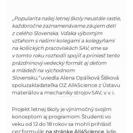
„
Popularita našej letnej školy neustále rastie,
každoročne zaznamenávame záujem detí
z celého Slovenska. Vďaka výborným
vzťahom s našimi kolegami a kolegyňami
na košických pracoviskách SAV, sme sa
v tomto roku rozhodli spojiť a priniesť tento
prázdninový vedecký formát aj deťom
a mládeži na východnom
Slovensku,“
uviedla Alena Opálková Šišková
spoluzakladateľka OZ All4Science z Ústavu
materiálov a mechaniky strojov SAV, v. v. i..
Projekt letnej školy je výnimočný svojím
konceptom aj programom. Študenti vo
veku od 12 do 18 rokov sa mohli prihlásiť
cez formulár
na stránke All4Science
, kde