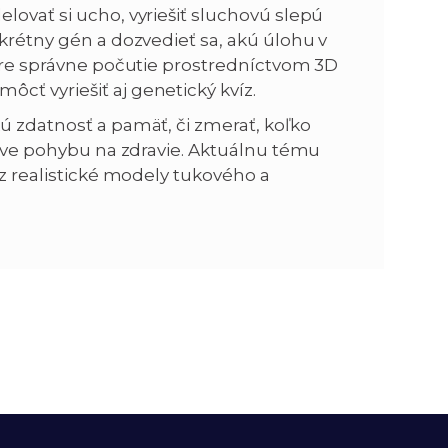
lovať si ucho, vyriešiť sluchovú slepú
nkrétny gén a dozvedieť sa, akú úlohu v
 pre správne počutie prostredníctvom 3D
cť vyriešiť aj genetický kvíz.
ú zdatnosť a pamäť, či zmerať, koľko
plyve pohybu na zdravie. Aktuálnu tému
ez realistické modely tukového a