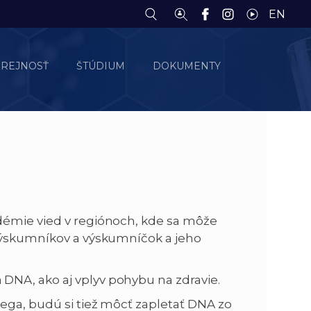
EN
EREJNOSŤ
ŠTÚDIUM
DOKUMENTY
démie vied v regiónoch, kde sa môže
 výskumníkov a výskumníčok a jeho
DNA, ako aj vplyv pohybu na zdravie.
ega, budú si tiež môcť zapletať DNA zo