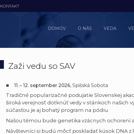
KONTAKT
DOMOV
O NÁS
VEDA
V
Zaži vedu so SAV
11. – 12. september 2026
, Spišská Sobota
Tradičné popularizačné podujatie Slovenskej aka
široká verejnosť dotknúť vedy v stánkoch našich
súčasťou je aj bohatý program na pódiu.
Našou témou bude genetika vzácnych ochorení a 
Návštevníci si budú môcť poskladať kúsok DNA z l