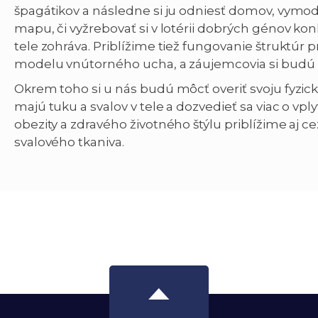
špagátikov a následne si ju odniesť domov, vymode
mapu, či vyžrebovať si v lotérii dobrých génov ko
tele zohráva. Priblížime tiež fungovanie štruktúr
modelu vnútorného ucha, a záujemcovia si budú mô
Okrem toho si u nás budú môcť overiť svoju fyzick
majú tuku a svalov v tele a dozvedieť sa viac o v
obezity a zdravého životného štýlu priblížime aj c
svalového tkaniva.