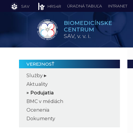
ÚRADNÁ TABUĽA
INTRANET
SAV
HRS4R
BIOMEDICÍNSKE
CENTRUM
SAV,
v. v. i.
VEREJNOSŤ
Služby
Aktuality
Podujatia
BMC v médiách
Ocenenia
Dokumenty