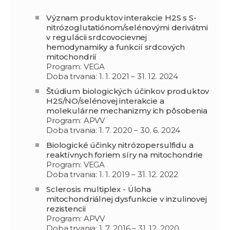
Význam produktov interakcie H2S s S-
nitrózoglutatiónom/selénovými derivátmi
v regulácii srdcovocievnej
hemodynamiky a funkcií srdcových
mitochondrií
Program: VEGA
Doba trvania: 1. 1. 2021 – 31. 12. 2024
Štúdium biologických účinkov produktov
H2S/NO/selénovej interakcie a
molekulárne mechanizmy ich pôsobenia
Program: APVV
Doba trvania: 1. 7. 2020 – 30. 6. 2024
Biologické účinky nitrózopersulfidu a
reaktívnych foriem síry na mitochondrie
Program: VEGA
Doba trvania: 1. 1. 2019 – 31. 12. 2022
Sclerosis multiplex - Úloha
mitochondriálnej dysfunkcie v inzulinovej
rezistencii
Program: APVV
Doba trvania: 1. 7. 2016 – 31. 12. 2020