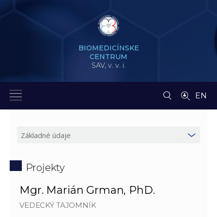
BIOMEDICÍNSKE
CENTRUM
SAV,
v. v. i.
EN
Projekty
Mgr. Marián Grman, PhD.
VEDECKÝ TAJOMNÍK