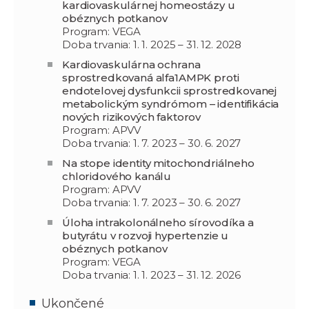
kardiovaskulárnej homeostázy u
obéznych potkanov
Program: VEGA
Doba trvania: 1. 1. 2025 – 31. 12. 2028
Kardiovaskulárna ochrana
sprostredkovaná alfa1AMPK proti
endotelovej dysfunkcii sprostredkovanej
metabolickým syndrómom – identifikácia
nových rizikových faktorov
Program: APVV
Doba trvania: 1. 7. 2023 – 30. 6. 2027
Na stope identity mitochondriálneho
chloridového kanálu
Program: APVV
Doba trvania: 1. 7. 2023 – 30. 6. 2027
Úloha intrakolonálneho sírovodíka a
butyrátu v rozvoji hypertenzie u
obéznych potkanov
Program: VEGA
Doba trvania: 1. 1. 2023 – 31. 12. 2026
Ukončené