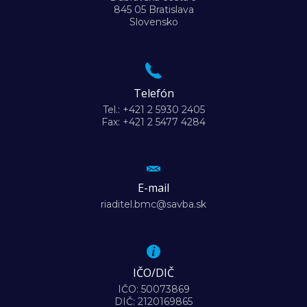
845 05 Bratislava
Slovensko
Telefón
Tel.: +421 2 5930 2405
Fax: +421 2 5477 4284
E-mail
riaditel.bmc@savba.sk
IČO/DIČ
IČO: 50073869
DIČ: 2120169865